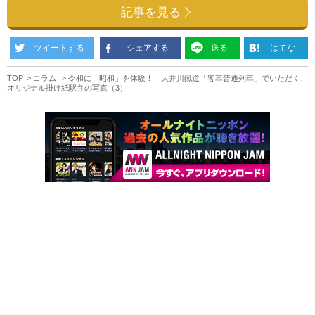
記事を見る
ツイートする
シェアする
送る
はてな
TOP
コラム
令和に「昭和」を体験！ 大井川鐵道「客車普通列車」でいただく、
オリジナル掛け紙駅弁の写真（3）