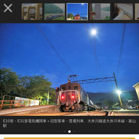
E10形・E31形電気機関車＋旧型客車・普通列車、大井川鐵道大井川本線・家山
駅