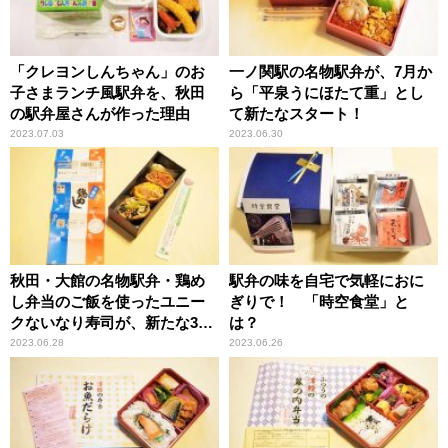
「クレヨンしんちゃん」のお
一ノ関駅の名物駅弁が、7月か
子さまランチ風駅弁を、秋田
ら「平泉うにほたて重」とし
の駅弁屋さんが作った理由
て新たなスタート！
2023.07.03
2023.06.30
秋田・大館の名物駅弁・鶏め
駅弁の味を自宅で気軽におに
し弁当のご飯を使ったユニー
ぎりで！ 「時空食堂」と
クないなり寿司が、新たな3つ
は？
の味に！
2023.06.28
2023.06.26