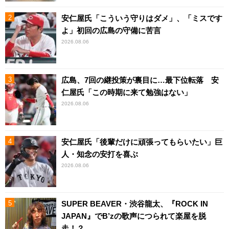
安仁屋氏「こういう守りはダメ」、「ミスです
よ」初回の広島の守備に苦言
2026.08.06
広島、7回の継投策が裏目に…最下位転落 安
仁屋氏「この時期に来て勉強はない」
2026.08.06
安仁屋氏「後輩だけに頑張ってもらいたい」巨
人・知念の安打を喜ぶ
2026.08.06
SUPER BEAVER・渋谷龍太、『ROCK IN
JAPAN』でB’zの歌声につられて楽屋を脱
走！？