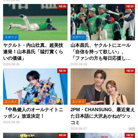
NEW
NEW
スポーツ
スポーツ
ヤクルト・内山壮真、超美技
山本昌氏、ヤクルトにエール
連発！山本昌氏「猛打賞くら
「自信を持って欲しい」、
いの価値」
「ファンの方も毎日応援して
くれています」
2026.08.08
2026.08.08
NEW
NEW
エンタメ
エンタメ
『中島健人のオールナイトニ
2PM・CHANSUNG、最近覚え
ッポン』放送決定！
た日本語に大沢あかねがツッ
コミ
2026.08.08
2026.08.07
AD
NEW
NEW