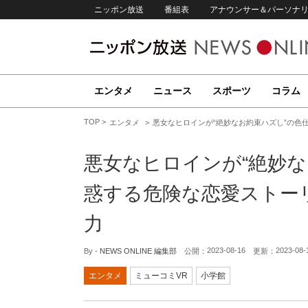
ニッポン放送
番組表
アナウンサー＆パーソナ
エンタメ
ニュース
スポーツ
コラム
TOP
エンタメ
悪女なヒロインが“絶妙なお約束ハズし”の色
悪女なヒロインが“絶妙な
惑する危険な恋愛ストー
力
2023-08-16
2023-08-
By -
NEWS ONLINE 編集部
公開：
更新：
エンタメ
ミューコミVR
小学館