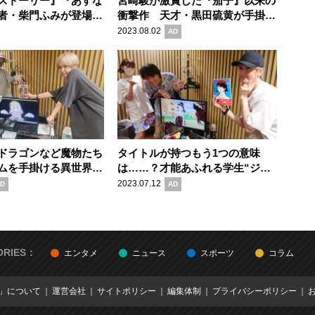
ストーリー』『あすな
宮崎駿が激賞した『茄子』以来の
者・柴門ふみが登場！
衝撃作 天才・黒田硫黄が手掛け
したPodcast番組
る驚愕の自転車マンガ『ころぶと
2023.08.02
AD
ラジオ」
ころがる』の魅力
ドラゴンなど魔物たち
タイトルが持つもう1つの意味
ムを手掛ける異世界建
は……？才能あふれる学生“ジャ
開が絶対読めない“超
ン君”の正体が気になるマンガ作
2023.07.12
D
AD
”作品『ソアラと魔物
品『ファッション!!』の魅力
力
ORIES：
エンタメ
ニュース
スポーツ
コラム
E」について
運営会社
サイトポリシー
編集体制
プライバシーポリシー