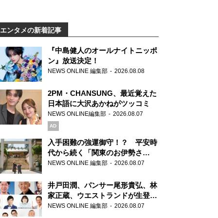
エンタメの新着記事
『中島健人のオールナイトニッポ
ン』放送決定！
NEWS ONLINE 編集部
2026.08.08
2PM・CHANSUNG、最近覚えた
日本語に大沢あかねがツッコミ
NEWS ONLINE編集部
2026.08.07
AD
入手困難の強運御守！？ 平安時
代から続く「関東のお伊勢さ
ま」、芝大神宮にてランパンプス
NEWS ONLINE 編集部
2026.08.07
が合格祈願！
井戸田潤、パンサー尾形貴弘、林
家正蔵、ウエストランドが生登
場！『ラジオビバリー昼ズ』
NEWS ONLINE 編集部
2026.08.07