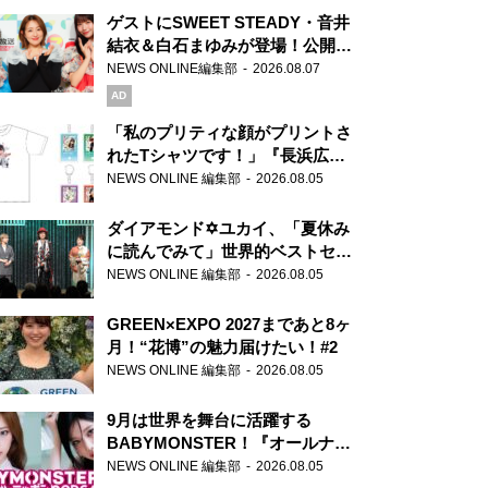
ゲストにSWEET STEADY・音井
結衣＆白石まゆみが登場！公開収
録で素顔全開！
NEWS ONLINE編集部
2026.08.07
AD
「私のプリティな顔がプリントさ
れたTシャツです！」『長浜広奈
天下無双』初の番組グッズ発売
NEWS ONLINE 編集部
2026.08.05
ダイアモンド✡ユカイ、「夏休み
に読んでみて」世界的ベストセラ
ー『アナスタシア』を紹介
NEWS ONLINE 編集部
2026.08.05
GREEN×EXPO 2027まであと8ヶ
月！“花博”の魅力届けたい！#2
NEWS ONLINE 編集部
2026.08.05
9月は世界を舞台に活躍する
BABYMONSTER！『オールナイ
トニッポンPODCAST』月替わり
NEWS ONLINE 編集部
2026.08.05