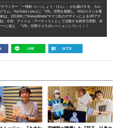
アナウンサー「一翔剣（いっしょう・けん）」がお届けする、カル
ラム。YouTube Live上に『VR』空間を展開し、60分のラジオ番
は、2019年に"HoneyWorks"ヤマコ氏のデザインによるVRアナ
始。今回、アイドル・アーティストとして活動する西井万理那、末
ナーに迎え、『VR』空間でコラボレーションしていく！！