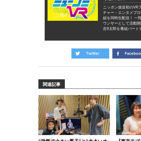
ニッポン放送初のVR
チャー・エンタメプログ
組を同時生配信！ 一翔剣
ウンサーとして活動開
吉9太郎を番組パート
関連記事