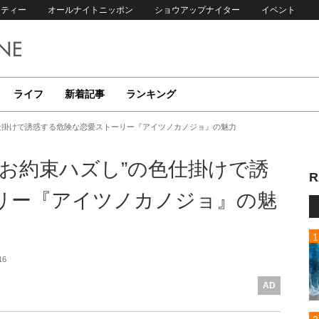
リティー
オールナイトニッポン
ショウアップナイター
イベント
ライフ
新着記事
ランキング
仕掛けで誘惑する危険な恋愛ストーリー『アイツノカノジョ』の魅力
お約束ハズし”の色仕掛けで誘
R
リー『アイツノカノジョ』の魅
16
AD