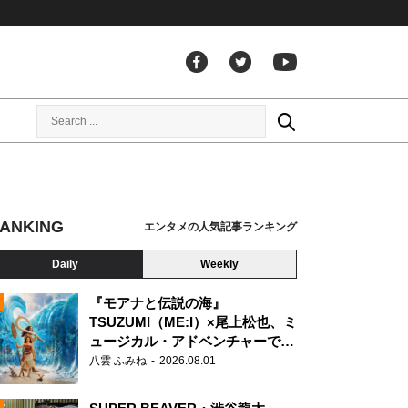
ANKING
エンタメの人気記事ランキング
Daily
Weekly
『モアナと伝説の海』
TSUZUMI（ME:I）×尾上松也、ミ
ュージカル・アドベンチャーで美
N
声を響かせる
八雲 ふみね
2026.08.01