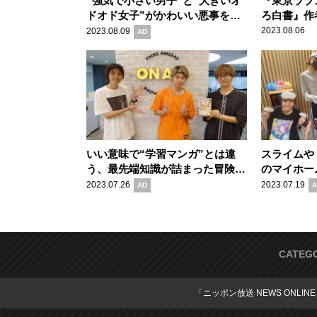
“強気で小さい男子”と“大きいオ
『東京ラブ
ドオド女子”がかわいい悪事を繰
ろ白書』作
り広げる、小さな反逆恋愛劇『君
マンガに特化
2023.08.06
2023.08.09
AD
と悪いことがしたい』の魅力
「マンガの
いい意味で“学習マンガ”とは違
スライムや
う、最先端知識が詰まった冒険活
のマイホー
劇『へんなものみっけ！』の魅力
築物語 展
2023.07.26
2023.07.19
AD
A
新ジャンル
の家』の魅
CATEG
「ニッポン放送 NEWS ONLIN