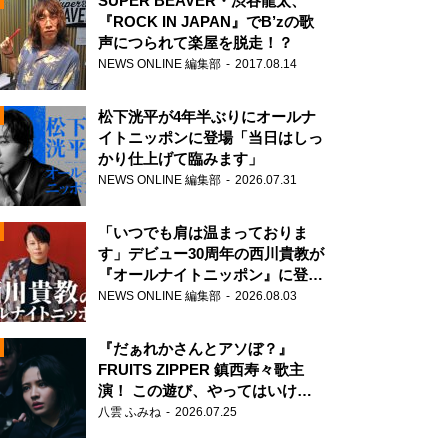
SUPER BEAVER・渋谷龍太、
『ROCK IN JAPAN』でB’zの歌
声につられて楽屋を脱走！？
NEWS ONLINE 編集部
2017.08.14
松下洸平が4年半ぶりにオールナ
イトニッポンに登場「当日はしっ
かり仕上げて臨みます」
NEWS ONLINE 編集部
2026.07.31
「いつでも肩は温まっておりま
す」デビュー30周年の西川貴教が
『オールナイトニッポン』に登
場！
NEWS ONLINE 編集部
2026.08.03
N
『だぁれかさんとアソぼ？』
FRUITS ZIPPER 鎮西寿々歌主
演！ この遊び、やってはいけま
せん。
八雲 ふみね
2026.07.25
N