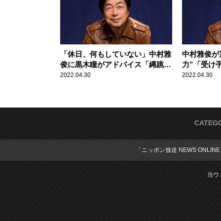
「休日、何もしていない」中村雅
中村雅俊が
俊に黒木瞳がアドバイス「縄跳
力”「受け
び、どうでしょう」
によって、
2022.04.30
2022.04.30
CATEG
「ニッポン放送 NEWS ONLIN
当ウ