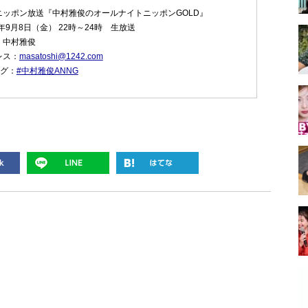
ニッポン放送『中村雅俊のオールナイトニッポンGOLD』
年9月8日（金） 22時～24時 生放送
：中村雅俊
レス：
masatoshi@1242.com
タグ：
#中村雅俊ANNG