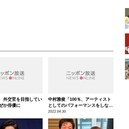
 外交官を目指してい
中村雅俊「100％、アーティスト
ぜか俳優に
としてのパフォーマンスをしなけ
ればいけない」 歌手としての自
2022.04.30
分を語る