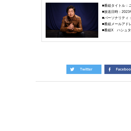
■番組タイトル：
■放送日時：2023
■パーソナリティ
■番組メールアド
■番組X ハシュ