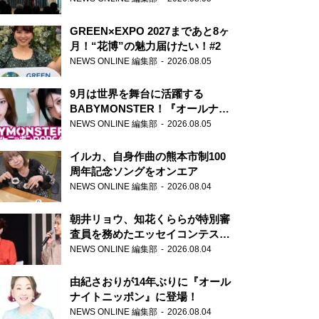
GREEN×EXPO 2027まであと8ヶ
月！“花博”の魅力届けたい！#2
NEWS ONLINE 編集部
2026.08.05
9月は世界を舞台に活躍する
BABYMONSTER！『オールナイ
トニッポンPODCAST』月替わり
NEWS ONLINE 編集部
2026.08.05
パーソナリティ
イルカ、自身作曲の熊本市制100
周年記念ソングをオンエア
NEWS ONLINE 編集部
2026.08.04
朝井リョウ、知花くららが特別審
査員を務めたエッセイコンテスト
の特別番組「#いまあなたに伝え
NEWS ONLINE 編集部
2026.08.04
たいこと」
由紀さおりが14年ぶりに『オール
ナイトニッポン』に登場！
NEWS ONLINE 編集部
2026.08.04