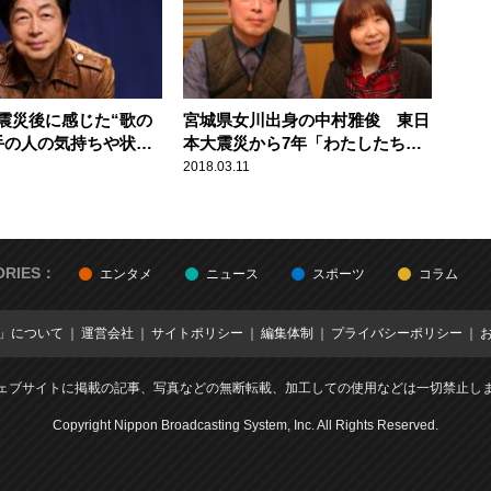
震災後に感じた“歌の
宮城県女川出身の中村雅俊 東日
手の人の気持ちや状況
本大震災から7年「わたしたちに
歌は変化します」
できること・音楽の力」を語る
2018.03.11
ORIES：
エンタメ
ニュース
スポーツ
コラム
E」について
運営会社
サイトポリシー
編集体制
プライバシーポリシー
ェブサイトに掲載の記事、写真などの無断転載、加工しての使用などは一切禁止し
Copyright Nippon Broadcasting System, Inc. All Rights Reserved.