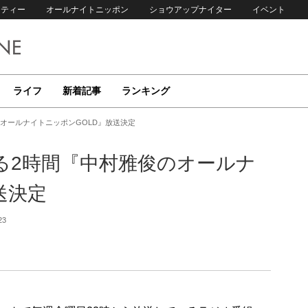
リティー
オールナイトニッポン
ショウアップナイター
イベント
ライフ
新着記事
ランキング
オールナイトニッポンGOLD』放送決定
る2時間『中村雅俊のオールナ
送決定
23