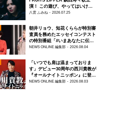
演！ この遊び、やってはいけま
せん。
八雲 ふみね
2026.07.25
朝井リョウ、知花くららが特別審
査員を務めたエッセイコンテスト
の特別番組「#いまあなたに伝え
たいこと」
NEWS ONLINE 編集部
2026.08.04
N
「いつでも肩は温まっておりま
す」デビュー30周年の西川貴教が
『オールナイトニッポン』に登
場！
NEWS ONLINE 編集部
2026.08.03
N