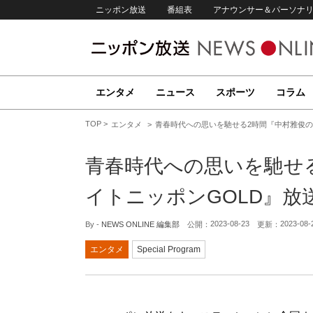
ニッポン放送
番組表
アナウンサー＆パーソナ
エンタメ
ニュース
スポーツ
コラム
TOP
エンタメ
青春時代への思いを馳せる2時間『中村雅俊の
青春時代への思いを馳せ
イトニッポンGOLD』放
2023-08-23
2023-08-
By -
NEWS ONLINE 編集部
公開：
更新：
エンタメ
Special Program