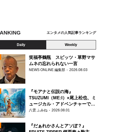
ANKING
エンタメの人気記事ランキング
Daily
Weekly
笑福亭鶴瓶 スピッツ・草野マサ
ムネの忘れられない一言
NEWS ONLINE 編集部
2026.08.03
N
『モアナと伝説の海』
TSUZUMI（ME:I）×尾上松也、ミ
ュージカル・アドベンチャーで美
声を響かせる
八雲 ふみね
2026.08.01
『だぁれかさんとアソぼ？』
FRUITS ZIPPER 鎮西寿々歌主