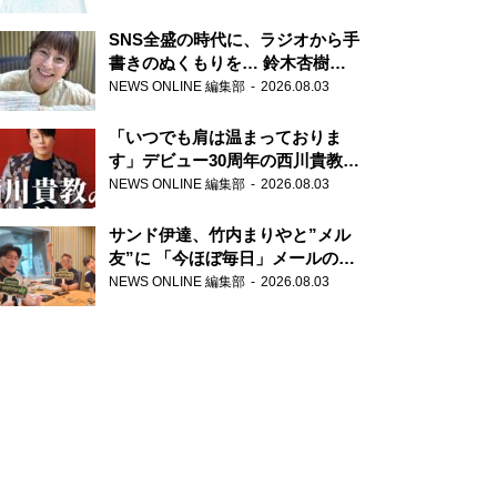
SNS全盛の時代に、ラジオから手
書きのぬくもりを… 鈴木杏樹の
直筆はがきが届く！
NEWS ONLINE 編集部
2026.08.03
『MUSIC10』こちら有楽町駅前
郵便局
「いつでも肩は温まっておりま
す」デビュー30周年の西川貴教が
『オールナイトニッポン』に登
NEWS ONLINE 編集部
2026.08.03
場！
サンド伊達、竹内まりやと”メル
友”に 「今ほぼ毎日」メールのや
り取り明かす
NEWS ONLINE 編集部
2026.08.03