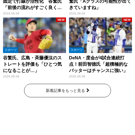
固定で打線が活性化 谷繁氏
繁氏「Aクラスの可能性が出て
「前後の流れがすごく良くな
きていますね」
りましたね」
2026.08.09
2026.08.08
NEW
NEW
スポーツ
スポーツ
谷繁氏、広島・斉藤優汰のス
DeNA・度会が4試合連続打
トレートを評価も「ひとつ気
点！前田智徳氏「超積極的な
になることが…」
バッターはチャンスに強い」
2026.08.08
2026.08.08
新着記事をもっと見る