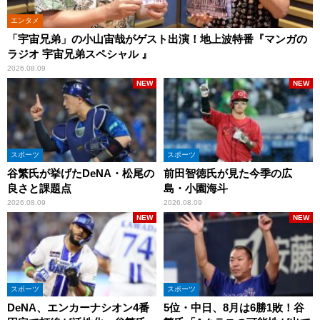
エンタメ
「宇宙兄弟」の小山宙哉がゲスト出演！地上波特番『マンガの
ラジオ 宇宙兄弟スペシャル 』
2026.08.09
NEW
NEW
スポーツ
スポーツ
谷繁氏が挙げたDeNA・松尾の
前田智徳氏が見た今季の広
良さと課題点
島・小園海斗
2026.08.09
2026.08.09
NEW
NEW
スポーツ
スポーツ
DeNA、エンカーナシオン4番
5位・中日、8月は6勝1敗！谷