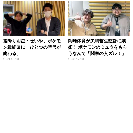
霜降り明星・せいや、ポケモ
岡崎体育が矢嶋哲生監督に嫉
ン最終回に「ひとつの時代が
妬！ ポケモンのミュウをもら
終わる」
うなんて「関東の人ズル！」
2023.03.30
2020.12.30