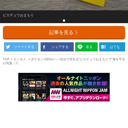
ピカチュウおまもり
記事を見る
ツイートする
シェアする
送る
はてな
TOP
エンタメ
ポケモン×SDGs――自分で作れる”ピカチュウおまもりで”身を守る
の写真（7）