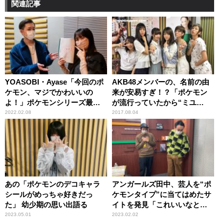
関連記事
YOASOBI・Ayase「今回のポ
AKB48メンバーの、名前の由
ケモン、マジでかわいいの
来が安易すぎ！？「ポケモン
よ！」ポケモンシリーズ最新
が流行っていたから“ミユ
作を謳歌
ウ”」
2022.02.08
2017.08.04
あの「ポケモンのデコキャラ
アンガールズ田中、芸人を“ポ
シールがめっちゃ好きだっ
ケモンタイプ”に当てはめたサ
た」 幼少期の思い出語る
イトを発見「これいいなと思
って……」
2023.05.01
2023.02.02