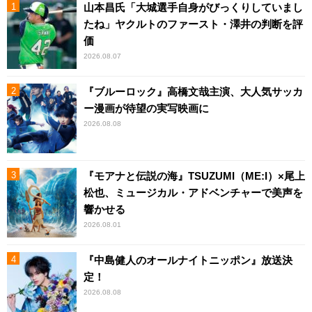
山本昌氏「大城選手自身がびっくりしていまし
たね」ヤクルトのファースト・澤井の判断を評
価
2026.08.07
『ブルーロック』高橋文哉主演、大人気サッカ
ー漫画が待望の実写映画に
2026.08.08
『モアナと伝説の海』TSUZUMI（ME:I）×尾上
松也、ミュージカル・アドベンチャーで美声を
響かせる
2026.08.01
『中島健人のオールナイトニッポン』放送決
定！
2026.08.08