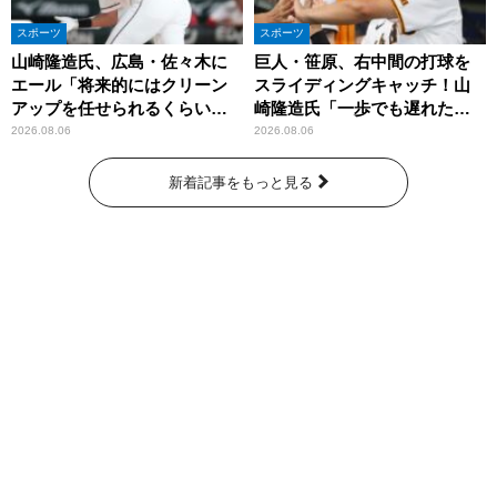
スポーツ
スポーツ
山崎隆造氏、広島・佐々木に
巨人・笹原、右中間の打球を
エール「将来的にはクリーン
スライディングキャッチ！山
アップを任せられるくらいま
崎隆造氏「一歩でも遅れた
では成長して」
ら…」
2026.08.06
2026.08.06
新着記事をもっと見る