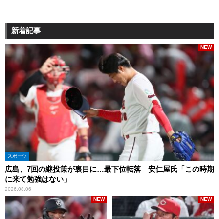
新着記事
NEW
スポーツ
広島、7回の継投策が裏目に…最下位転落 安仁屋氏「この時期
に来て勉強はない」
2026.08.06
NEW
NEW