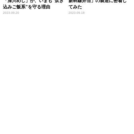
「深川めし」が、いまも“炊き
新幹線弁当」の製造に密着し
込みご飯系”を守る理由
てみた
2023.09.20
2023.09.18