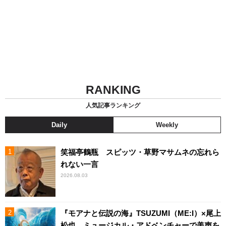
RANKING
人気記事ランキング
Daily
Weekly
笑福亭鶴瓶 スピッツ・草野マサムネの忘れら
れない一言
2026.08.03
『モアナと伝説の海』TSUZUMI（ME:I）×尾上
松也、ミュージカル・アドベンチャーで美声を