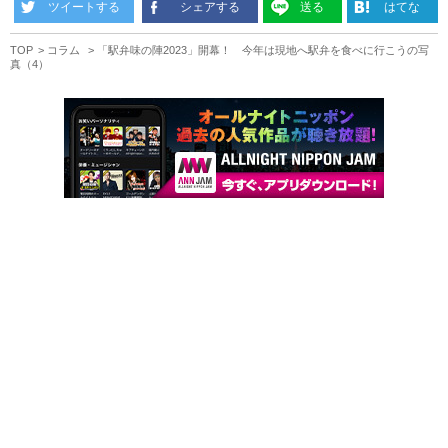
ツイートする
シェアする
送る
はてな
TOP
コラム
「駅弁味の陣2023」開幕！ 今年は現地へ駅弁を食べに行こうの写
真（4）