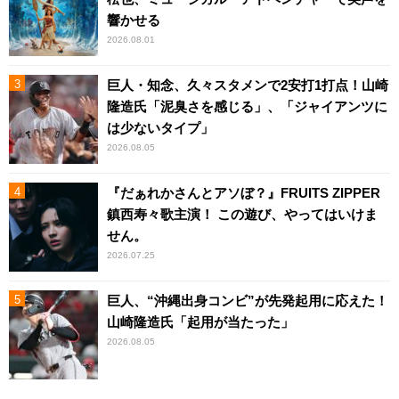
響かせる
2026.08.01
巨人・知念、久々スタメンで2安打1打点！山崎
隆造氏「泥臭さを感じる」、「ジャイアンツに
は少ないタイプ」
2026.08.05
『だぁれかさんとアソぼ？』FRUITS ZIPPER
鎮西寿々歌主演！ この遊び、やってはいけま
せん。
2026.07.25
巨人、“沖縄出身コンビ”が先発起用に応えた！
山崎隆造氏「起用が当たった」
2026.08.05