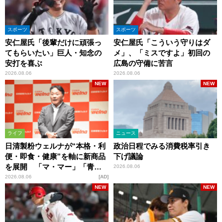
スポーツ
スポーツ
安仁屋氏「後輩だけに頑張っ
安仁屋氏「こういう守りはダ
てもらいたい」巨人・知念の
メ」、「ミスですよ」初回の
安打を喜ぶ
広島の守備に苦言
2026.08.06
2026.08.06
NEW
NEW
ライフ
ニュース
日清製粉ウェルナが“本格・利
政治日程でみる消費税率引き
便・即食・健康”を軸に新商品
下げ議論
を展開 「マ・マー」「青の
2026.08.06
洞窟」ブランドを強化
2026.08.06
AD
NEW
NEW