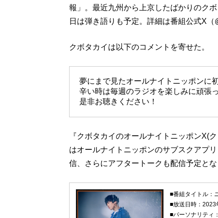
報」。最近九州から上京したばかりのクボ
日は弾き語りも予定。詳細は番組公式X（@A
クボタカイは以下のコメントを寄せた。
夢にまで見たオールナイトニッポンに
辛い時は毎週のラジオを楽しみに頑張
是非お聴きください！
『クボタカイのオールナイトニッポンX(ク
はオールナイトニッポンのサブスクアプリ
信、さらにアフタートークも配信予定とな
■番組タイトル：
■放送日時：2023
■パーソナリティ