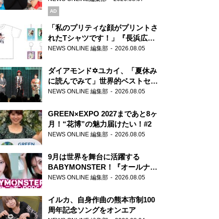
AD
「私のプリティな顔がプリントさ
れたTシャツです！」『長浜広奈
天下無双』初の番組グッズ発売
NEWS ONLINE 編集部
2026.08.05
ダイアモンド✡ユカイ、「夏休み
に読んでみて」世界的ベストセラ
ー『アナスタシア』を紹介
NEWS ONLINE 編集部
2026.08.05
GREEN×EXPO 2027まであと8ヶ
月！“花博”の魅力届けたい！#2
NEWS ONLINE 編集部
2026.08.05
9月は世界を舞台に活躍する
BABYMONSTER！『オールナイ
トニッポンPODCAST』月替わり
NEWS ONLINE 編集部
2026.08.05
パーソナリティ
イルカ、自身作曲の熊本市制100
周年記念ソングをオンエア