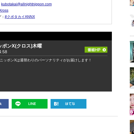
：
kubotakai@allnightnippon.com
ross
グ：
#クボタカイANNX
ポンX(クロス)木曜
:58
ニッポンXは週替わりのパーソナリティがお届けします！