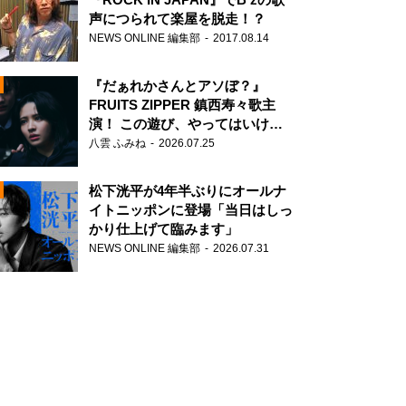
声につられて楽屋を脱走！？
NEWS ONLINE 編集部
2017.08.14
『だぁれかさんとアソぼ？』
FRUITS ZIPPER 鎮西寿々歌主
演！ この遊び、やってはいけま
せん。
八雲 ふみね
2026.07.25
N
松下洸平が4年半ぶりにオールナ
イトニッポンに登場「当日はしっ
かり仕上げて臨みます」
NEWS ONLINE 編集部
2026.07.31
N