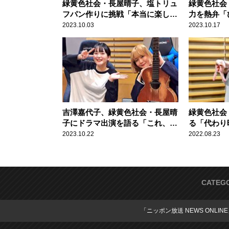
緑黄色社会・長屋晴子、塩トリュ
緑黄色社会
フパン作りに挑戦「本当に楽しく
力を熱弁「
て有意義な時間だった」
るけど……
2023.10.03
2023.10.17
吉澤嘉代子、緑黄色社会・長屋晴
緑黄色社会
子にドラマ出演を語る「これ、大
る「代わり
丈夫かな？」
飽きしてい
2023.10.22
2022.08.23
CATEG
「ニッポン放送 NEWS ONLIN