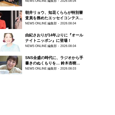
NEWS ONLINE 編集部
2026.08.04
朝井リョウ、知花くららが特別審
査員を務めたエッセイコンテスト
の特別番組「#いまあなたに伝え
NEWS ONLINE 編集部
2026.08.04
たいこと」
由紀さおりが14年ぶりに『オール
ナイトニッポン』に登場！
NEWS ONLINE 編集部
2026.08.04
SNS全盛の時代に、ラジオから手
書きのぬくもりを… 鈴木杏樹の
直筆はがきが届く！
NEWS ONLINE 編集部
2026.08.03
『MUSIC10』こちら有楽町駅前
郵便局