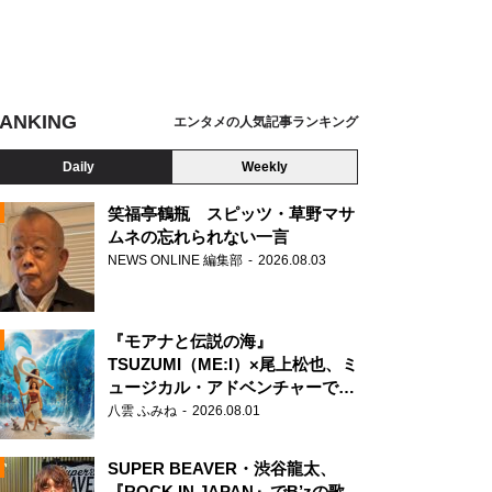
ANKING
エンタメの人気記事ランキング
Daily
Weekly
笑福亭鶴瓶 スピッツ・草野マサ
ムネの忘れられない一言
NEWS ONLINE 編集部
2026.08.03
N
『モアナと伝説の海』
TSUZUMI（ME:I）×尾上松也、ミ
ュージカル・アドベンチャーで美
声を響かせる
八雲 ふみね
2026.08.01
SUPER BEAVER・渋谷龍太、
『ROCK IN JAPAN』でB’zの歌