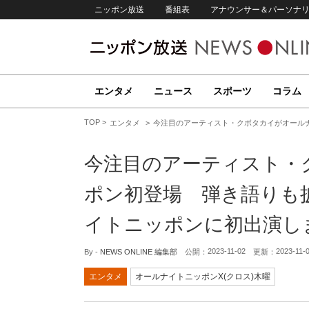
ニッポン放送
番組表
アナウンサー＆パーソナ
エンタメ
ニュース
スポーツ
コラム
TOP
エンタメ
今注目のアーティスト・クボタカイがオール
今注目のアーティスト・
ポン初登場 弾き語りも
イトニッポンに初出演し
2023-11-02
2023-11-
By -
NEWS ONLINE 編集部
公開：
更新：
エンタメ
オールナイトニッポンX(クロス)木曜