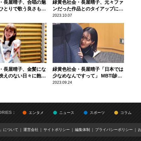
・長屋晴子、合唱の魅
緑黄色社会・長屋晴子、元々ファ
ひとりで歌う良さもあ
ンだった作品とのタイアップに
」
「本当にうれしかった」
2023.10.07
・長屋晴子、金髪にな
緑黄色社会・長屋晴子「日本では
映えのない日々に飽き
少なめなんですって」 MBTI診断
て……」
の結果を明かす
2023.09.24
ORIES：
エンタメ
ニュース
スポーツ
コラム
E」について
運営会社
サイトポリシー
編集体制
プライバシーポリシー