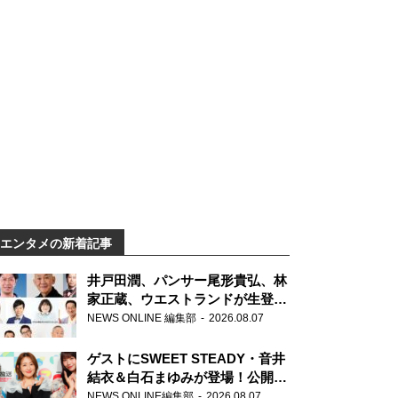
エンタメの新着記事
井戸田潤、パンサー尾形貴弘、林
家正蔵、ウエストランドが生登
場！『ラジオビバリー昼ズ』
NEWS ONLINE 編集部
2026.08.07
ゲストにSWEET STEADY・音井
結衣＆白石まゆみが登場！公開収
録で素顔全開！
NEWS ONLINE編集部
2026.08.07