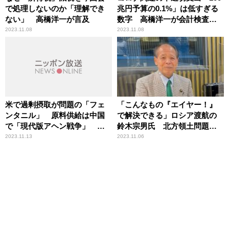
で処理しないのか「理解でき
兆円予算の0.1%」は低すぎる
ない」 高橋洋一が言及
数字 高橋洋一が会計検査院
の報告に疑問
2023.11.08
2023.11.08
米で過剰摂取が問題の「フェ
「こんなもの『エイヤー！』
ンタニル」 原料供給は中国
で解決できる」ロシア渡航の
で「現代版アヘン戦争」 峯
鈴木宗男氏 北方領土問題へ
村健司が解説
の思い語る
2023.11.13
2023.11.06