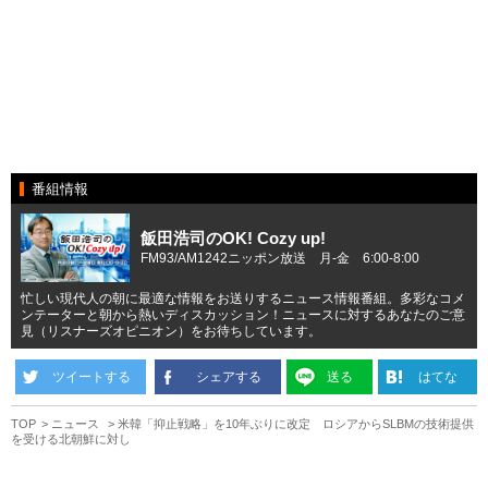
番組情報
飯田浩司のOK! Cozy up!
FM93/AM1242ニッポン放送 月-金 6:00-8:00
忙しい現代人の朝に最適な情報をお送りするニュース情報番組。多彩なコメ
ンテーターと朝から熱いディスカッション！ニュースに対するあなたのご意
見（リスナーズオピニオン）をお待ちしています。
ツイートする
シェアする
送る
はてな
TOP
ニュース
米韓「抑止戦略」を10年ぶりに改定 ロシアからSLBMの技術提供
を受ける北朝鮮に対し