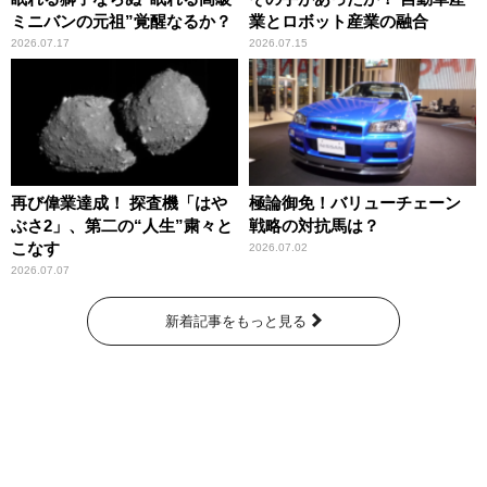
ミニバンの元祖”覚醒なるか？
業とロボット産業の融合
2026.07.17
2026.07.15
再び偉業達成！ 探査機「はや
極論御免！バリューチェーン
ぶさ2」、第二の“人生”粛々と
戦略の対抗馬は？
こなす
2026.07.02
2026.07.07
新着記事をもっと見る