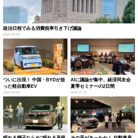
政治日程でみる消費税率引き下げ議論
2026.08.06
ついに出現！ 中国・BYDが放
AIに議論が集中、経済同友会
った軽自動車EV
夏季セミナーの2日間
2026.08.03
2026.07.23
眠れる獅子ならぬ“眠れる高級
その手があったか！ 自動車産