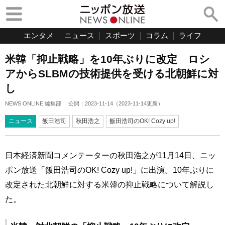
エンタメ
ニュース
スポーツ
コラム
ライフ
米韓「抑止戦略」を10年ぶりに改定 ロシ
アからSLBMの技術提供を受ける北朝鮮に対
し
NEWS ONLINE 編集部
公開：
2023-11-14
（
2023-11-14
更新）
ニュース
飯田浩司
秋田浩之
飯田浩司のOK! Cozy up!
日本経済新聞コメンテーターの秋田浩之が11月14日、ニッ
ポン放送「飯田浩司のOK! Cozy up!」に出演。10年ぶりに
改定された北朝鮮に対する米韓の抑止戦略について解説し
た。