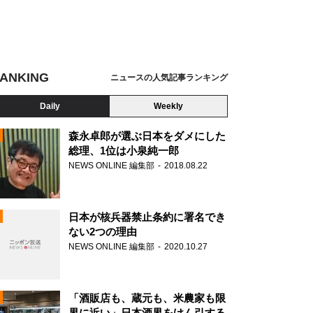
ANKING
ニュースの人気記事ランキング
Daily
Weekly
森永卓郎が選ぶ日本をダメにした
総理、1位は小泉純一郎
NEWS ONLINE 編集部
2018.08.22
N
日本が核兵器禁止条約に署名でき
ない2つの理由
NEWS ONLINE 編集部
2020.10.27
「酒販店も、蔵元も、米農家も限
界に近い」日本酒界をけん引する