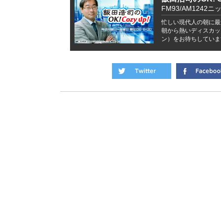
FM93/AM1242ニ
忙しい現代人の朝に最
朝から熱いディスカッ
ン）をお待ちしていま