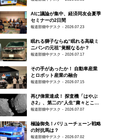
AIに議論が集中、経済同友会夏季
セミナーの2日間
報道部畑中デスク
2026.07.23
眠れる獅子ならぬ“眠れる高級ミ
ニバンの元祖”覚醒なるか？
報道部畑中デスク
2026.07.17
その手があったか！ 自動車産業
とロボット産業の融合
報道部畑中デスク
2026.07.15
再び偉業達成！ 探査機「はやぶ
さ2」、第二の“人生”粛々とこな
す
報道部畑中デスク
2026.07.07
極論御免！バリューチェーン戦略
の対抗馬は？
報道部畑中デスク
2026.07.02