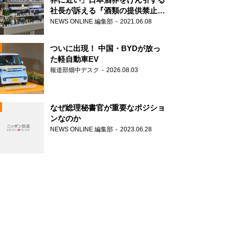
社長が訴える『酒類の提供禁止』
策の大打撃
NEWS ONLINE 編集部
2021.06.08
ついに出現！ 中国・BYDが放っ
た軽自動車EV
報道部畑中デスク
2026.08.03
N
なぜ総理秘書官が重要なポジショ
ンなのか
NEWS ONLINE 編集部
2023.06.28
N