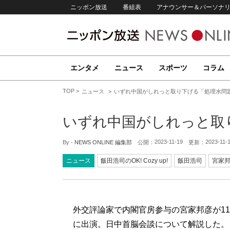
ニッポン放送
番組表
アナウンサー＆パーソナ
エンタメ
ニュース
スポーツ
コラム
TOP
ニュース
いずれ中国がしれっと取り下げる「処理水問
いずれ中国がしれっと取
2023-11-19
2023-11-
By -
NEWS ONLINE 編集部
公開：
更新：
ニュース
飯田浩司のOK! Cozy up!
飯田浩司
宮家
外交評論家で内閣官房参与の宮家邦彦が11月1
に出演。日中首脳会談について解説した。