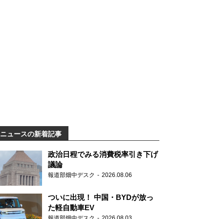
ニュースの新着記事
政治日程でみる消費税率引き下げ
議論
報道部畑中デスク
2026.08.06
ついに出現！ 中国・BYDが放っ
た軽自動車EV
報道部畑中デスク
2026.08.03