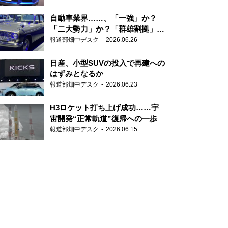
自動車業界……、「一強」か？
「二大勢力」か？「群雄割拠」
か？
報道部畑中デスク
2026.06.26
日産、小型SUVの投入で再建への
はずみとなるか
報道部畑中デスク
2026.06.23
H3ロケット打ち上げ成功……宇
宙開発“正常軌道”復帰への一歩
報道部畑中デスク
2026.06.15