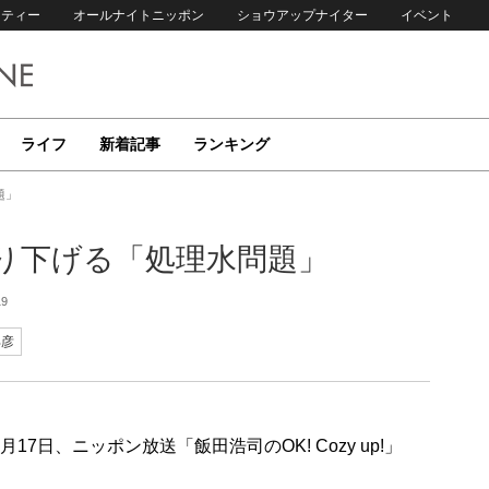
リティー
オールナイトニッポン
ショウアップナイター
イベント
ライフ
新着記事
ランキング
題」
り下げる「処理水問題」
19
邦彦
7日、ニッポン放送「飯田浩司のOK! Cozy up!」