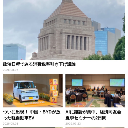
政治日程でみる消費税率引き下げ議論
2026.08.06
ついに出現！ 中国・BYDが放
AIに議論が集中、経済同友会
った軽自動車EV
夏季セミナーの2日間
2026.08.03
2026.07.23