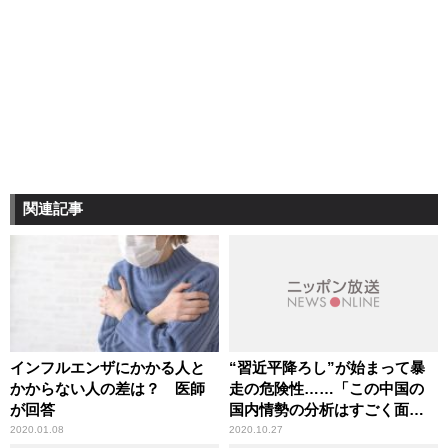
関連記事
インフルエンザにかかる人と
“習近平降ろし”が始まって暴
かからない人の差は？ 医師
走の危険性……「この中国の
が回答
国内情勢の分析はすごく面白
い」辛坊治郎が言及
2020.01.08
2020.10.27