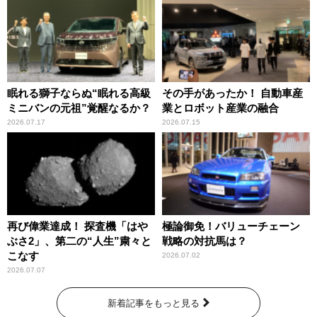
眠れる獅子ならぬ“眠れる高級
その手があったか！ 自動車産
ミニバンの元祖”覚醒なるか？
業とロボット産業の融合
2026.07.17
2026.07.15
再び偉業達成！ 探査機「はや
極論御免！バリューチェーン
ぶさ2」、第二の“人生”粛々と
戦略の対抗馬は？
こなす
2026.07.02
2026.07.07
新着記事をもっと見る