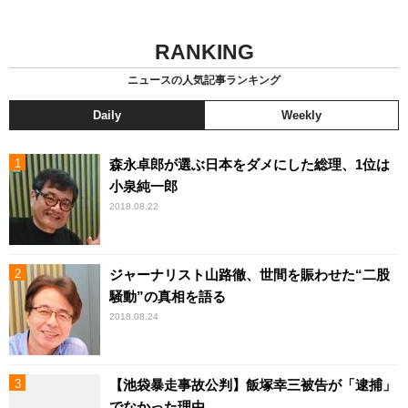
RANKING
ニュースの人気記事ランキング
Daily
Weekly
森永卓郎が選ぶ日本をダメにした総理、1位は
小泉純一郎
2018.08.22
ジャーナリスト山路徹、世間を賑わせた“二股
騒動”の真相を語る
2018.08.24
【池袋暴走事故公判】飯塚幸三被告が「逮捕」
でなかった理由