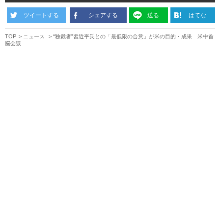
ツイートする
シェアする
送る
はてな
TOP
ニュース
“独裁者”習近平氏との「最低限の合意」が米の目的・成果 米中首
脳会談