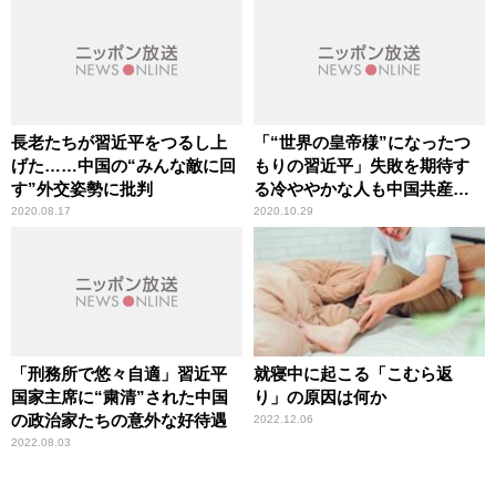
長老たちが習近平をつるし上
「“世界の皇帝様”になったつ
げた……中国の“みんな敵に回
もりの習近平」失敗を期待す
す”外交姿勢に批判
る冷ややかな人も中国共産党
には多い
2020.08.17
2020.10.29
「刑務所で悠々自適」習近平
就寝中に起こる「こむら返
国家主席に“粛清”された中国
り」の原因は何か
の政治家たちの意外な好待遇
2022.12.06
2022.08.03