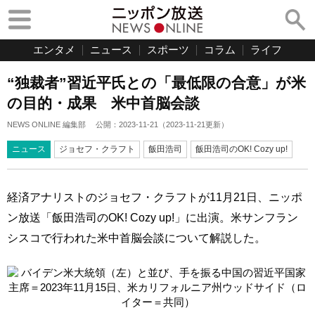
エンタメ
ニュース
スポーツ
コラム
ライフ
“独裁者”習近平氏との「最低限の合意」が米
の目的・成果 米中首脳会談
NEWS ONLINE 編集部
公開：
2023-11-21
（
2023-11-21
更新）
ニュース
ジョセフ・クラフト
飯田浩司
飯田浩司のOK! Cozy up!
経済アナリストのジョセフ・クラフトが11月21日、ニッポ
ン放送「飯田浩司のOK! Cozy up!」に出演。米サンフラン
シスコで行われた米中首脳会談について解説した。