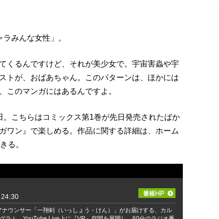
ャラみんな女性」。
てくるんですけど、それが美少女で。宇宙害蟲や宇
ストが、おばあちゃん。このパターンは、ほかには
、このマンガにはあるんですよ。
田。こちらはコミックス第1巻が先日発売されたばか
ガワン』で楽しめる。作品に関する詳細は、ホーム
できる。
24:30
アナウンサー「一翔剣（いっしょう・けん）」がお届けする、カル
ラム。YouTube Live上に『VR』空間を展開し、60分のラジオ番