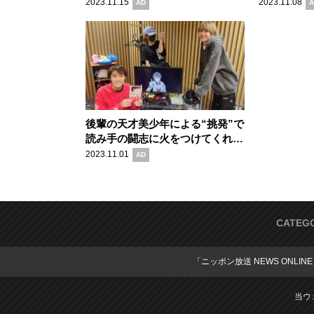
ター医療”モノ作品『獣王と薬
でストレー
2023.11.15
2023.11.08
AD
A
草』の魅力
『うっちゃ
の魅力
後輩の天才美少年による“挑発”で
読み手の闘志に火をつけてくれる
作品『あくたの死に際』の魅力
2023.11.01
AD
CATEG
「ニッポン放送 NEWS ONLIN
当ウ