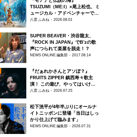
『モアナと伝説の海』
TSUZUMI（ME:I）×尾上松也、ミ
ュージカル・アドベンチャーで美
声を響かせる
八雲 ふみね
2026.08.01
SUPER BEAVER・渋谷龍太、
『ROCK IN JAPAN』でB’zの歌
声につられて楽屋を脱走！？
NEWS ONLINE 編集部
2017.08.14
『だぁれかさんとアソぼ？』
FRUITS ZIPPER 鎮西寿々歌主
演！ この遊び、やってはいけま
せん。
八雲 ふみね
2026.07.25
N
松下洸平が4年半ぶりにオールナ
イトニッポンに登場「当日はしっ
かり仕上げて臨みます」
NEWS ONLINE 編集部
2026.07.31
N