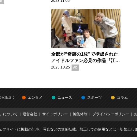
トな本格大相撲マンガ
特化したPodcast番組「マンガの
2023.11.05
D
れ五所瓦 粘り腰編』
ラジオ」
全部が“奇跡の1枚”で構成された
アイドルファン必見の作品『江口
寿史扉絵大全集』の魅力
2023.10.25
AD
ORIES：
エンタメ
ニュース
スポーツ
コラム
E」について
運営会社
サイトポリシー
編集体制
プライバシーポリシー
ェブサイトに掲載の記事、写真などの無断転載、加工しての使用などは一切禁止し