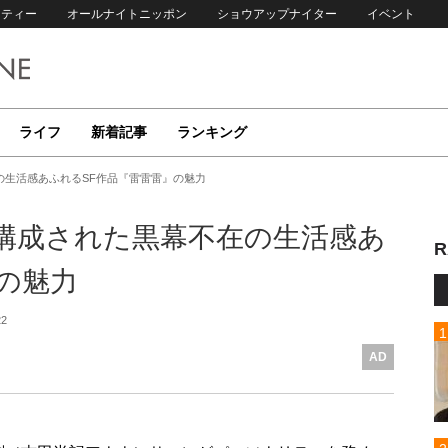
リティー
オールナイトニッポン
ショウアップナイター
イベント
ライフ
新着記事
ランキング
の生活感あふれるSF作品『雷雷雷』の魅力
構成された黒幕不在の生活感あ
R
の魅力
22
AD