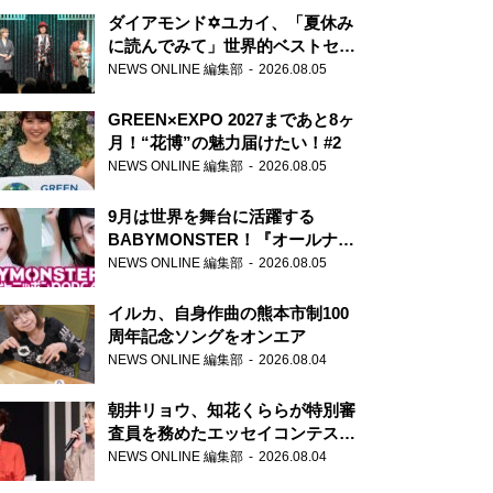
ダイアモンド✡ユカイ、「夏休み
に読んでみて」世界的ベストセラ
ー『アナスタシア』を紹介
NEWS ONLINE 編集部
2026.08.05
GREEN×EXPO 2027まであと8ヶ
月！“花博”の魅力届けたい！#2
NEWS ONLINE 編集部
2026.08.05
9月は世界を舞台に活躍する
BABYMONSTER！『オールナイ
トニッポンPODCAST』月替わり
NEWS ONLINE 編集部
2026.08.05
パーソナリティ
イルカ、自身作曲の熊本市制100
周年記念ソングをオンエア
NEWS ONLINE 編集部
2026.08.04
朝井リョウ、知花くららが特別審
査員を務めたエッセイコンテスト
の特別番組「#いまあなたに伝え
NEWS ONLINE 編集部
2026.08.04
たいこと」