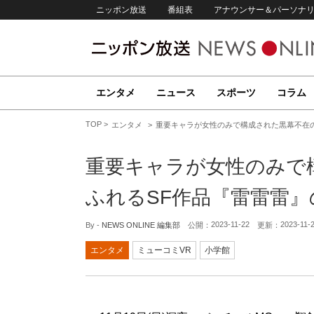
ニッポン放送
番組表
アナウンサー＆パーソナ
エンタメ
ニュース
スポーツ
コラム
TOP
エンタメ
重要キャラが女性のみで構成された黒幕不在
重要キャラが女性のみで
ふれるSF作品『雷雷雷』
2023-11-22
2023-11-
By -
NEWS ONLINE 編集部
公開：
更新：
エンタメ
ミューコミVR
小学館