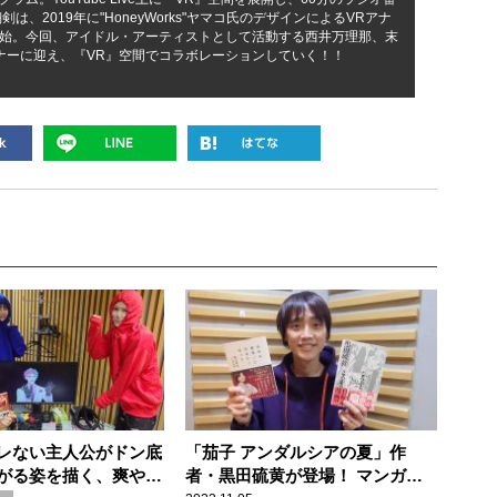
は、2019年に"HoneyWorks"ヤマコ氏のデザインによるVRアナ
始。今回、アイドル・アーティストとして活動する西井万理那、末
ナーに迎え、『VR』空間でコラボレーションしていく！！
レない主人公がドン底
「茄子 アンダルシアの夏」作
がる姿を描く、爽やか
者・黒田硫黄が登場！ マンガに