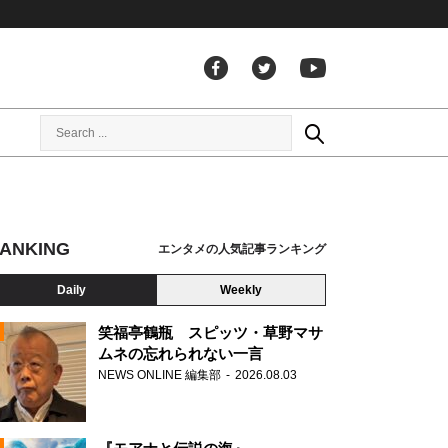
ANKING
エンタメの人気記事ランキング
Daily
Weekly
笑福亭鶴瓶 スピッツ・草野マサ
ムネの忘れられない一言
NEWS ONLINE 編集部
2026.08.03
N