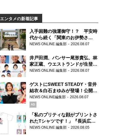
エンタメの新着記事
入手困難の強運御守！？ 平安時
代から続く「関東のお伊勢さ
ま」、芝大神宮にてランパンプス
NEWS ONLINE 編集部
2026.08.07
が合格祈願！
井戸田潤、パンサー尾形貴弘、林
家正蔵、ウエストランドが生登
場！『ラジオビバリー昼ズ』
NEWS ONLINE 編集部
2026.08.07
ゲストにSWEET STEADY・音井
結衣＆白石まゆみが登場！公開収
録で素顔全開！
NEWS ONLINE編集部
2026.08.07
AD
「私のプリティな顔がプリントさ
れたTシャツです！」『長浜広奈
天下無双』初の番組グッズ発売
NEWS ONLINE 編集部
2026.08.05