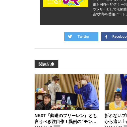
組を同時生配信！ 一翔剣
ウンサーとして活動開
吉9太郎を番組パート
関連記事
NEXT『葬送のフリーレン』とも
折れないブ
言うべき注目作！異例の“モンス
から這い上