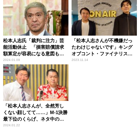
松本人志氏「裁判に注力」芸
「松本人志さんが不機嫌だっ
能活動休止 「損害賠償請求
たわけじゃないです」キング
額算定が容易になる意図も」
オブコント・ファイナリスト
辛坊治郎が持論
が明かした『大喜利コント』
2024.01.09
2023.11.14
噂の真相
「松本人志さんが、全然芳し
くない顔してて……」M-1決勝
最下位のくらげ、ネタ中の心
情を明かす
2024.01.22