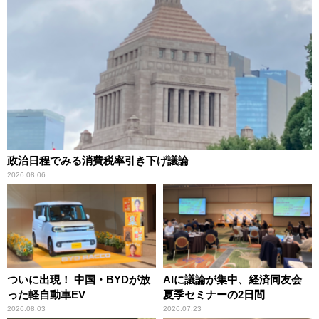
政治日程でみる消費税率引き下げ議論
2026.08.06
ついに出現！ 中国・BYDが放
AIに議論が集中、経済同友会
った軽自動車EV
夏季セミナーの2日間
2026.08.03
2026.07.23