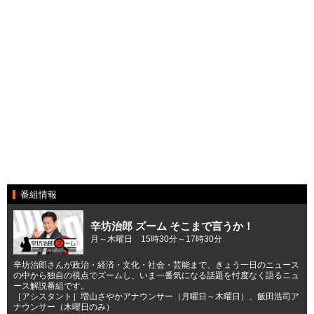
番組情報
辛坊治郎 ズーム そこまで言うか！
月～木曜日 15時30分～17時30分
辛坊治郎さんが政治・経済・文化・社会・芸能まで、きょう一日のニュース
の中から独自の視点でズームし、いま一番気になる話題を忖度なく語るニュ
ース解説番組です。
［アシスタント］増山さやかアナウンサー（月曜日～木曜日）、飯田浩司ア
ナウンサー（木曜日のみ）