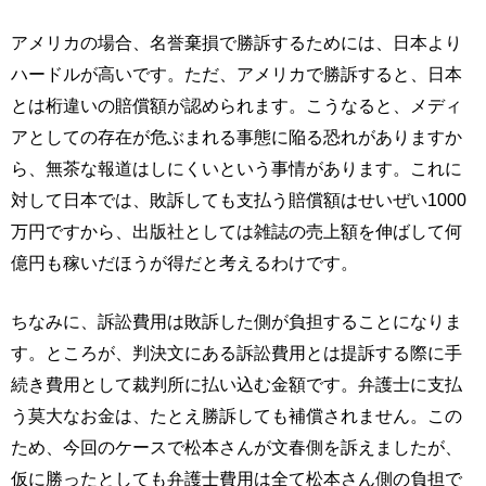
アメリカの場合、名誉棄損で勝訴するためには、日本より
ハードルが高いです。ただ、アメリカで勝訴すると、日本
とは桁違いの賠償額が認められます。こうなると、メディ
アとしての存在が危ぶまれる事態に陥る恐れがありますか
ら、無茶な報道はしにくいという事情があります。これに
対して日本では、敗訴しても支払う賠償額はせいぜい1000
万円ですから、出版社としては雑誌の売上額を伸ばして何
億円も稼いだほうが得だと考えるわけです。
ちなみに、訴訟費用は敗訴した側が負担することになりま
す。ところが、判決文にある訴訟費用とは提訴する際に手
続き費用として裁判所に払い込む金額です。弁護士に支払
う莫大なお金は、たとえ勝訴しても補償されません。この
ため、今回のケースで松本さんが文春側を訴えましたが、
仮に勝ったとしても弁護士費用は全て松本さん側の負担で