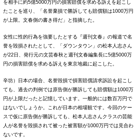
を相手に約5億5000万円の損害賠償を求める訴えを起こし
たことを巡り、「名誉棄損で勝訴しても賠償額は1000万円
が上限。文春側の書き得だ」と指摘した。
女性に性的行為を強要したとする『週刊文春』の報道で名
誉を毀損されたとして、「ダウンタウン」の松本人志さん
が22日、発行元の文芸春秋と週刊文春編集長に5億5000万
円の損害賠償を求める訴えを東京地裁に起こした。
辛坊）日本の場合、名誉毀損で損害賠償請求訴訟を起こし
ても、過去の判例では原告側が勝訴しても賠償額は1000万
円が上限だったと記憶しています。一般的には数百万円で
はないでしょうか。これが日本の相場観です。今回のケー
スで仮に原告側が勝訴しても、松本人志さんクラスの芸能
人が名誉を毀損されて被った被害額が1000万円では見合わ
ないです。