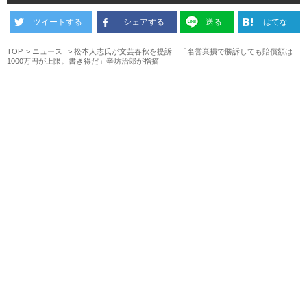
ツイートする
シェアする
送る
はてな
TOP
ニュース
松本人志氏が文芸春秋を提訴 「名誉棄損で勝訴しても賠償額は
1000万円が上限。書き得だ」辛坊治郎が指摘