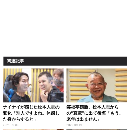
関連記事
ナイナイが感じた松本人志の
笑福亭鶴瓶、松本人志から
変化「別人ですよね。体感し
の“直電”に出て後悔「もう、
た身からすると」
来年は出ません」
2021.09.03
2022.09.19