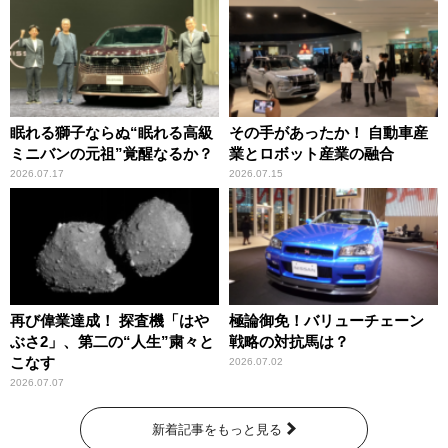
眠れる獅子ならぬ“眠れる高級
その手があったか！ 自動車産
ミニバンの元祖”覚醒なるか？
業とロボット産業の融合
2026.07.17
2026.07.15
再び偉業達成！ 探査機「はや
極論御免！バリューチェーン
ぶさ2」、第二の“人生”粛々と
戦略の対抗馬は？
こなす
2026.07.02
2026.07.07
新着記事をもっと見る