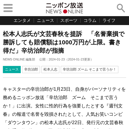
エンタメ
ニュース
スポーツ
コラム
ライフ
松本人志氏が文芸春秋を提訴 「名誉棄損で
勝訴しても賠償額は1000万円が上限。書き
得だ」辛坊治郎が指摘
NEWS ONLINE 編集部
公開：
2024-01-23
（
2024-01-23
更新）
ニュース
辛坊治郎
松本人志
辛坊治郎 ズーム そこまで言うか！
キャスターの辛坊治郎が1月23日、自身がパーソナリティを
務めるニッポン放送「辛坊治郎 ズーム そこまで言う
か！」に出演。女性に性的行為を強要したとする『週刊文
春』の報道で名誉を毀損されたとして、人気お笑いコンビ
「ダウンタウン」の松本人志氏が22日、発行元の文芸春秋