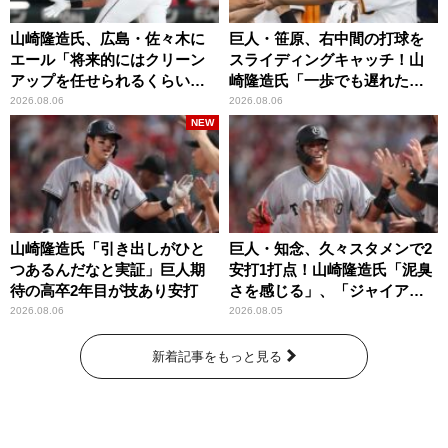
山崎隆造氏、広島・佐々木に
巨人・笹原、右中間の打球を
エール「将来的にはクリーン
スライディングキャッチ！山
アップを任せられるくらいま
崎隆造氏「一歩でも遅れた
では成長して」
ら…」
2026.08.06
2026.08.06
NEW
山崎隆造氏「引き出しがひと
巨人・知念、久々スタメンで2
つあるんだなと実証」巨人期
安打1打点！山崎隆造氏「泥臭
待の高卒2年目が技あり安打
さを感じる」、「ジャイアン
ツには少ないタイプ」
2026.08.06
2026.08.05
新着記事をもっと見る