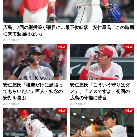
広島、7回の継投策が裏目に…最下位転落 安仁屋氏「この時期
に来て勉強はない」
2026.08.06
NEW
NEW
安仁屋氏「後輩だけに頑張っ
安仁屋氏「こういう守りはダ
てもらいたい」巨人・知念の
メ」、「ミスですよ」初回の
安打を喜ぶ
広島の守備に苦言
2026.08.06
2026.08.06
NEW
NEW