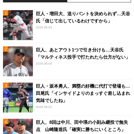
巨人・増田大、送りバントを決められず…天谷
氏「信じて出しているわけですから」
2026.08.04
巨人、あとアウト1つで引き分けも…天谷氏
「マルティネス投手で打たれたら仕方がない」
2026.08.04
巨人・坂本勇人、満塁の好機に代打で登場も…
田尾氏「インサイドよりのまっすぐ差し込まれ
気味でしたね」
2026.08.02
巨人、8回は中川、田中瑛の小刻み継投で無失
点 山崎隆造氏「確実に勝ちにいくところ」