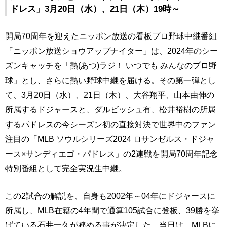
ドレス」3月20日（水）、21日（木）19時～
開局70周年を迎えたニッポン放送の看板プロ野球中継番組
「ニッポン放送ショウアップナイター」は、2024年のシー
ズンキャッチを「熱(あつ)ラジ！ いつでも みんなのプロ野
球」とし、さらに熱い野球中継を届ける。その第一弾とし
て、3月20日（水）、21日（木）、大谷翔平、山本由伸の
所属するドジャースと、ダルビッシュ有、松井裕樹の所属
するパドレスの今シーズン初の直接対決で世界中のファン
注目の「MLB ソウルシリーズ2024 ロサンゼルス・ドジャ
ース×サンディエゴ・パドレス」の2連戦を開局70周年記念
特別番組として完全実況生中継。
この2試合の解説を、自身も2002年～04年にドジャースに
所属し、MLB在籍の4年間で通算105試合に登板、39勝を挙
げている石井一久が務める事が決定した。当日は、MLBに