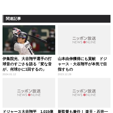
関連記事
伊集院光、大谷翔平選手の打
山本由伸獲得にも貢献 ドジ
球音のすごさを語る「変な音
ャース・大谷翔平が本気で目
が、何球かに1回するの」
指すもの
2024.01.12
2023.12.28
ドジャース大谷翔平 1,015億
新監督も兼任！ 楽天・石井一