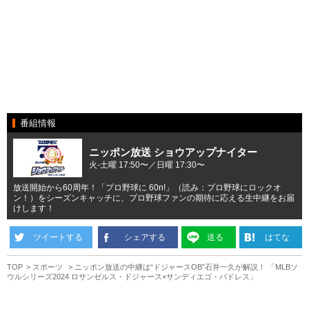
番組情報
ニッポン放送 ショウアップナイター
火-土曜 17:50〜／日曜 17:30〜
放送開始から60周年！「プロ野球に 60n!」（読み：プロ野球にロックオ
ン！）をシーズンキャッチに、プロ野球ファンの期待に応える生中継をお届
けします！
ツイートする
シェアする
送る
はてな
TOP
スポーツ
ニッポン放送の中継は“ドジャースOB”石井一久が解説！ 「MLBソ
ウルシリーズ2024 ロサンゼルス・ドジャース×サンディエゴ・パドレス」