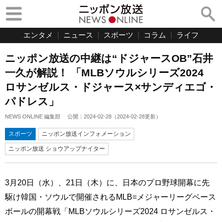
エンタメ
ニュース
スポーツ
コラム
ライフ
ニッポン放送の中継は“ドジャースOB”石井
一久が解説！ 「MLBソウルシリーズ2024
ロサンゼルス・ドジャース×サンディエゴ・
パドレス」
NEWS ONLINE 編集部
公開：
2024-02-28
（
2024-02-28
更新）
スポーツ
ニッポン放送インフォメーション
ニッポン放送 ショウアップナイター
3月20日（水）、21日（木）に、日本のプロ野球開幕に先
駆け韓国・ソウルで開催されるMLB=メジャーリーグベース
ボールの開幕戦「MLBソウルシリーズ2024 ロサンゼルス・