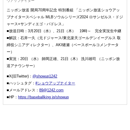
ウアップナイター
ニッポン放送 開局70周年記念 特別番組 「ニッポン放送ショウアッ
プナイタースペシャル MLBソウルシリーズ2024 ロサンゼルス・ドジ
ャース×サンディエゴ・パドレス」
■放送日時：3月20日（水）、21日（木） 19時～ 完全実況生中継
■解説：石井一久（元ドジャース/東北楽天ゴールデンイーグルス 取
締役シニアディレクター）、AKI猪瀬（ベースボールコメンテータ
ー）
■実況：20日 （水） 師岡正雄、21日（木） 洗川雄司 （ニッポン放
送アナウンサー）
■X(旧Twitter)：
@showup1242
■ハッシュタグ：
#ショウアップナイター
■メールアドレス：
89@1242.com
■HP：
https://baseballking.jp/showup