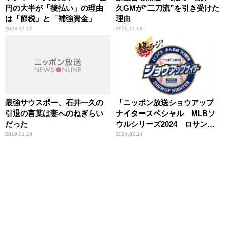
円の大半が「後払い」の理由
久GMが“二刀流”を引き受けた
は「節税」と「補強資金」
理由
2023.12.12
2020.11.13
最強サウスポー、石井一久の
「ニッポン放送ショウアップ
引退の言葉は妻へのねぎらい
ナイタースペシャル MLBソ
だった
ウルシリーズ2024 ロサンゼ
ルス・ドジャース×サンディエ
2019.01.19
2024.02.14
ゴ・パドレス」完全実況生中
継 決定！ 大谷翔平、山本由
伸 VS ダルビッシュ有、松井裕
樹 夢の対決実現なるか？ 完
全実況生中継