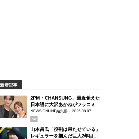
新着記事
2PM・CHANSUNG、最近覚えた
日本語に大沢あかねがツッコミ
NEWS ONLINE編集部
2026.08.07
AD
山本昌氏「役割は果たせている」
レギュラーを掴んだ巨人2年目の