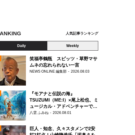
ANKING
人気記事ランキング
Daily
Weekly
笑福亭鶴瓶 スピッツ・草野マサ
ムネの忘れられない一言
鮨
NEWS ONLINE 編集部
2026.08.03
N
『モアナと伝説の海』
TSUZUMI（ME:I）×尾上松也、ミ
ュージカル・アドベンチャーで美
声を響かせる
八雲 ふみね
2026.08.01
巨人・知念、久々スタメンで2安
打1打点！山崎隆造氏「泥臭さを