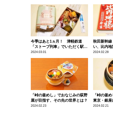
今季はあと1ヵ月！ 津軽鉄道
秋田新幹線
「ストーブ列車」でいただく駅弁
い、比内地
とは？
2024.03.01
2024.02.28
「峠の釜めし」でおなじみの荻野
「峠の釜め
屋が目指す、その先の世界とは？
東京・銀座
2024.02.23
2024.02.21