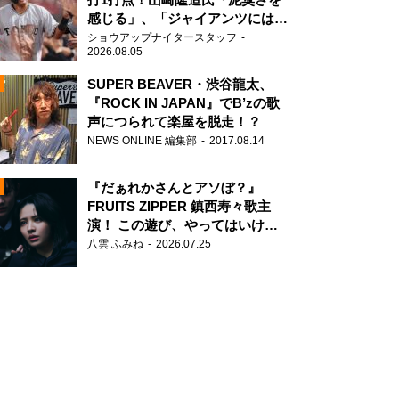
感じる」、「ジャイアンツには少
ないタイプ」
ショウアップナイタースタッフ
2026.08.05
SUPER BEAVER・渋谷龍太、
『ROCK IN JAPAN』でB’zの歌
声につられて楽屋を脱走！？
N
NEWS ONLINE 編集部
2017.08.14
AD
『だぁれかさんとアソぼ？』
FRUITS ZIPPER 鎮西寿々歌主
演！ この遊び、やってはいけま
せん。
八雲 ふみね
2026.07.25
2