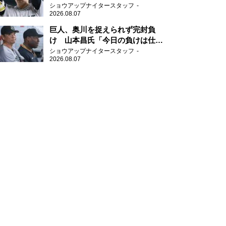
新人王候補
ショウアップナイタースタッフ
2026.08.07
巨人、奥川を捉えられず完封負
け 山本昌氏「今日の負けは仕方
がない」
ショウアップナイタースタッフ
2026.08.07