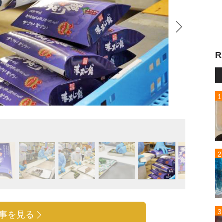
R
港あじ
事を見る