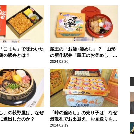
「こまち」で味わいた
蔵王の「お釜+釜めし」？ 山形
鶏の駅弁とは？
の新作駅弁「蔵王のお釜めし」と
は
2024.02.26
し」の荻野屋は、なぜ
「峠の釜めし」の売り子は、なぜ
に進出したのか？
最敬礼でお出迎え、お見送りをし
ていたのか？
2024.02.19