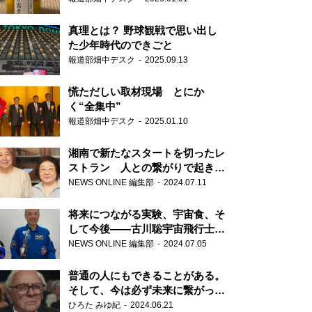
真理とは？ 野球観戦で思い出し
た少年時代のできごと
報道部畑中デスク
2025.09.13
慌ただしい取材現場 とにか
く“全集中”
報道部畑中デスク
2025.01.10
湘南で新たなスタートを切ったレ
ストラン 人との繋がりで起きた
奇跡
NEWS ONLINE 編集部
2024.07.11
将来につながる実験、宇宙食、そ
して今後――古川聡宇宙飛行士単
独インタビュー
NEWS ONLINE 編集部
2024.07.05
普通の人にもできることがある。
そして、今は必ず未来に繋がって
いく……『ONE LIFE 奇跡が繋い
ひろた みゆ紀
2024.06.21