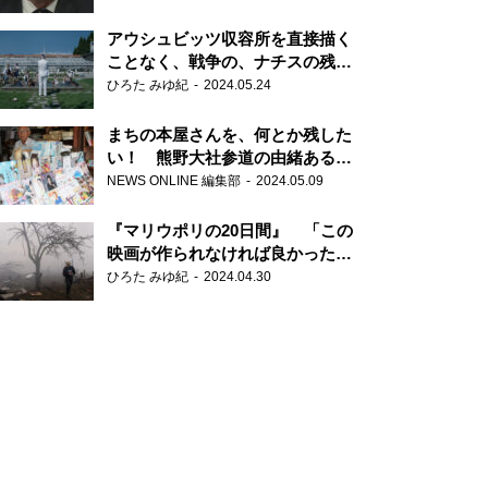
だ6000の命』
アウシュビッツ収容所を直接描く
ことなく、戦争の、ナチスの残虐
さが見える映画 『関心領域』
ひろた みゆ紀
2024.05.24
まちの本屋さんを、何とか残した
い！ 熊野大社参道の由緒ある書
店・三代目の強い思い
NEWS ONLINE 編集部
2024.05.09
『マリウポリの20日間』 「この
映画が作られなければ良かった」
と語る監督
ひろた みゆ紀
2024.04.30