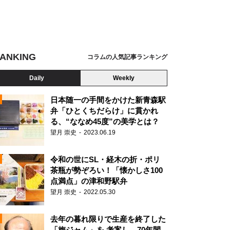
ANKING
コラムの人気記事ランキング
Daily
Weekly
日本随一の手間をかけた新青森駅
弁「ひとくちだらけ」に貫かれ
る、“ななめ45度”の美学とは？
望月 崇史
2023.06.19
令和の世にSL・経木の折・ポリ
茶瓶が勢ぞろい！「懐かしさ100
点満点」の津和野駅弁
望月 崇史
2022.05.30
N
去年の暮れ限りで生産を終了した
「梅ジャム」を 考案し、70年間