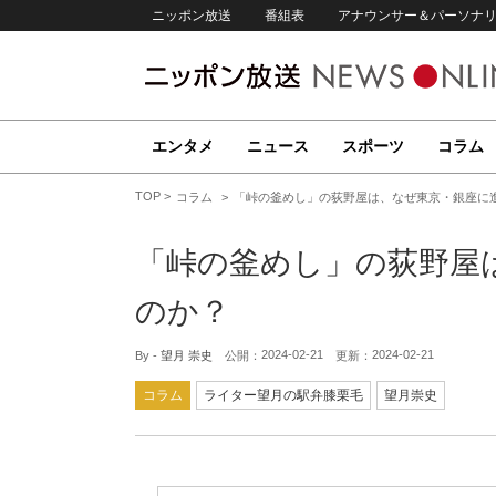
ニッポン放送
番組表
アナウンサー＆パーソナ
エンタメ
ニュース
スポーツ
コラム
TOP
コラム
「峠の釜めし」の荻野屋は、なぜ東京・銀座に
「峠の釜めし」の荻野屋
のか？
2024-02-21
2024-02-21
By -
望月 崇史
公開：
更新：
コラム
ライター望月の駅弁膝栗毛
望月崇史