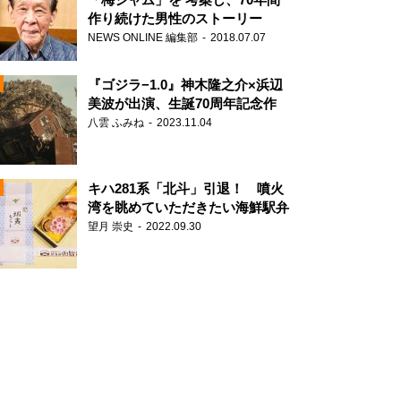
作り続けた男性のストーリー
NEWS ONLINE 編集部
2018.07.07
N
『ゴジラ−1.0』神木隆之介×浜辺
美波が出演、生誕70周年記念作
八雲 ふみね
2023.11.04
キハ281系「北斗」引退！ 噴火
湾を眺めていただきたい海鮮駅弁
望月 崇史
2022.09.30