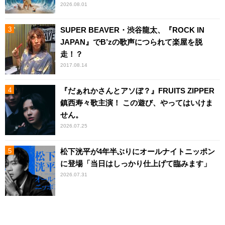
2026.08.01
SUPER BEAVER・渋谷龍太、『ROCK IN
JAPAN』でB’zの歌声につられて楽屋を脱
走！？
2017.08.14
『だぁれかさんとアソぼ？』FRUITS ZIPPER
鎮西寿々歌主演！ この遊び、やってはいけま
せん。
2026.07.25
松下洸平が4年半ぶりにオールナイトニッポン
に登場「当日はしっかり仕上げて臨みます」
2026.07.31