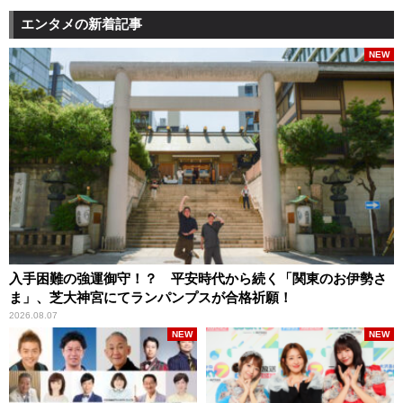
エンタメの新着記事
NEW
入手困難の強運御守！？ 平安時代から続く「関東のお伊勢さ
ま」、芝大神宮にてランパンプスが合格祈願！
2026.08.07
NEW
NEW