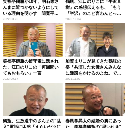
笑福亭鶴瓶が10年、明石家さ
鶴瓶、江口のりこに『半沢直
んまに近づかないようにして
樹』の感想伝えるも、「もう
いる理由を明かす 間寛平も
『半沢』のこと言わんとっ
理解
て！」と返される
2022.03.20
2020.10.04
笑福亭鶴瓶の留守電に残され
加賀まりこが見てきた鶴瓶の
た、江口のりこの「何回聞い
姿「共演した女優さんみんな
てもおもろい」一言
に迷惑をかけるのよね。でも
好かれる」
2023.09.17
2021.11.07
鶴瓶、生放送中のさんまの“乱
春風亭昇太の結婚の裏にあっ
入”電話に困惑「えらいヤツに
た、笑福亭鶴瓶の“思い付き”