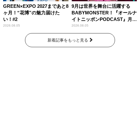
GREEN×EXPO 2027まであと8
9月は世界を舞台に活躍する
ヶ月！“花博”の魅力届けた
BABYMONSTER！『オールナ
い！#2
イトニッポンPODCAST』月替
わりパーソナリティ
2026.08.05
2026.08.05
新着記事をもっと見る