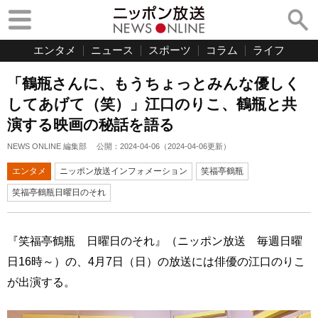
エンタメ
ニュース
スポーツ
コラム
ライフ
「鶴瓶さんに、もうちょっとみんな優しく
してあげて（笑）」江口のりこ、鶴瓶と共
演する映画の秘話を語る
NEWS ONLINE 編集部
公開：
2024-04-06
（
2024-04-06
更新）
エンタメ
ニッポン放送インフォメーション
笑福亭鶴瓶
笑福亭鶴瓶日曜日のそれ
『笑福亭鶴瓶 日曜日のそれ』（ニッポン放送 毎週日曜
日16時～）の、4月7日（日）の放送には俳優の江口のりこ
が出演する。