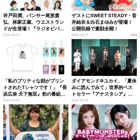
井戸田潤、パンサー尾形貴
ゲストにSWEET STEADY・音
弘、林家正蔵、ウエストラン
井結衣＆白石まゆみが登場！
ドが生登場！『ラジオビバリ
公開収録で素顔全開！
ー昼ズ』
2026.08.07
2026.08.07
AD
「私のプリティな顔がプリン
ダイアモンド✡ユカイ、「夏休
トされたTシャツです！」『長
みに読んでみて」世界的ベス
浜広奈 天下無双』初の番組グ
トセラー『アナスタシア』を
ッズ発売
紹介
2026.08.05
2026.08.05