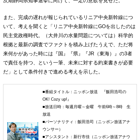
次期静岡県知事選挙に向けて、一定の意欲を見せた。
また、完成の遅れが報じられているリニア中央新幹線につ
いて、考えを聞くと「リニア中央新幹線にGOを出したのは
民主党政権時代。（大井川の水量問題については）科学的
根拠と最新の調査でファクトを積み上げたうえで、ただ将
来何かがあった時には『国』『県』『JR（東海）』の3者
で責任を持つ、という一筆、未来に対する約束書きが必要
だ」として条件付きで進める考えを示した。
■番組タイトル：ニッポン放送 『飯田浩司の
OK! Cozy up!』
■放送日時：毎週月曜～金曜 午前6時～8時 生
放送
■パーソナリティ：飯田浩司（ニッポン放送アナ
ウンサー）
■アシスタント：新行市佳（ニッポン放送アナウ