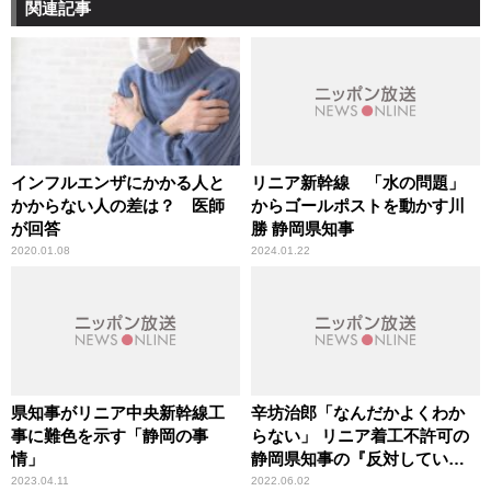
関連記事
インフルエンザにかかる人と
リニア新幹線 「水の問題」
かからない人の差は？ 医師
からゴールポストを動かす川
が回答
勝 静岡県知事
2020.01.08
2024.01.22
県知事がリニア中央新幹線工
辛坊治郎「なんだかよくわか
事に難色を示す「静岡の事
らない」 リニア着工不許可の
情」
静岡県知事の『反対している
わけではない』という姿勢に
2023.04.11
2022.06.02