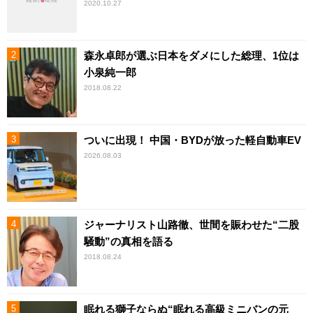
2020.10.27
森永卓郎が選ぶ日本をダメにした総理、1位は
小泉純一郎
2018.08.22
ついに出現！ 中国・BYDが放った軽自動車EV
2026.08.03
ジャーナリスト山路徹、世間を賑わせた“二股
騒動”の真相を語る
2018.08.24
眠れる獅子ならぬ“眠れる高級ミニバンの元