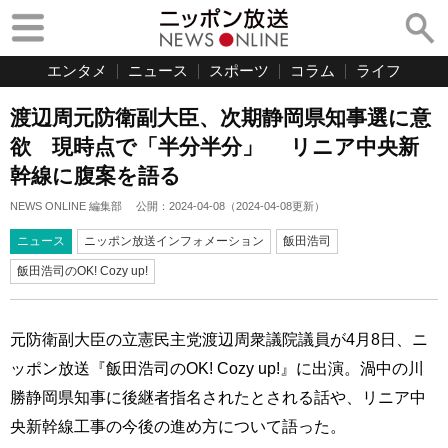
エンタメ
ニュース
スポーツ
コラム
ライフ
渡辺周元防衛副大臣、次期静岡県知事選に意
欲 現時点で「半分半分」 リニア中央新
幹線に腹案を語る
NEWS ONLINE 編集部
公開：
2024-04-08
（
2024-04-08
更新）
ニュース
ニッポン放送インフォメーション
飯田浩司
飯田浩司のOK! Cozy up!
元防衛副大臣の立憲民主党渡辺周衆議院議員が4月8日、ニ
ッポン放送『飯田浩司のOK! Cozy up!』に出演。渦中の川
勝静岡県知事に後継者指名されたとされる話や、リニア中
央新幹線工事の今後の進め方について語った。