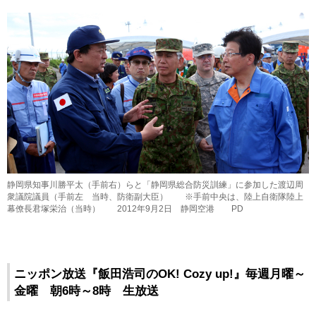
静岡県知事川勝平太（手前右）らと「静岡県総合防災訓練」に参加した渡辺周
衆議院議員（手前左 当時、防衛副大臣） ※手前中央は、陸上自衛隊陸上
幕僚長君塚栄治（当時） 2012年9月2日 静岡空港 PD
ニッポン放送『飯田浩司のOK! Cozy up!』毎週月曜～
金曜 朝6時～8時 生放送