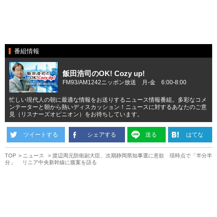
番組情報
飯田浩司のOK! Cozy up!
FM93/AM1242ニッポン放送 月-金 6:00-8:00
忙しい現代人の朝に最適な情報をお送りするニュース情報番組。多彩なコメ
ンテーターと朝から熱いディスカッション！ニュースに対するあなたのご意
見（リスナーズオピニオン）をお待ちしています。
ツイートする
シェアする
送る
はてな
TOP
ニュース
渡辺周元防衛副大臣、次期静岡県知事選に意欲 現時点で「半分半
分」 リニア中央新幹線に腹案を語る