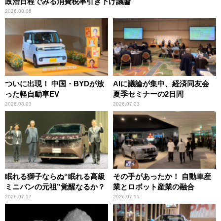
政治日程でみる消費税率引き下げ議論
2026.08.06
ついに出現！ 中国・BYDが放
AIに議論が集中、経済同友会
った軽自動車EV
夏季セミナーの2日間
2026.08.03
2026.07.23
眠れる獅子ならぬ“眠れる高級
その手があったか！ 自動車産
ミニバンの元祖”覚醒なるか？
業とロボット産業の融合
2026.07.17
2026.07.15