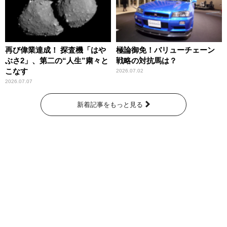
再び偉業達成！ 探査機「はや
極論御免！バリューチェーン
ぶさ2」、第二の“人生”粛々と
戦略の対抗馬は？
こなす
2026.07.02
2026.07.07
新着記事をもっと見る