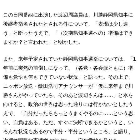
この日同番組に出演した渡辺周議員は、川勝静岡県知事に
後継者指名されたとされる件について、「表現は少し違
う」と断ったうえで、「（次期県知事選への）準備はでき
ますか？と言われた」と明かした。
また、来年予定されていた静岡県知事選挙については、「1
年前に突然の前倒しになって、（各党・各会派ともに）準
備も覚悟も何もできていない状況」と語った。その上で、
ニッポン放送・飯田浩司アナウンサーが「仮に来年まで川
勝さんがやっていたら、そのあと渡辺さんは……」と水を
向けると、政治の世界は思った通りには行かないとしたう
えで、「自分だったらもっとうまくやるのに……という思
い、自負はある。ただ、すぐに決断できるかというと、い
ろんな状況もあるので半分・半分というところ」と語り、