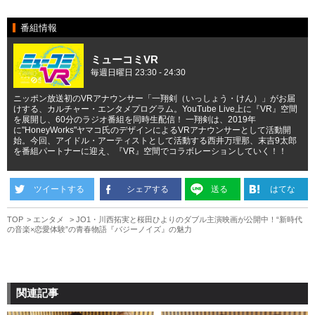
番組情報
ミューコミVR
毎週日曜日 23:30 - 24:30
ニッポン放送初のVRアナウンサー「一翔剣（いっしょう・けん）」がお届
けする、カルチャー・エンタメプログラム。YouTube Live上に『VR』空間
を展開し、60分のラジオ番組を同時生配信！ 一翔剣は、2019年
に"HoneyWorks"ヤマコ氏のデザインによるVRアナウンサーとして活動開
始。今回、アイドル・アーティストとして活動する西井万理那、末吉9太郎
を番組パートナーに迎え、『VR』空間でコラボレーションしていく！！
ツイートする
シェアする
送る
はてな
TOP
エンタメ
JO1・川西拓実と桜田ひよりのダブル主演映画が公開中！“新時代
の音楽×恋愛体験”の青春物語『バジーノイズ』の魅力
関連記事