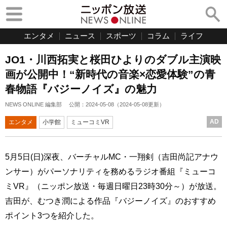
エンタメ
ニュース
スポーツ
コラム
ライフ
JO1・川西拓実と桜田ひよりのダブル主演映
画が公開中！“新時代の音楽×恋愛体験”の青
春物語『バジーノイズ』の魅力
NEWS ONLINE 編集部
公開：
2024-05-08
（
2024-05-08
更新）
AD
エンタメ
小学館
ミューコミVR
5月5日(日)深夜、バーチャルMC・一翔剣（吉田尚記アナウ
ンサー）がパーソナリティを務めるラジオ番組『ミューコ
ミVR』（ニッポン放送・毎週日曜日23時30分～）が放送。
吉田が、むつき潤による作品『バジーノイズ』のおすすめ
ポイント3つを紹介した。