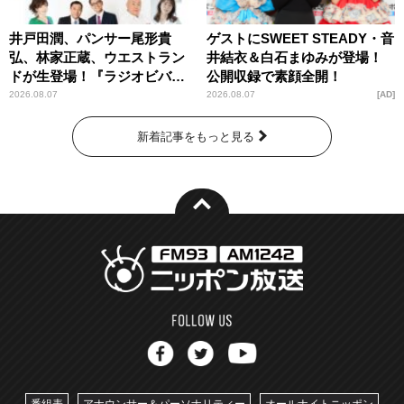
井戸田潤、パンサー尾形貴
ゲストにSWEET STEADY・音
弘、林家正蔵、ウエストラン
井結衣＆白石まゆみが登場！
ドが生登場！『ラジオビバリ
公開収録で素顔全開！
ー昼ズ』
2026.08.07
2026.08.07
AD
新着記事をもっと見る