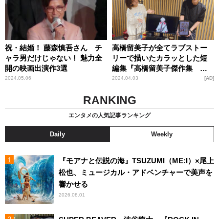
祝・結婚！ 藤森慎吾さん チ
高橋留美子が全てラブストー
ャラ男だけじゃない！ 魅力全
リーで描いたカラッとした短
開の映画出演作3選
編集『高橋留美子傑作集 金
の力』の魅力
2024.05.06
2024.04.03
AD
RANKING
エンタメの人気記事ランキング
Daily
Weekly
『モアナと伝説の海』TSUZUMI（ME:I）×尾上
松也、ミュージカル・アドベンチャーで美声を
響かせる
2026.08.01