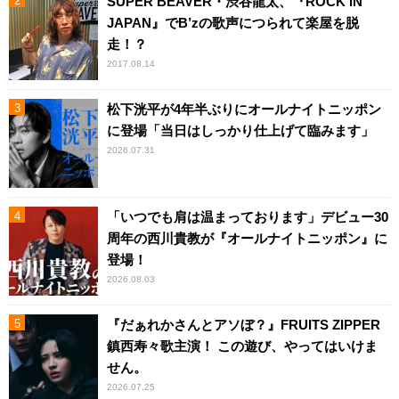
SUPER BEAVER・渋谷龍太、『ROCK IN
JAPAN』でB’zの歌声につられて楽屋を脱
走！？
2017.08.14
松下洸平が4年半ぶりにオールナイトニッポン
に登場「当日はしっかり仕上げて臨みます」
2026.07.31
「いつでも肩は温まっております」デビュー30
周年の西川貴教が『オールナイトニッポン』に
登場！
2026.08.03
『だぁれかさんとアソぼ？』FRUITS ZIPPER
鎮西寿々歌主演！ この遊び、やってはいけま
せん。
2026.07.25