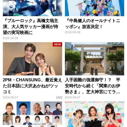
『ブルーロック』高橋文哉主
『中島健人のオールナイトニ
演、大人気サッカー漫画が待
ッポン』放送決定！
望の実写映画に
2026.08.08
2026.08.08
NEW
2PM・CHANSUNG、最近覚え
入手困難の強運御守！？ 平
た日本語に大沢あかねがツッ
安時代から続く「関東のお伊
コミ
勢さま」、芝大神宮にてラン
パンプスが合格祈願！
2026.08.07
AD
2026.08.07