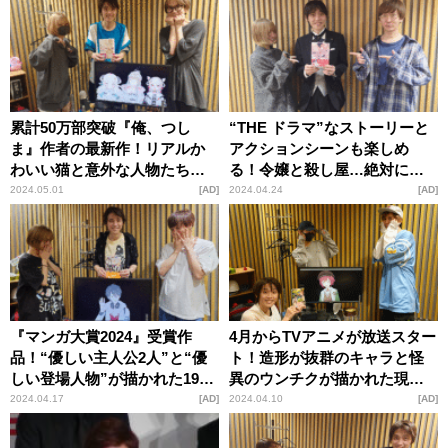
累計50万部突破『俺、つし
“THE ドラマ”なストーリーと
ま』作者の最新作！リアルか
アクションシーンも楽しめ
わいい猫と意外な人物たちが
る！令嬢と殺し屋…絶対に交
登場する、最後にまさかの展
わらないはずの2人の契約結婚
2024.05.01
AD
2024.04.24
AD
開が待っている注目作品『モ
ラブサスペンス『ホタルの嫁
ンちゃんと私』の魅力
入り』の魅力
『マンガ大賞2024』受賞作
4月からTVアニメが放送スター
品！“優しい主人公2人”と“優
ト！造形が抜群のキャラと怪
しい登場人物”が描かれた1990
異のウンチクが描かれた現代
年代の物語『君と宇宙を歩く
怪異ロマネスク『怪異と乙女
2024.04.17
AD
2024.04.10
AD
ために』の魅力
と神隠し』の魅力