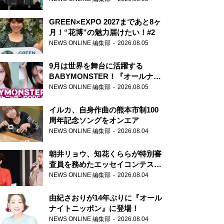
GREEN×EXPO 2027まであと8ヶ
月！“花博”の魅力届けたい！#2
NEWS ONLINE 編集部
2026.08.05
9月は世界を舞台に活躍する
BABYMONSTER！『オールナイ
トニッポンPODCAST』月替わり
NEWS ONLINE 編集部
2026.08.05
パーソナリティ
イルカ、自身作曲の熊本市制100
周年記念ソングをオンエア
NEWS ONLINE 編集部
2026.08.04
朝井リョウ、知花くららが特別審
査員を務めたエッセイコンテスト
の特別番組「#いまあなたに伝え
NEWS ONLINE 編集部
2026.08.04
たいこと」
由紀さおりが14年ぶりに『オール
ナイトニッポン』に登場！
NEWS ONLINE 編集部
2026.08.04