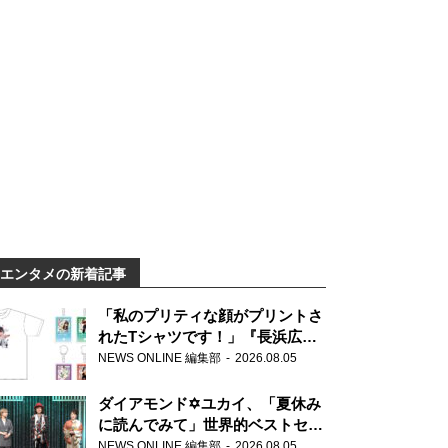
エンタメの新着記事
「私のプリティな顔がプリントさ
れたTシャツです！」『長浜広奈
天下無双』初の番組グッズ発売
NEWS ONLINE 編集部
2026.08.05
ダイアモンド✡ユカイ、「夏休み
に読んでみて」世界的ベストセラ
ー『アナスタシア』を紹介
NEWS ONLINE 編集部
2026.08.05