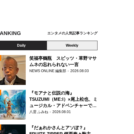
ANKING
エンタメの人気記事ランキング
Daily
Weekly
笑福亭鶴瓶 スピッツ・草野マサ
ムネの忘れられない一言
NEWS ONLINE 編集部
2026.08.03
N
『モアナと伝説の海』
TSUZUMI（ME:I）×尾上松也、ミ
ュージカル・アドベンチャーで美
声を響かせる
八雲 ふみね
2026.08.01
『だぁれかさんとアソぼ？』
FRUITS ZIPPER 鎮西寿々歌主