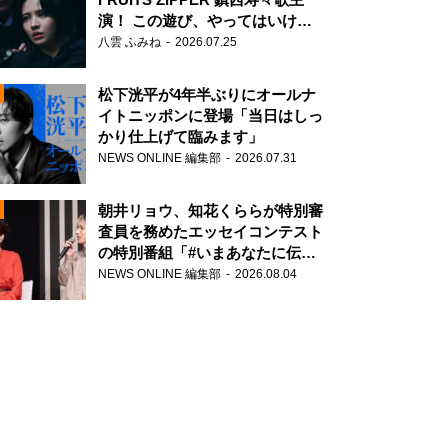
演！ この遊び、やってはいけま
せん。
八雲 ふみね
2026.07.25
松下洸平が4年半ぶりにオールナ
イトニッポンに登場「当日はしっ
かり仕上げて臨みます」
NEWS ONLINE 編集部
2026.07.31
N
朝井リョウ、知花くららが特別審
査員を務めたエッセイコンテスト
の特別番組「#いまあなたに伝え
たいこと」
NEWS ONLINE 編集部
2026.08.04
N