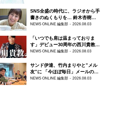
SNS全盛の時代に、ラジオから手
書きのぬくもりを… 鈴木杏樹の
直筆はがきが届く！
NEWS ONLINE 編集部
2026.08.03
『MUSIC10』こちら有楽町駅前
郵便局
「いつでも肩は温まっておりま
す」デビュー30周年の西川貴教が
『オールナイトニッポン』に登
NEWS ONLINE 編集部
2026.08.03
場！
サンド伊達、竹内まりやと”メル
友”に 「今ほぼ毎日」メールのや
り取り明かす
NEWS ONLINE 編集部
2026.08.03