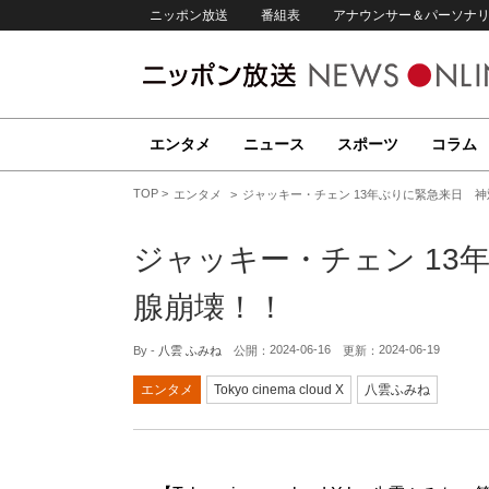
ニッポン放送
番組表
アナウンサー＆パーソナ
エンタメ
ニュース
スポーツ
コラム
TOP
エンタメ
ジャッキー・チェン 13年ぶりに緊急来日 
ジャッキー・チェン 13
腺崩壊！！
2024-06-16
2024-06-19
By -
八雲 ふみね
公開：
更新：
エンタメ
Tokyo cinema cloud X
八雲ふみね