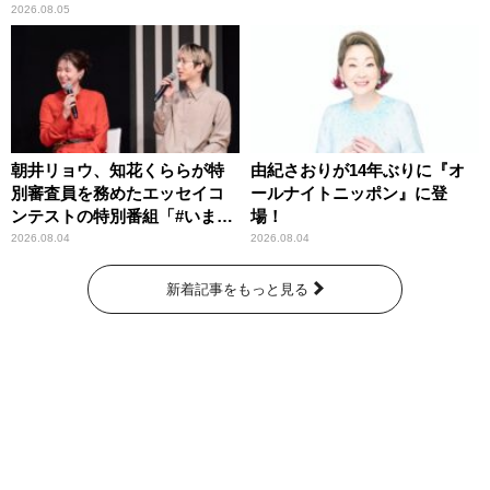
わりパーソナリティ
2026.08.05
朝井リョウ、知花くららが特
由紀さおりが14年ぶりに『オ
別審査員を務めたエッセイコ
ールナイトニッポン』に登
ンテストの特別番組「#いまあ
場！
なたに伝えたいこと」
2026.08.04
2026.08.04
新着記事をもっと見る