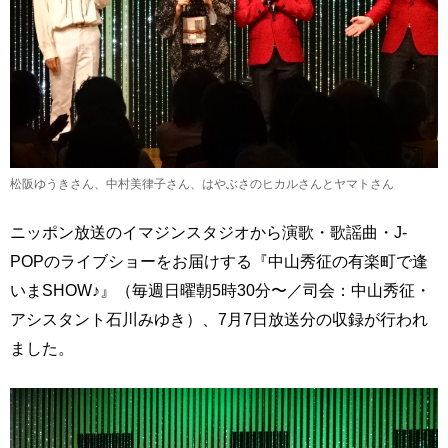
松阪ゆうきさん、中村美律子さん、はやぶさのヒカルさんとヤマトさん
ニッポン放送のイマジンスタジオから演歌・歌謡曲・J-
POPのライブショーをお届けする『中山秀征の有楽町で逢
いまSHOW♪』（毎週日曜朝5時30分〜／司会：中山秀征・
アシスタント石川みゆき）、7月7日放送分の収録が行われ
ました。