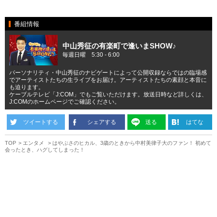
番組情報
中山秀征の有楽町で逢いまSHOW♪
毎週日曜 5:30 - 6:00
パーソナリティ・中山秀征のナビゲートによって公開収録ならではの臨場感
でアーティストたちの生ライブをお届け。アーティストたちの素顔と本音に
も迫ります。
ケーブルテレビ「J:COM」でもご覧いただけます。放送日時など詳しくは、
J:COMのホームページでご確認ください。
ツイートする
シェアする
送る
はてな
TOP
エンタメ
はやぶさのヒカル、3歳のときから中村美律子大のファン！ 初めて
会ったとき、ハグしてしまった！