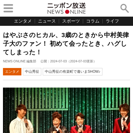
エンタメ
ニュース
スポーツ
コラム
ライフ
はやぶさのヒカル、3歳のときから中村美律
子大のファン！ 初めて会ったとき、ハグし
てしまった！
NEWS ONLINE 編集部
公開：
2024-07-03
（
2024-07-03
更新）
エンタメ
中山秀征
中山秀征の有楽町で逢いまSHOW♪