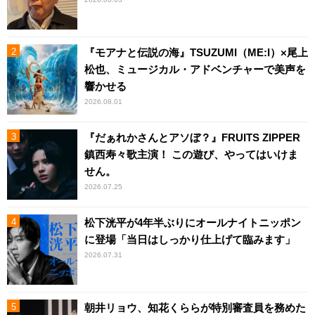
『モアナと伝説の海』TSUZUMI（ME:I）×尾上
松也、ミュージカル・アドベンチャーで美声を
響かせる
2026.08.01
『だぁれかさんとアソぼ？』FRUITS ZIPPER
鎮西寿々歌主演！ この遊び、やってはいけま
せん。
2026.07.25
松下洸平が4年半ぶりにオールナイトニッポン
に登場「当日はしっかり仕上げて臨みます」
2026.07.31
朝井リョウ、知花くららが特別審査員を務めた