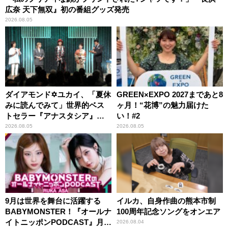
広奈 天下無双』初の番組グッズ発売
2026.08.05
ダイアモンド✡ユカイ、「夏休
GREEN×EXPO 2027まであと8
みに読んでみて」世界的ベス
ヶ月！“花博”の魅力届けた
トセラー『アナスタシア』を
い！#2
紹介
2026.08.05
2026.08.05
9月は世界を舞台に活躍する
イルカ、自身作曲の熊本市制
BABYMONSTER！『オールナ
100周年記念ソングをオンエア
イトニッポンPODCAST』月替
2026.08.04