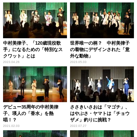
中村美律子、「120歳現役歌
世界唯一の柄？ 中村美律子
手」になるための「特別なス
の着物にデザインされた「意
クワット」とは
外な動物」
2023.04.26
2023.05.03
デビュー35周年の中村美律
ささきいさおは「マゴチ」、
子、瑛人の「香水」を熱
はやぶさ・ヤマトは「チョウ
唱！？
ザメ」釣りに挑戦？
2021.02.03
2022.07.27