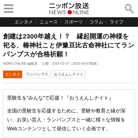
エンタメ
ニュース
スポーツ
コラム
ライフ
創建は2300年越え！？ 縁起開運の神様を
祀る、椿神社こと伊豫豆比古命神社にてラン
パンプスが合格祈願！
NEWS ONLINE 編集部
公開：
2025-03-07
（
2025-03-07
更新）
エンタメ
ランパンプス
おうえんしナイト
受験生を“みんな“で応援！『おうえんしナイト』
全国の受験生を応援するために、受験や教育と縁が深
い、お笑い芸人・ランパンプスと一緒に様々な情報を
Webコンテンツとして発信していく企画です。