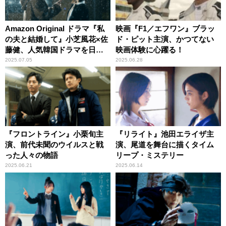
Amazon Original ドラマ『私
映画『F1／エフワン』ブラッ
の夫と結婚して』小芝風花×佐
ド・ピット主演、かつてない
藤健、人気韓国ドラマを日本
映画体験に心躍る！
で実写ドラマ化
2025.07.05
2025.06.28
『フロントライン』小栗旬主
『リライト』池田エライザ主
演、前代未聞のウイルスと戦
演、尾道を舞台に描くタイム
った人々の物語
リープ・ミステリー
2025.06.21
2025.06.14