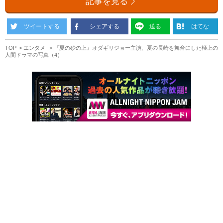
記事を見る
ツイートする
シェアする
送る
はてな
TOP
エンタメ
『夏の砂の上』オダギリジョー主演、夏の長崎を舞台にした極上の
人間ドラマの写真（4）