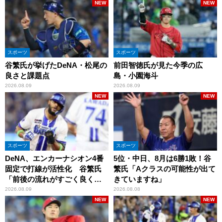
NEW
NEW
スポーツ
スポーツ
谷繁氏が挙げたDeNA・松尾の
前田智徳氏が見た今季の広
良さと課題点
島・小園海斗
2026.08.09
2026.08.09
NEW
NEW
スポーツ
スポーツ
DeNA、エンカーナシオン4番
5位・中日、8月は6勝1敗！谷
固定で打線が活性化 谷繁氏
繁氏「Aクラスの可能性が出て
「前後の流れがすごく良くな
きていますね」
りましたね」
2026.08.09
2026.08.08
NEW
NEW