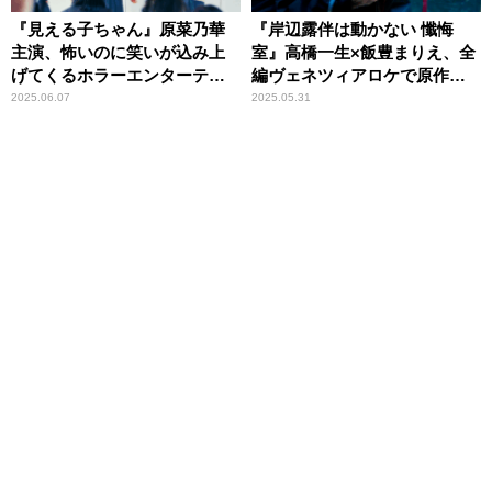
『見える子ちゃん』原菜乃華
『岸辺露伴は動かない 懺悔
主演、怖いのに笑いが込み上
室』高橋一生×飯豊まりえ、全
げてくるホラーエンターテイ
編ヴェネツィアロケで原作の
メント
原点を具現化
2025.06.07
2025.05.31