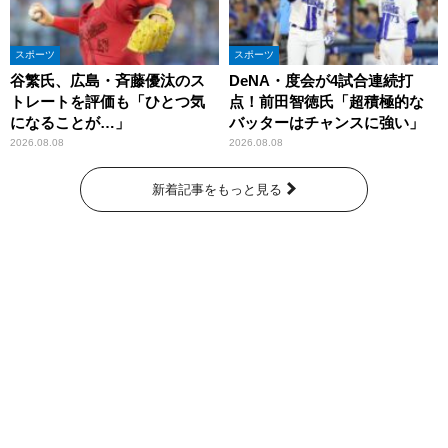
スポーツ
スポーツ
谷繁氏、広島・斉藤優汰のス
DeNA・度会が4試合連続打
トレートを評価も「ひとつ気
点！前田智徳氏「超積極的な
になることが…」
バッターはチャンスに強い」
2026.08.08
2026.08.08
新着記事をもっと見る