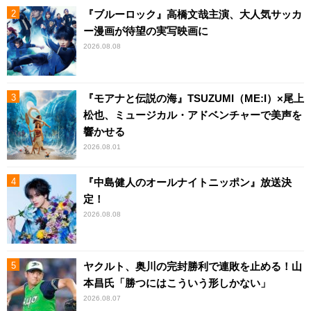
『ブルーロック』高橋文哉主演、大人気サッカ
ー漫画が待望の実写映画に
2026.08.08
『モアナと伝説の海』TSUZUMI（ME:I）×尾上
松也、ミュージカル・アドベンチャーで美声を
響かせる
2026.08.01
『中島健人のオールナイトニッポン』放送決
定！
2026.08.08
ヤクルト、奥川の完封勝利で連敗を止める！山
本昌氏「勝つにはこういう形しかない」
2026.08.07