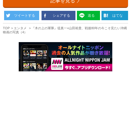
記事を見る
ツイートする
シェアする
送る
はてな
TOP
エンタメ
『木の上の軍隊』堤真一×山田裕貴、戦後80年の今こそ見たい沖縄
映画の写真（4）