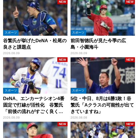
NEW
NEW
スポーツ
スポーツ
谷繁氏が挙げたDeNA・松尾の
前田智徳氏が見た今季の広
良さと課題点
島・小園海斗
2026.08.09
2026.08.09
NEW
NEW
スポーツ
スポーツ
DeNA、エンカーナシオン4番
5位・中日、8月は6勝1敗！谷
固定で打線が活性化 谷繁氏
繁氏「Aクラスの可能性が出て
「前後の流れがすごく良くな
きていますね」
りましたね」
2026.08.09
2026.08.08
NEW
NEW