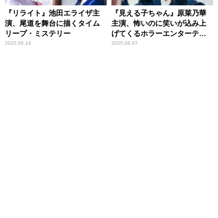
『リライト』池田エライザ主
『見える子ちゃん』原菜乃華
演、尾道を舞台に描くタイム
主演、怖いのに笑いが込み上
リープ・ミステリー
げてくるホラーエンターテイ
メント
2025.06.14
2025.06.07