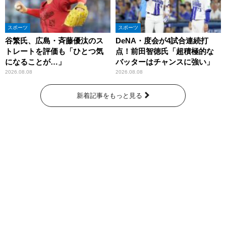
スポーツ
スポーツ
谷繁氏、広島・斉藤優汰のス
DeNA・度会が4試合連続打
トレートを評価も「ひとつ気
点！前田智徳氏「超積極的な
になることが…」
バッターはチャンスに強い」
2026.08.08
2026.08.08
新着記事をもっと見る