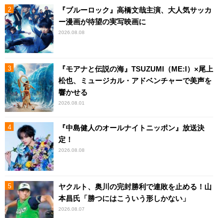
『ブルーロック』高橋文哉主演、大人気サッカ
ー漫画が待望の実写映画に
2026.08.08
『モアナと伝説の海』TSUZUMI（ME:I）×尾上
松也、ミュージカル・アドベンチャーで美声を
響かせる
2026.08.01
『中島健人のオールナイトニッポン』放送決
定！
2026.08.08
ヤクルト、奥川の完封勝利で連敗を止める！山
本昌氏「勝つにはこういう形しかない」
2026.08.07