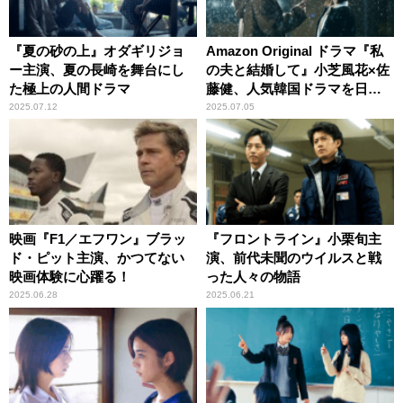
『夏の砂の上』オダギリジョ
Amazon Original ドラマ『私
ー主演、夏の長崎を舞台にし
の夫と結婚して』小芝風花×佐
た極上の人間ドラマ
藤健、人気韓国ドラマを日本
で実写ドラマ化
2025.07.12
2025.07.05
映画『F1／エフワン』ブラッ
『フロントライン』小栗旬主
ド・ピット主演、かつてない
演、前代未聞のウイルスと戦
映画体験に心躍る！
った人々の物語
2025.06.28
2025.06.21