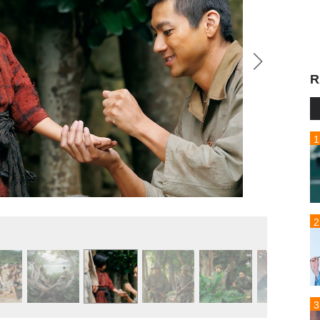
R
(C)