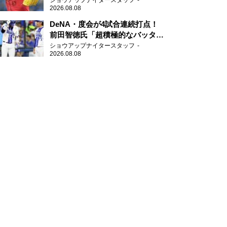
ショウアップナイタースタッフ
2026.08.08
DeNA・度会が4試合連続打点！
前田智徳氏「超積極的なバッター
はチャンスに強い」
ショウアップナイタースタッフ
2026.08.08