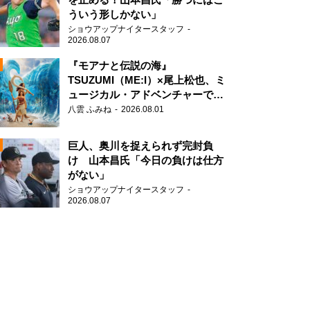
ういう形しかない」
ショウアップナイタースタッフ
2026.08.07
『モアナと伝説の海』
TSUZUMI（ME:I）×尾上松也、ミ
ュージカル・アドベンチャーで美
N
声を響かせる
八雲 ふみね
2026.08.01
AD
巨人、奥川を捉えられず完封負
け 山本昌氏「今日の負けは仕方
がない」
ショウアップナイタースタッフ
N
2026.08.07