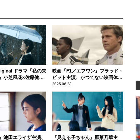
riginal ドラマ『私の夫
映画『F1／エフワン』ブラッド・
』小芝風花×佐藤健、
ピット主演、かつてない映画体験
ラマを日本で実写ドラ
に心躍る！
2025.06.28
』池田エライザ主演、
『見える子ちゃん』原菜乃華主