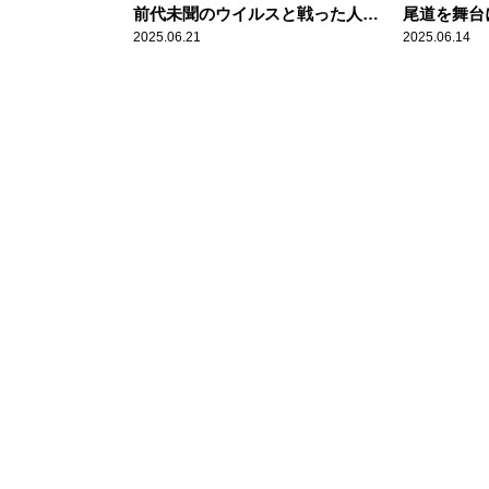
前代未聞のウイルスと戦った人々
尾道を舞台
の物語
ミステリー
2025.06.21
2025.06.14