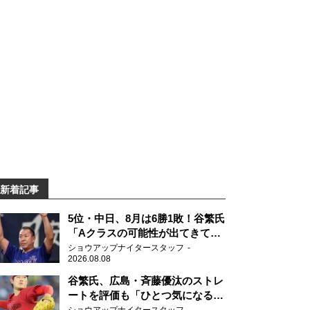
新着記事
5位・中日、8月は6勝1敗！谷繁氏
「Aクラスの可能性が出てきてい
ますね」
ショウアップナイタースタッフ
2026.08.08
谷繁氏、広島・斉藤優汰のストレ
ートを評価も「ひとつ気になるこ
とが…」