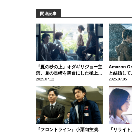
関連記事
『夏の砂の上』オダギリジョー主
Amazon O
演、夏の長崎を舞台にした極上の
と結婚して
人間ドラマ
人気韓国ド
2025.07.12
2025.07.05
マ化
『フロントライン』小栗旬主演、
『リライト