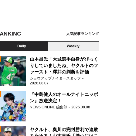
ANKING
人気記事ランキング
Daily
Weekly
山本昌氏「大城選手自身がびっく
りしていましたね」ヤクルトのフ
ァースト・澤井の判断を評価
N
ショウアップナイタースタッフ
2026.08.07
2025「木の上の軍隊」製作委員会
『中島健人のオールナイトニッポ
ン』放送決定！
NEWS ONLINE 編集部
2026.08.08
ヤクルト、奥川の完封勝利で連敗
を止める！山本昌氏「勝つにはこ