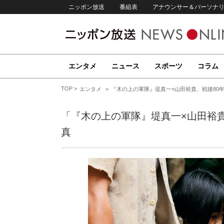
ニッポン放送
番組表
アナウンサー＆パーソナ
エンタメ
ニュース
スポーツ
コラム
TOP
エンタメ
『木の上の軍隊』堤真一×山田裕貴、戦後80
「『木の上の軍隊』堤真一×山田裕
真