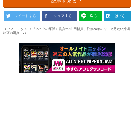
記事を見る
ツイートする
シェアする
送る
はてな
TOP
エンタメ
『木の上の軍隊』堤真一×山田裕貴、戦後80年の今こそ見たい沖縄
映画の写真（7）