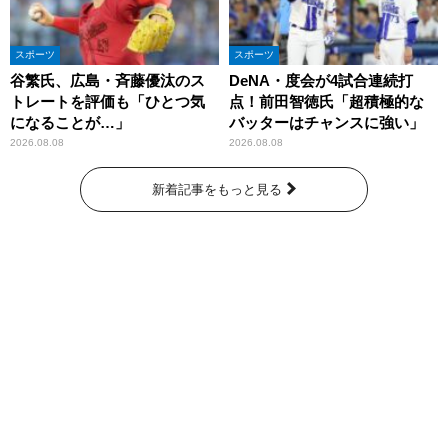
スポーツ
スポーツ
谷繁氏、広島・斉藤優汰のス
DeNA・度会が4試合連続打
トレートを評価も「ひとつ気
点！前田智徳氏「超積極的な
になることが…」
バッターはチャンスに強い」
2026.08.08
2026.08.08
新着記事をもっと見る