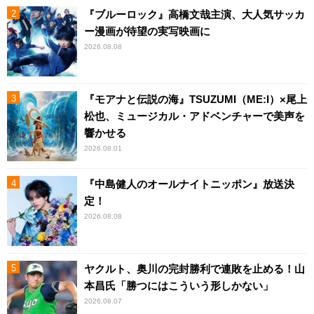
『ブルーロック』高橋文哉主演、大人気サッカ
ー漫画が待望の実写映画に
2026.08.08
『モアナと伝説の海』TSUZUMI（ME:I）×尾上
松也、ミュージカル・アドベンチャーで美声を
響かせる
2026.08.01
『中島健人のオールナイトニッポン』放送決
定！
2026.08.08
ヤクルト、奥川の完封勝利で連敗を止める！山
本昌氏「勝つにはこういう形しかない」
2026.08.07