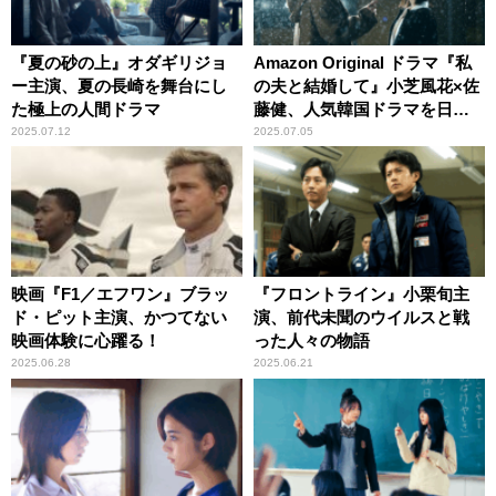
『夏の砂の上』オダギリジョ
Amazon Original ドラマ『私
ー主演、夏の長崎を舞台にし
の夫と結婚して』小芝風花×佐
た極上の人間ドラマ
藤健、人気韓国ドラマを日本
で実写ドラマ化
2025.07.12
2025.07.05
映画『F1／エフワン』ブラッ
『フロントライン』小栗旬主
ド・ピット主演、かつてない
演、前代未聞のウイルスと戦
映画体験に心躍る！
った人々の物語
2025.06.28
2025.06.21