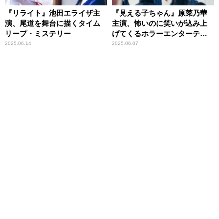
『リライト』池田エライザ主
『見える子ちゃん』原菜乃華
演、尾道を舞台に描くタイム
主演、怖いのに笑いが込み上
リープ・ミステリー
げてくるホラーエンターテイ
メント
2025.06.14
2025.06.07