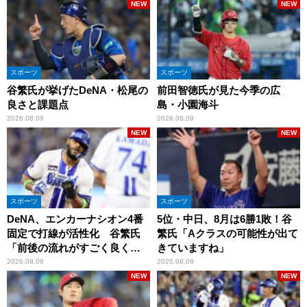
NEW
NEW
スポーツ
スポーツ
谷繁氏が挙げたDeNA・松尾の
前田智徳氏が見た今季の広
良さと課題点
島・小園海斗
2026.08.09
2026.08.09
NEW
NEW
スポーツ
スポーツ
DeNA、エンカーナシオン4番
5位・中日、8月は6勝1敗！谷
固定で打線が活性化 谷繁氏
繁氏「Aクラスの可能性が出て
「前後の流れがすごく良くな
きていますね」
りましたね」
2026.08.09
2026.08.08
NEW
NEW