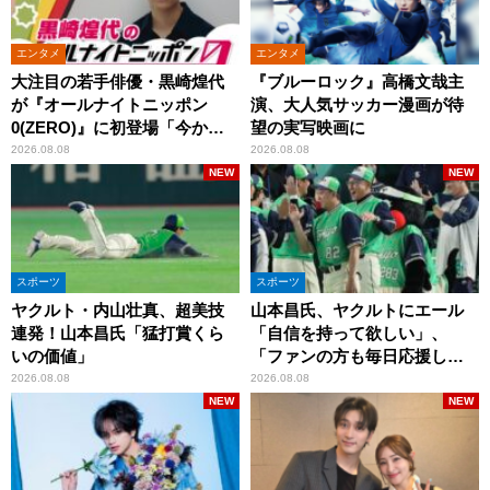
エンタメ
エンタメ
大注目の若手俳優・黒崎煌代
『ブルーロック』高橋文哉主
が『オールナイトニッポン
演、大人気サッカー漫画が待
0(ZERO)』に初登場「今から
望の実写映画に
とてもワクワクしておりま
2026.08.08
2026.08.08
す！」
NEW
NEW
スポーツ
スポーツ
ヤクルト・内山壮真、超美技
山本昌氏、ヤクルトにエール
連発！山本昌氏「猛打賞くら
「自信を持って欲しい」、
いの価値」
「ファンの方も毎日応援して
くれています」
2026.08.08
2026.08.08
NEW
NEW