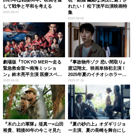
して戦争と平和を考える
れたい！ 松下洸平出演映画特
集
2025.08.07
2025.08.05
劇場版『TOKYO MER〜走る
『事故物件ゾク 恐い間取り』
緊急救命室〜南海ミッショ
渡辺翔太、映画単独初主演！
ン』鈴木亮平主演 医療スペシ
2025年夏のイチオシホラー映
ャリストの活躍を描いた人気
画
2025.08.02
2025.07.26
シリーズが、再びスクリーン
に
『木の上の軍隊』堤真一×山田
『夏の砂の上』オダギリジョ
裕貴、戦後80年の今こそ見た
ー主演、夏の長崎を舞台にし