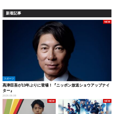
新着記事
NEW
スポーツ
髙津臣吾が13年ぶりに登場！『ニッポン放送ショウアップナイ
ター』
2026.08.08
NEW
NEW