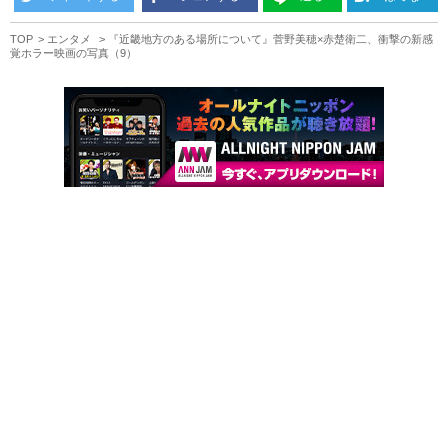
TOP
エンタメ
『近畿地方のある場所について』菅野美穂×赤楚衛二、衝撃の新感
覚ホラー映画の写真（9）