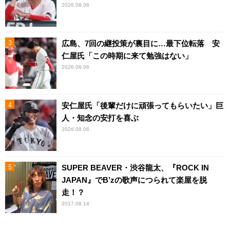
2026.08.06
広島、7回の継投策が裏目に…最下位転落 安
仁屋氏「この時期に来て勉強はない」
2026.08.06
安仁屋氏「後輩だけに頑張ってもらいたい」巨
人・知念の安打を喜ぶ
2026.08.06
SUPER BEAVER・渋谷龍太、『ROCK IN
JAPAN』でB’zの歌声につられて楽屋を脱
走！？
2017.08.14