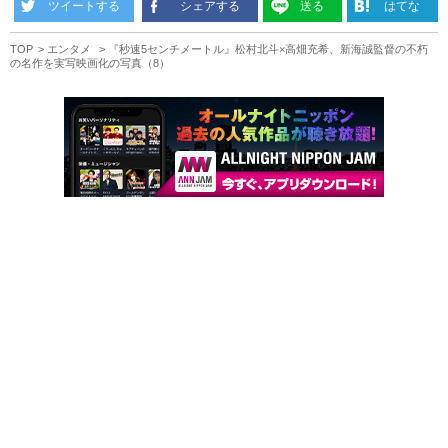
ツイートする
シェアする
送る
はてな
TOP
エンタメ
『秒速5センチメートル』松村北斗×高畑充希、新海誠監督の不朽
の名作を実写映画化の写真（8）