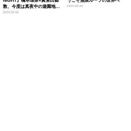
NIGHT』橋本環奈×眞栄田郷
うこそ無限ループの世界へ
敦、今度は真夜中の遊園地で
2025.08.30
呪いの連鎖が始まる
2025.09.06