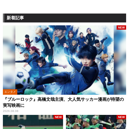
新着記事
NEW
エンタメ
『ブルーロック』高橋文哉主演、大人気サッカー漫画が待望の
実写映画に
2026.08.08
NEW
NEW