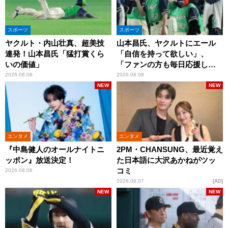
スポーツ
スポーツ
ヤクルト・内山壮真、超美技
山本昌氏、ヤクルトにエール
連発！山本昌氏「猛打賞くら
「自信を持って欲しい」、
いの価値」
「ファンの方も毎日応援して
くれています」
2026.08.08
2026.08.08
NEW
NEW
エンタメ
エンタメ
『中島健人のオールナイトニ
2PM・CHANSUNG、最近覚え
ッポン』放送決定！
た日本語に大沢あかねがツッ
コミ
2026.08.08
2026.08.07
AD
NEW
NEW