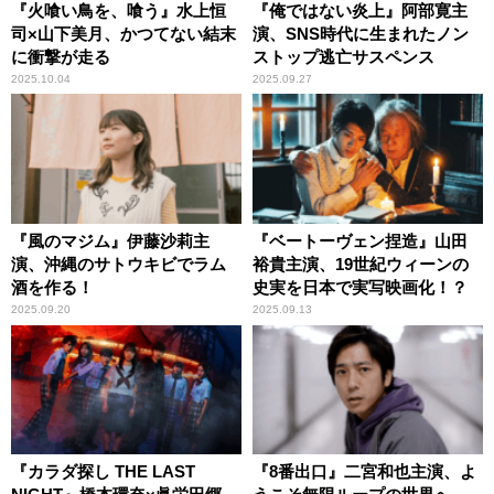
『火喰い鳥を、喰う』水上恒
『俺ではない炎上』阿部寛主
司×山下美月、かつてない結末
演、SNS時代に生まれたノン
に衝撃が走る
ストップ逃亡サスペンス
2025.10.04
2025.09.27
『風のマジム』伊藤沙莉主
『ベートーヴェン捏造』山田
演、沖縄のサトウキビでラム
裕貴主演、19世紀ウィーンの
酒を作る！
史実を日本で実写映画化！？
2025.09.20
2025.09.13
『カラダ探し THE LAST
『8番出口』二宮和也主演、よ