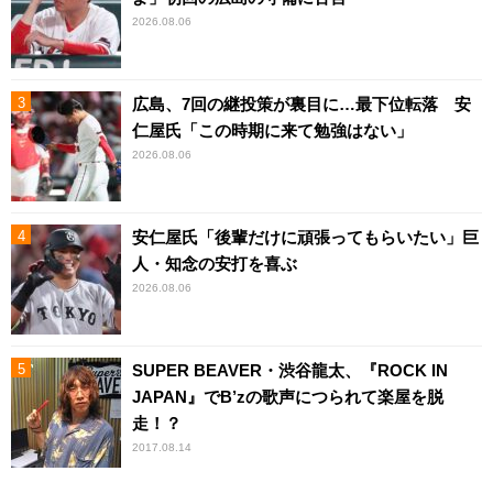
2026.08.06
広島、7回の継投策が裏目に…最下位転落 安
仁屋氏「この時期に来て勉強はない」
2026.08.06
安仁屋氏「後輩だけに頑張ってもらいたい」巨
人・知念の安打を喜ぶ
2026.08.06
SUPER BEAVER・渋谷龍太、『ROCK IN
JAPAN』でB’zの歌声につられて楽屋を脱
走！？
2017.08.14