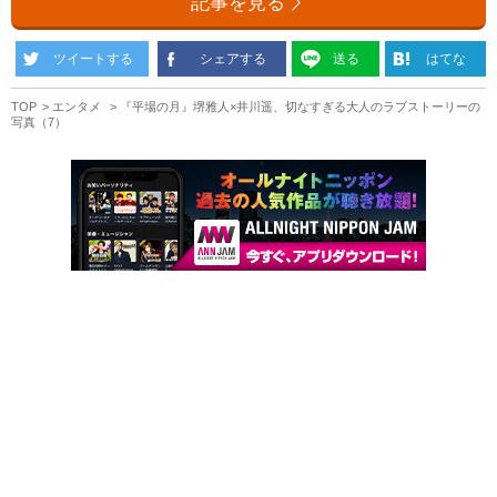
記事を見る
ツイートする
シェアする
送る
はてな
TOP
エンタメ
『平場の月』堺雅人×井川遥、切なすぎる大人のラブストーリーの
写真（7）