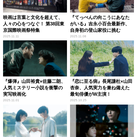
映画は言葉と文化を超えて、
『てっぺんの向こうにあなた
人々の心をつなぐ！ 第38回東
がいる』吉永小百合最新作、
京国際映画祭特集
自身初の登山家役に挑む
2025.11.11
2025.11.08
『爆弾』山田裕貴×佐藤二朗、
『恋に至る病』長尾謙杜×山田
人気ミステリー小説を衝撃の
杏奈、人気実力を兼ね備えた
実写映画化
最旬俳優がW主演！
2025.11.01
2025.10.25