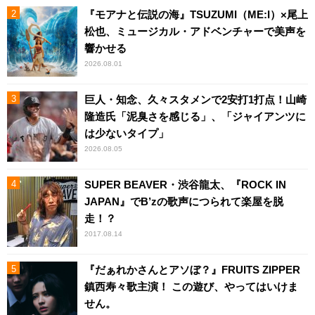
『モアナと伝説の海』TSUZUMI（ME:I）×尾上
松也、ミュージカル・アドベンチャーで美声を
響かせる
2026.08.01
巨人・知念、久々スタメンで2安打1打点！山崎
隆造氏「泥臭さを感じる」、「ジャイアンツに
は少ないタイプ」
2026.08.05
SUPER BEAVER・渋谷龍太、『ROCK IN
JAPAN』でB’zの歌声につられて楽屋を脱
走！？
2017.08.14
『だぁれかさんとアソぼ？』FRUITS ZIPPER
鎮西寿々歌主演！ この遊び、やってはいけま
せん。