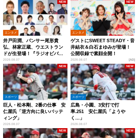
NEW
NEW
エンタメ
エンタメ
井戸田潤、パンサー尾形貴
ゲストにSWEET STEADY・音
弘、林家正蔵、ウエストラン
井結衣＆白石まゆみが登場！
ドが生登場！『ラジオビバリ
公開収録で素顔全開！
ー昼ズ』
2026.08.07
2026.08.07
AD
NEW
NEW
スポーツ
スポーツ
巨人・松本剛、2番の仕事 安
広島・小園、3安打で打
仁屋氏「逆方向に良いバッテ
率.251 安仁屋氏「ようや
ィング」
く…」
2026.08.07
2026.08.07
NEW
NEW