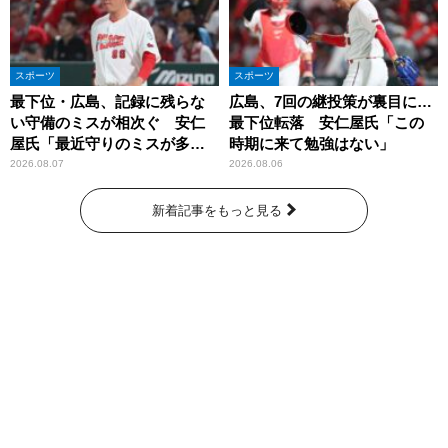
スポーツ
スポーツ
最下位・広島、記録に残らな
広島、7回の継投策が裏目に…
い守備のミスが相次ぐ 安仁
最下位転落 安仁屋氏「この
屋氏「最近守りのミスが多
時期に来て勉強はない」
い」
2026.08.07
2026.08.06
新着記事をもっと見る