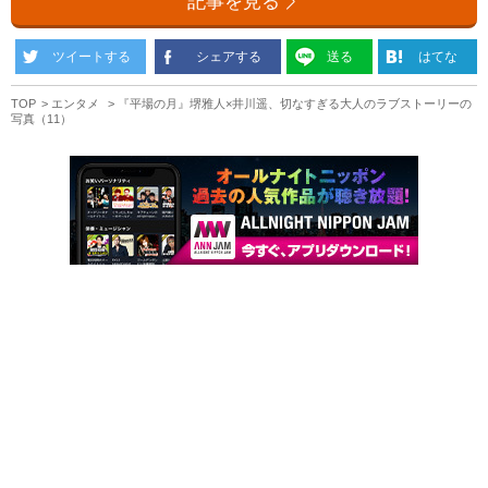
記事を見る
ツイートする
シェアする
送る
はてな
TOP
エンタメ
『平場の月』堺雅人×井川遥、切なすぎる大人のラブストーリーの
写真（11）