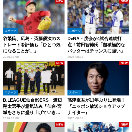
NEW
NEW
スポーツ
スポーツ
谷繁氏、広島・斉藤優汰のス
DeNA・度会が4試合連続打
トレートを評価も「ひとつ気
点！前田智徳氏「超積極的な
になることが…」
バッターはチャンスに強い」
2026.08.08
2026.08.08
NEW
NEW
スポーツ
スポーツ
B.LEAGUE仙台89ERS・渡辺
髙津臣吾が13年ぶりに登場！
翔太選手が意気込み「仙台‧宮
『ニッポン放送ショウアップ
城をさらに盛り上げていきた
ナイター』
いです」
2026.08.08
2026.08.08
NEW
NEW