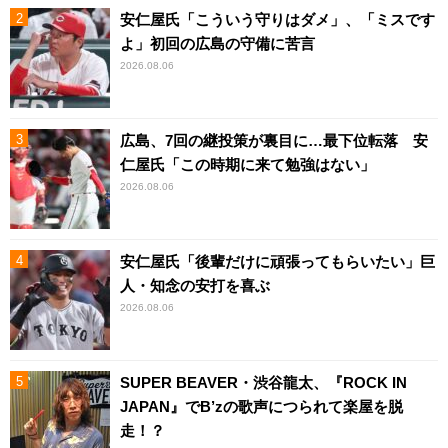
安仁屋氏「こういう守りはダメ」、「ミスです
よ」初回の広島の守備に苦言
2026.08.06
広島、7回の継投策が裏目に…最下位転落 安
仁屋氏「この時期に来て勉強はない」
2026.08.06
安仁屋氏「後輩だけに頑張ってもらいたい」巨
人・知念の安打を喜ぶ
2026.08.06
SUPER BEAVER・渋谷龍太、『ROCK IN
JAPAN』でB’zの歌声につられて楽屋を脱
走！？