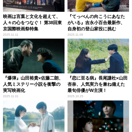
映画は言葉と文化を超えて、
『てっぺんの向こうにあなた
人々の心をつなぐ！ 第38回東
がいる』吉永小百合最新作、
京国際映画祭特集
自身初の登山家役に挑む
2025.11.11
2025.11.08
『爆弾』山田裕貴×佐藤二朗、
『恋に至る病』長尾謙杜×山田
人気ミステリー小説を衝撃の
杏奈、人気実力を兼ね備えた
実写映画化
最旬俳優がW主演！
2025.11.01
2025.10.25