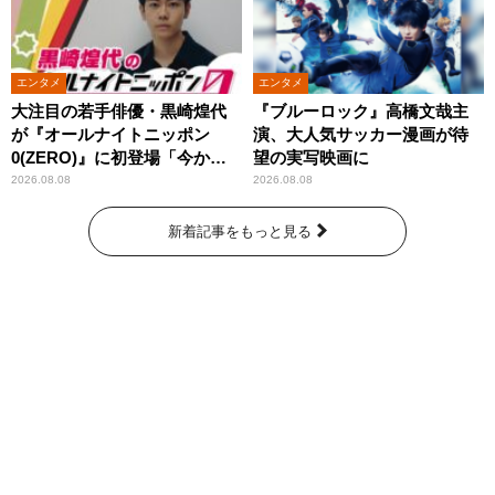
エンタメ
エンタメ
大注目の若手俳優・黒崎煌代
『ブルーロック』高橋文哉主
が『オールナイトニッポン
演、大人気サッカー漫画が待
0(ZERO)』に初登場「今から
望の実写映画に
とてもワクワクしておりま
2026.08.08
2026.08.08
す！」
新着記事をもっと見る