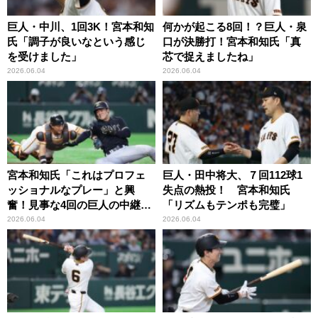
巨人・中川、1回3K！宮本和知
何かが起こる8回！？巨人・泉
氏「調子が良いなという感じ
口が決勝打！宮本和知氏「真
を受けました」
芯で捉えましたね」
2026.06.04
2026.06.04
宮本和知氏「これはプロフェ
巨人・田中将大、７回112球1
ッショナルなプレー」と興
失点の熱投！ 宮本和知氏
奮！見事な4回の巨人の中継プ
「リズムもテンポも完璧」
レー
2026.06.04
2026.06.04