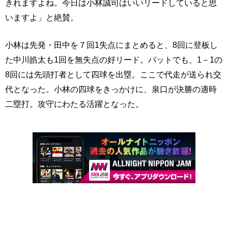
きれますよね。今日は小林誠司はいいリードしていると思
いますよ」と絶賛。
小林は先発・田中を７回1失点にまとめると、8回に登板し
た中川皓太も1回を無失点の好リード。バットでも、1－1の
8回には先頭打者として四球を出塁。ここで代走が送られ交
代となった。小林の四球をきっかけに、泉口が決勝の適時
二塁打。攻守にわたる活躍となった。