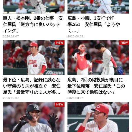
巨人・松本剛、2番の仕事 安
広島・小園、3安打で打
仁屋氏「逆方向に良いバッテ
率.251 安仁屋氏「ようや
ィング」
く…」
2026.08.07
2026.08.07
NEW
NEW
最下位・広島、記録に残らな
広島、7回の継投策が裏目に…
い守備のミスが相次ぐ 安仁
最下位転落 安仁屋氏「この
屋氏「最近守りのミスが多
時期に来て勉強はない」
い」
2026.08.07
2026.08.06
NEW