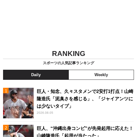
RANKING
スポーツの人気記事ランキング
Daily
Weekly
巨人・知念、久々スタメンで2安打1打点！山崎
隆造氏「泥臭さを感じる」、「ジャイアンツに
は少ないタイプ」
2026.08.05
巨人、“沖縄出身コンビ”が先発起用に応えた！
山崎隆造氏「起用が当たった」