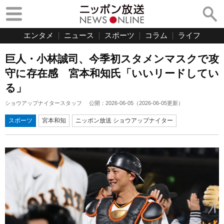
エンタメ
ニュース
スポーツ
コラム
ライフ
巨人・小林誠司、今季初スタメンマスクで攻
守に存在感 宮本和知氏「いいリードしてい
る」
ショウアップナイタースタッフ
公開：
2026-06-05
（
2026-06-05
更新）
スポーツ
宮本和知
ニッポン放送 ショウアップナイター