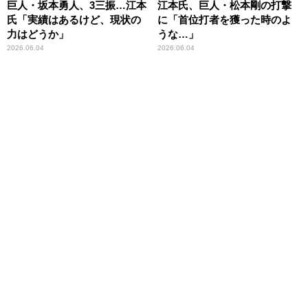
巨人・坂本勇人、3三振…江本
江本氏、巨人・松本剛の打撃
氏「実績はあるけど、現状の
に「首位打者を獲った時のよ
力はどうか」
うな…」
2026.06.04
2026.06.04