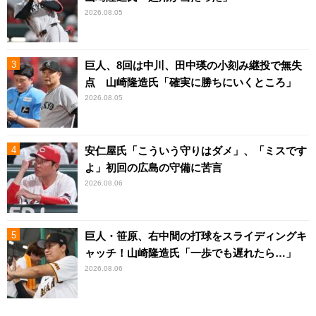
2026.08.05
巨人、8回は中川、田中瑛の小刻み継投で無失
点 山崎隆造氏「確実に勝ちにいくところ」
2026.08.05
安仁屋氏「こういう守りはダメ」、「ミスです
よ」初回の広島の守備に苦言
2026.08.06
巨人・笹原、右中間の打球をスライディングキ
ャッチ！山崎隆造氏「一歩でも遅れたら…」
2026.08.06