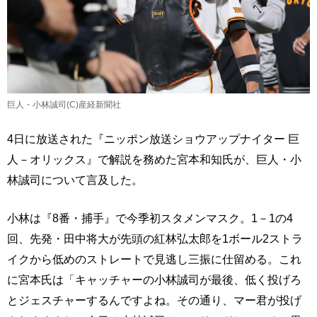
巨人・小林誠司(C)産経新聞社
4日に放送された『ニッポン放送ショウアップナイター 巨
人－オリックス』で解説を務めた宮本和知氏が、巨人・小
林誠司について言及した。
小林は『8番・捕手』で今季初スタメンマスク。1－1の4
回、先発・田中将大が先頭の紅林弘太郎を1ボール2ストラ
イクから低めのストレートで見逃し三振に仕留める。これ
に宮本氏は「キャッチャーの小林誠司が最後、低く投げろ
とジェスチャーするんですよね。その通り、マー君が投げ