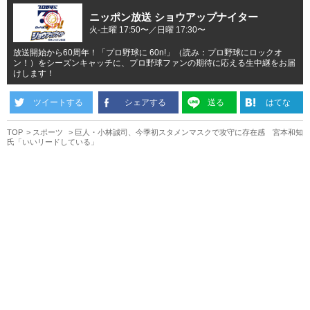
ニッポン放送 ショウアップナイター
火-土曜 17:50〜／日曜 17:30〜
放送開始から60周年！「プロ野球に 60n!」（読み：プロ野球にロックオ
ン！）をシーズンキャッチに、プロ野球ファンの期待に応える生中継をお届
けします！
ツイートする
シェアする
送る
はてな
TOP
スポーツ
巨人・小林誠司、今季初スタメンマスクで攻守に存在感 宮本和知
氏「いいリードしている」