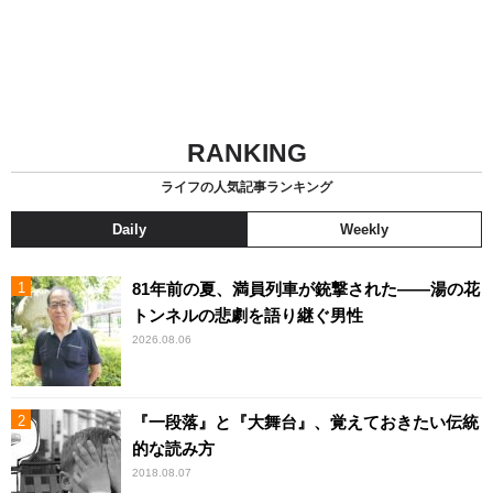
RANKING
ライフの人気記事ランキング
Daily
Weekly
81年前の夏、満員列車が銃撃された――湯の花
トンネルの悲劇を語り継ぐ男性
2026.08.06
『一段落』と『大舞台』、覚えておきたい伝統
的な読み方
2018.08.07