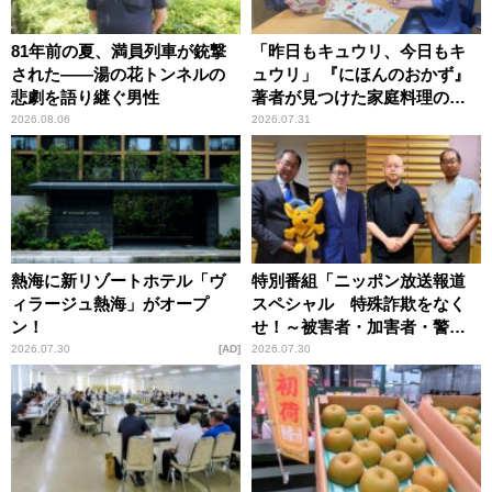
81年前の夏、満員列車が銃撃
「昨日もキュウリ、今日もキ
された――湯の花トンネルの
ュウリ」 『にほんのおかず』
悲劇を語り継ぐ男性
著者が見つけた家庭料理の知
恵
2026.08.06
2026.07.31
熱海に新リゾートホテル「ヴ
特別番組「ニッポン放送報道
ィラージュ熱海」がオープ
スペシャル 特殊詐欺をなく
ン！
せ！～被害者・加害者・警視
庁が語るトクリュウの実態
2026.07.30
AD
2026.07.30
～」放送