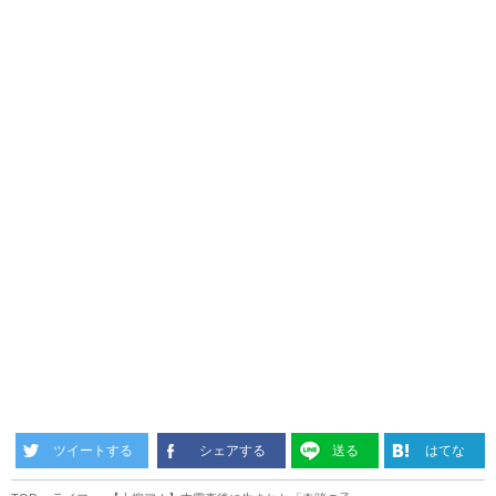
ツイートする
シェアする
送る
はてな