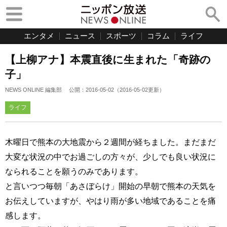
エンタメ
ニュース
スポーツ
コラム
ライフ
【上柳アナ】本震直後に生まれた「奇跡の
子」
NEWS ONLINE 編集部
公開：
2016-05-02
（
2016-05-02
更新）
ライフ
木曜日で熊本の大地震から２週間が経ちました。まだまだ
大変な状況の中でお過ごしの方々が、少しでも良い状況に
なられることを願うのみであります。
と言いつつ毎朝「あさぼらけ」開始の早朝で熊本の天気を
お伝えしていますが、やはり雨が多い地域であることを痛
感します。