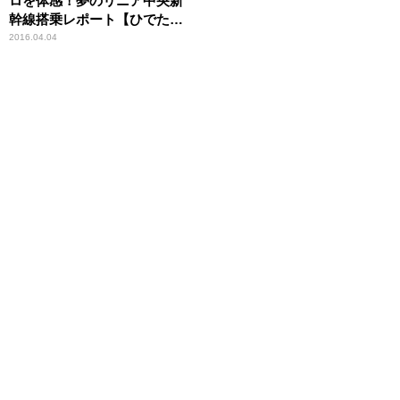
ロを体感！夢のリニア中央新
幹線搭乗レポート【ひでたけ
のやじうま好奇心】
2016.04.04