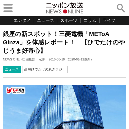
エンタメ
ニュース
スポーツ
コラム
ライフ
銀座の新スポット！三菱電機「METoA
Ginza」を体感レポート！ 【ひでたけのや
じうま好奇心】
NEWS ONLINE 編集部
公開：
2016-05-19
（
2020-01-12
更新）
ニュース
高嶋ひでたけのあさラジ！