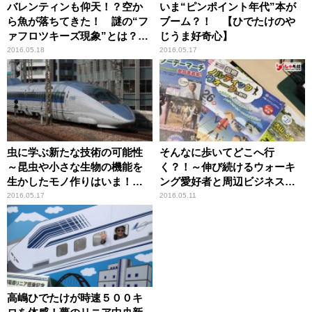
バレンティンも仰天！？空か
いま“ピンポイント年代”本が
ら魚が落ちてきた！ 謎の“フ
ブーム？！ 【ひでたけのや
ァフロツキーズ現象”とは？
じうま好奇心】
【ひでたけのやじうま好奇
2016.05.18
2016.05.17
心】
虫に学ぶ新たな技術の可能性
そんなに歩いてどこへ行
～昆虫や小さな生物の機能を
く？！～伸び続けるウォーキ
生かしたモノ作りはいま！
ング愛好者と周辺ビジネスの
【ひでたけのやじうま好奇
皮算用とは？！ 【ひでたけ
2016.05.17
2016.05.11
心】
のやじうま好奇心】
高嶋ひでたけが時速５００キ