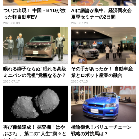
ついに出現！ 中国・BYDが放
AIに議論が集中、経済同友会
った軽自動車EV
夏季セミナーの2日間
2026.08.03
2026.07.23
眠れる獅子ならぬ“眠れる高級
その手があったか！ 自動車産
ミニバンの元祖”覚醒なるか？
業とロボット産業の融合
2026.07.17
2026.07.15
再び偉業達成！ 探査機「はや
極論御免！バリューチェーン
ぶさ2」、第二の“人生”粛々と
戦略の対抗馬は？