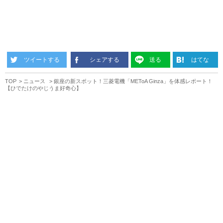
ツイートする
シェアする
送る
はてな
TOP
ニュース
銀座の新スポット！三菱電機「METoA Ginza」を体感レポート！
【ひでたけのやじうま好奇心】