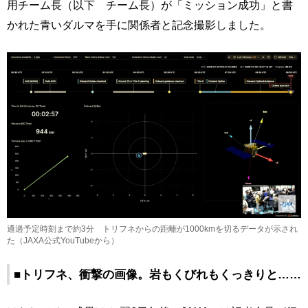
用チーム長（以下 チーム長）が「ミッション成功」と書
かれた青いダルマを手に関係者と記念撮影しました。
通過予定時刻まで約3分 トリフネからの距離が1000kmを切るデータが示され
た（JAXA公式YouTubeから）
■トリフネ、衝撃の画像。岩もくびれもくっきりと……