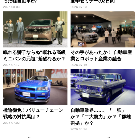
った軽自動車EV
夏季セミナーの2日間
2026.08.03
2026.07.23
眠れる獅子ならぬ“眠れる高級
その手があったか！ 自動車産
ミニバンの元祖”覚醒なるか？
業とロボット産業の融合
2026.07.17
2026.07.15
極論御免！バリューチェーン
自動車業界……、「一強」
戦略の対抗馬は？
か？「二大勢力」か？「群雄
割拠」か？
2026.07.02
2026.06.26