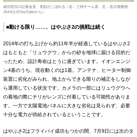
成功翌日の記者会見 笑顔がこぼれる（右：三枡チーム長 左：吉川准教授
JAXA公式YouTubeから）
■動ける限り……、はやぶさ2の挑戦は続く
2014年の打ち上げから約11年半が経過しているはやぶさ2
はもともと「リュウグウ」からの砂を地球に届ける目的だ
ったため、設計寿命はとうに過ぎています。イオンエンジ
ン4基のうち、現在動くのは1基。アンテナ、ヒーター制御
装置に劣化がみられ、地上からできる限りの補正をしなが
ら運用している状況です。カメラの一部にはリュウグウへ
の着地の際にチリがレンズに付着している可能性がありま
す。一方で太陽電池パネルに大きな劣化は見られず、必要
十分な電力が供給されているということです。
はやぶさ2はフライバイ成功もつかの間、7月9日には次のタ