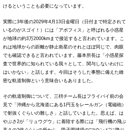
けるということも必要になっています。
実際に3年後の2029年4月13日金曜日（日付まで特定されて
いるのがスゴイ！）には「アポフィス」と呼ばれる小惑星
が地球の約3万2000kmまで接近すると言われています。こ
れは地球からの距離が静止衛星のそれとほぼ同じで、肉眼
でも確認できると言われています。藤本所長は「小惑星探
査で世界的に知られている我々として、関与しないわけに
はいかない」と話します。今回はそうした事態に備えた緻
密な軌道制御という意味合いもありました。
その軌道制御について、三枡チーム長はフライバイ前の会
見で「沖縄から北海道にある1円玉をレールガン（電磁砲）
で射抜くぐらいの難しさ」と話していました。思えば、は
やぶさ2が「リュウグウ」に着陸する際には「飛行機の飛ぶ
高さの2倍ぐらいの所から、甲子園球場の“マウンド”に降り