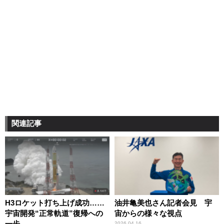
関連記事
H3ロケット打ち上げ成功……
油井亀美也さん記者会見 宇
宇宙開発“正常軌道”復帰への
宙からの様々な視点
一歩
2026.04.16