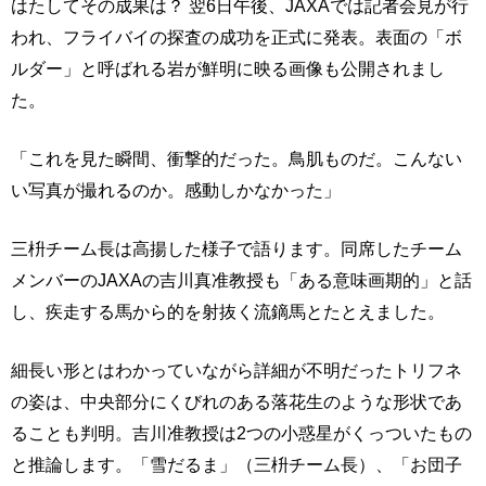
はたしてその成果は？ 翌6日午後、JAXAでは記者会見が行
われ、フライバイの探査の成功を正式に発表。表面の「ボ
ルダー」と呼ばれる岩が鮮明に映る画像も公開されまし
た。
「これを見た瞬間、衝撃的だった。鳥肌ものだ。こんない
い写真が撮れるのか。感動しかなかった」
三枡チーム長は高揚した様子で語ります。同席したチーム
メンバーのJAXAの吉川真准教授も「ある意味画期的」と話
し、疾走する馬から的を射抜く流鏑馬とたとえました。
細長い形とはわかっていながら詳細が不明だったトリフネ
の姿は、中央部分にくびれのある落花生のような形状であ
ることも判明。吉川准教授は2つの小惑星がくっついたもの
と推論します。「雪だるま」（三枡チーム長）、「お団子