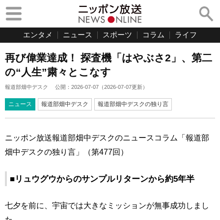
エンタメ
ニュース
スポーツ
コラム
ライフ
再び偉業達成！ 探査機「はやぶさ2」、第二
の“人生”粛々とこなす
報道部畑中デスク
公開：
2026-07-07
（
2026-07-07
更新）
ニュース
報道部畑中デスク
報道部畑中デスクの独り言
ニッポン放送報道部畑中デスクのニュースコラム「報道部
畑中デスクの独り言」（第477回）
■リュウグウからのサンプルリターンから約5年半
七夕を前に、宇宙では大きなミッションが無事成功しまし
た。