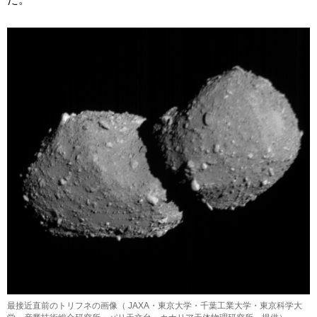
最接近直前のトリフネの画像（ JAXA・東京大学・千葉工業大学・東京科学大