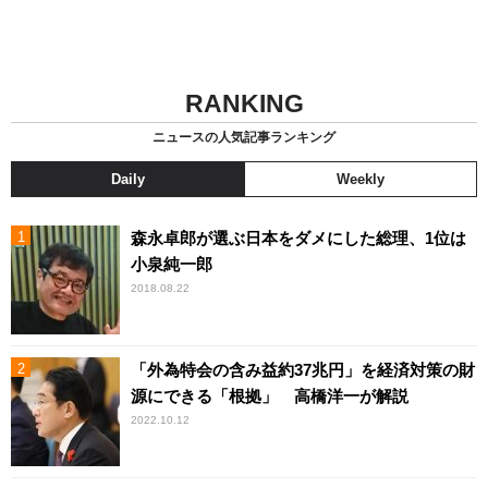
RANKING
ニュースの人気記事ランキング
Daily
Weekly
森永卓郎が選ぶ日本をダメにした総理、1位は
小泉純一郎
2018.08.22
「外為特会の含み益約37兆円」を経済対策の財
源にできる「根拠」 高橋洋一が解説
2022.10.12