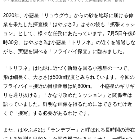
学・産業技術総合研究所・パリ天文台・カナリア天体物理研究所 提供）
2020年、小惑星「リュウグウ」からの砂を地球に届ける偉
業を果たした探査機「はやぶさ2」はその後も「拡張ミッシ
ョン」として、様々な任務にあたっています。7月5日午後6
時30分、はやぶさ2は小惑星「トリフネ」の近くを通過しな
がら、実態を調べる「フライバイ探査」に臨みました。
「トリフネ」は地球に近づく軌道を回る小惑星の一つで、
形は細長く、大きさは500m程度とみられています。今回の
フライバイ＝接近の目標距離は約800m。「小惑星のギリギ
リを通り抜ける」「かなり攻めたミッション」と関係者は
語っていました。鮮明な画像を得るためにはできるだけ近
くで「接写」する必要があるわけです。
また、はやぶさ2は「ランデブー」と呼ばれる長時間の滞在
による観測を目的とした探査機ではありません。一瞬かつ