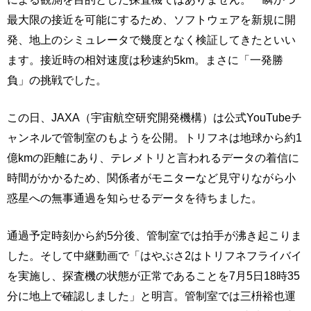
最大限の接近を可能にするため、ソフトウェアを新規に開
発、地上のシミュレータで幾度となく検証してきたといい
ます。接近時の相対速度は秒速約5km。まさに「一発勝
負」の挑戦でした。
この日、JAXA（宇宙航空研究開発機構）は公式YouTubeチ
ャンネルで管制室のもようを公開。トリフネは地球から約1
億kmの距離にあり、テレメトリと言われるデータの着信に
時間がかかるため、関係者がモニターなど見守りながら小
惑星への無事通過を知らせるデータを待ちました。
通過予定時刻から約5分後、管制室では拍手が沸き起こりま
した。そして中継動画で「はやぶさ2はトリフネフライバイ
を実施し、探査機の状態が正常であることを7月5日18時35
分に地上で確認しました」と明言。管制室では三枡裕也運