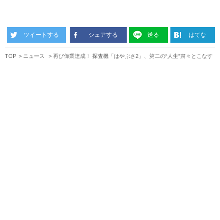
ツイートする
シェアする
送る
はてな
TOP
ニュース
再び偉業達成！ 探査機「はやぶさ2」、第二の“人生”粛々とこなす