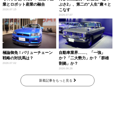
業とロボット産業の融合
ぶさ2」、第二の“人生”粛々と
こなす
2026.07.15
2026.07.07
極論御免！バリューチェーン
自動車業界……、「一強」
戦略の対抗馬は？
か？「二大勢力」か？「群雄
割拠」か？
2026.07.02
2026.06.26
新着記事をもっと見る