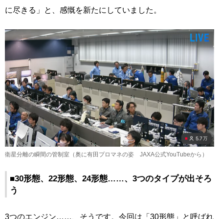
に尽きる」と、感慨を新たにしていました。
衛星分離の瞬間の管制室（奥に有田プロマネの姿 JAXA公式YouTubeから）
■30形態、22形態、24形態……、3つのタイプが出そろ
う
3つのエンジン……、そうです。今回は「30形態」と呼ばれ