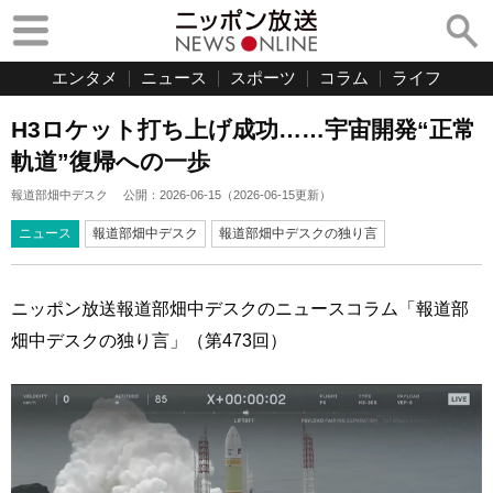
エンタメ
ニュース
スポーツ
コラム
ライフ
H3ロケット打ち上げ成功……宇宙開発“正常
軌道”復帰への一歩
報道部畑中デスク
公開：
2026-06-15
（
2026-06-15
更新）
ニュース
報道部畑中デスク
報道部畑中デスクの独り言
ニッポン放送報道部畑中デスクのニュースコラム「報道部
畑中デスクの独り言」（第473回）