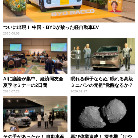
ついに出現！ 中国・BYDが放った軽自動車EV
2026.08.03
AIに議論が集中、経済同友会
眠れる獅子ならぬ“眠れる高級
夏季セミナーの2日間
ミニバンの元祖”覚醒なるか？
2026.07.23
2026.07.17
その手があったか！ 自動車産
再び偉業達成！ 探査機「はや