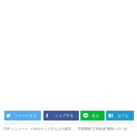
ツイートする
シェアする
送る
はてな
TOP
ニュース
H3ロケット打ち上げ成功……宇宙開発“正常軌道”復帰への一歩