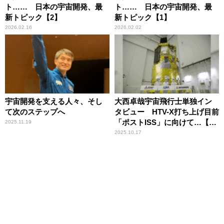
ト…… 日本の宇宙開発、最
ト…… 日本の宇宙開発、最
新トピック【2】
新トピック【1】
2026.02.16
2026.02.02
宇宙開発を支える人々、そし
大西卓哉宇宙飛行士単独イン
て次のステップへ
タビュー HTV-X打ち上げ目前
「ポストISS」に向けて…【後
2025.11.19
編】
2025.10.17