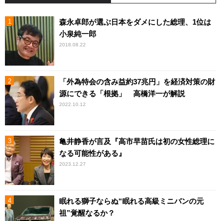
森永卓郎が選ぶ日本をダメにした総理、1位は
小泉純一郎
2018.08.22
「外為特会の含み益約37兆円」を経済対策の財
源にできる「根拠」 高橋洋一が解説
2022.10.12
亀井静香が言及『高市早苗氏は初の女性総理に
なる可能性がある』
2023.12.27
眠れる獅子ならぬ“眠れる高級ミニバンの元
祖”覚醒なるか？