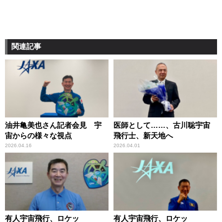
関連記事
油井亀美也さん記者会見 宇
医師として……、古川聡宇宙
宙からの様々な視点
飛行士、新天地へ
2026.04.16
2026.04.01
有人宇宙飛行、ロケッ
有人宇宙飛行、ロケッ