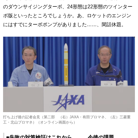
のダウンサイジングターボ、24形態は22形態のツインター
ボ版といったところでしょうか。あ、ロケットのエンジン
にはすでにターボポンプがありました……、閑話休題。
打ち上げ後の記者会見（第二部 （右）JAXA・有田プロマネ、（左）三菱重
工・北山プロマネ）（オンライン画面から）
■失敗の対策検証はこれから……、今後の課題