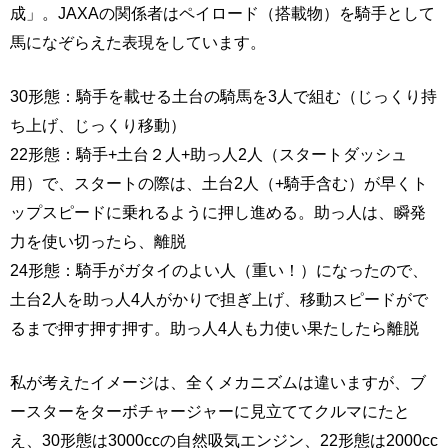
成」。JAXAの関係者はペイロード（搭載物）を騎手として
馬になぞらえた表現をしています。
30形態：騎手を載せる土台の騎馬を3人で組む（じっくり持
ち上げ、じっくり移動）
22形態：騎手+土台２人+助っ人2人（スタートダッシュ
用）で、スタートの際は、土台2人（+騎手含む）が早くト
ップスピードに乗れるように押し進める。助っ人は、瞬発
力を使い切ったら、離脱
24形態：騎手がガタイのよい人（重い！）になったので、
土台2人を助っ人4人がかりで担ぎ上げ、移動スピードがで
るまで押す押す押す。助っ人4人も力使い果たしたら離脱
私が考えたイメージは、全くメカニズムは違いますが、ブ
ースターをターボチャージャーに見立ててクルマにたと
え、30形態は3000ccの自然吸気エンジン、22形態は2000cc