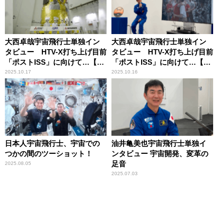
大西卓哉宇宙飛行士単独イン
大西卓哉宇宙飛行士単独イン
タビュー HTV-X打ち上げ目前
タビュー HTV-X打ち上げ目前
「ポストISS」に向けて…【後
「ポストISS」に向けて…【前
編】
編】
2025.10.17
2025.10.16
日本人宇宙飛行士、宇宙での
油井亀美也宇宙飛行士単独イ
つかの間のツーショット！
ンタビュー 宇宙開発、変革の
足音
2025.08.05
2025.07.03