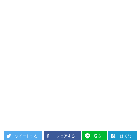
ツイートする
シェアする
送る
はてな