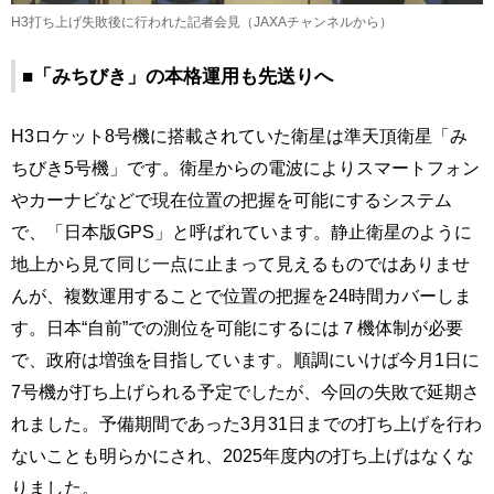
H3打ち上げ失敗後に行われた記者会見（JAXAチャンネルから）
■「みちびき」の本格運用も先送りへ
H3ロケット8号機に搭載されていた衛星は準天頂衛星「み
ちびき5号機」です。衛星からの電波によりスマートフォン
やカーナビなどで現在位置の把握を可能にするシステム
で、「日本版GPS」と呼ばれています。静止衛星のように
地上から見て同じ一点に止まって見えるものではありませ
んが、複数運用することで位置の把握を24時間カバーしま
す。日本“自前”での測位を可能にするには７機体制が必要
で、政府は増強を目指しています。順調にいけば今月1日に
7号機が打ち上げられる予定でしたが、今回の失敗で延期さ
れました。予備期間であった3月31日までの打ち上げを行わ
ないことも明らかにされ、2025年度内の打ち上げはなくな
りました。