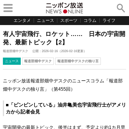
エンタメ
ニュース
スポーツ
コラム
ライフ
有人宇宙飛行、ロケット…… 日本の宇宙開
発、最新トピック【2】
報道部畑中デスク
公開：
2026-02-16
（
2026-02-16
更新）
ニュース
報道部畑中デスク
報道部畑中デスクの独り言
ニッポン放送報道部畑中デスクのニュースコラム「報道部
畑中デスクの独り言」（第455回）
■「ピンピンしている」油井亀美也宇宙飛行士がアメリ
カから記者会見
宇宙開発の最新トピック、後半はまず、予定より約1カ月早