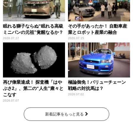
眠れる獅子ならぬ“眠れる高級
その手があったか！ 自動車産
ミニバンの元祖”覚醒なるか？
業とロボット産業の融合
2026.07.17
2026.07.15
再び偉業達成！ 探査機「はや
極論御免！バリューチェーン
ぶさ2」、第二の“人生”粛々と
戦略の対抗馬は？
こなす
2026.07.02
2026.07.07
新着記事をもっと見る