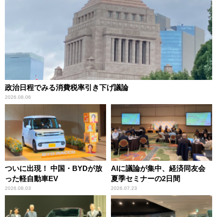
政治日程でみる消費税率引き下げ議論
2026.08.06
ついに出現！ 中国・BYDが放
AIに議論が集中、経済同友会
った軽自動車EV
夏季セミナーの2日間
2026.08.03
2026.07.23