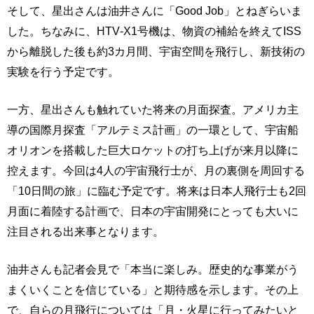
そして、星出さんは油井さんに「Good Job」とねぎらいま
した。ちなみに、HTV‐X1号機は、物資の補給を終えてISS
から離脱した後も約3カ月間、宇宙空間を飛行し、新技術の
実験を行う予定です。
一方、星出さんも触れていた将来の月面探査。アメリカ主
導の国際月探査「アルテミス計画」の一環として、宇宙船
オリオンを搭載した巨大ロケットの打ち上げが来月以降に
控えます。今回は4人の宇宙飛行士が、月の裏側を周回する
「10日間の旅」に臨む予定です。将来は日本人飛行士も2回
月面に着陸する計画で、日本の宇宙開発にとっても大いに
注目される出来事となります。
油井さんも記者会見で「本当に楽しみ。歴史的な事業がう
まくいくことを信じている」と期待感を示します。その上
で、自らの月飛行については「月・火星に行ってみたいと