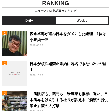
RANKING
ニュースの人気記事ランキング
Daily
Weekly
森永卓郎が選ぶ日本をダメにした総理、1位は
小泉純一郎
2018.08.22
日本が核兵器禁止条約に署名できない2つの理
由
2020.10.27
「酒販店も、蔵元も、米農家も限界に近い」日
本酒界をけん引する社長が訴える『酒類の提供
禁止』策の大打撃