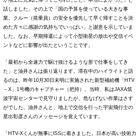
話しました。その上で「国の予算を使っている大きな事
業。クルー（搭乗員）の安全を優先して早く帰すことを決
めた方々に感謝の気持ちでいっぱい」と謝意を示していま
した。なお、早期帰還によって小型衛星の放出や交信イベ
ントなどに影響が出たということです。
「最初から全速力で駆け抜けるような形で仕事をしてき
た」と油井さんは振り返ります。滞在中のハイライトと語
るのは、昨年10月30日未明に実施された新型補給機「HTV
－X」1号機のキャプチャー（把持）。当時、私はJAXA筑
波宇宙センターで見守りましたが、危なげない作業はさす
がでした。油井さんと、地上で交信を行った宇宙飛行士の
星出彰彦さんのメッセージを覚えています。
「HTV-Xくんが無事にISSに着きました。日本が高い技術力