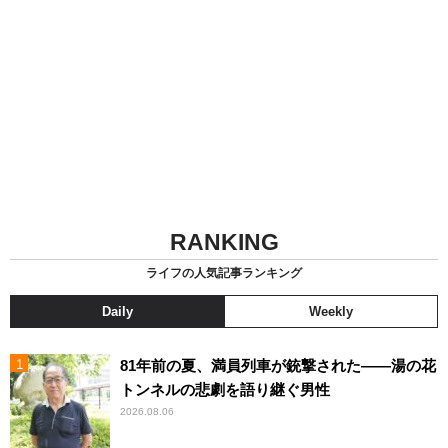
RANKING
ライフの人気記事ランキング
Daily
Weekly
81年前の夏、満員列車が銃撃された――湯の花
トンネルの悲劇を語り継ぐ男性
2026.08.06