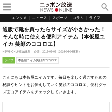
エンタメ
ニュース
スポーツ
コラム
ライフ
通販で靴を買ったらサイズが小さかった！
そんな時に使える便利アイテム【本仮屋ユ
イカ 笑顔のココロエ】
NEWS ONLINE 編集部
公開：
2016-06-06
（
2016-06-06
更新）
ライフ
本仮屋ユイカ笑顔のココロエ
こんにちは本仮屋ユイカです。毎日を楽しく過ごすための
秘訣やヒントをお伝えしていく笑顔のココロエ、便利グッ
ズ面白アイテムをチェックしていきます。