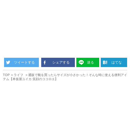
ツイートする
シェアする
送る
はてな
TOP
ライフ
通販で靴を買ったらサイズが小さかった！そんな時に使える便利アイ
テム【本仮屋ユイカ 笑顔のココロエ】