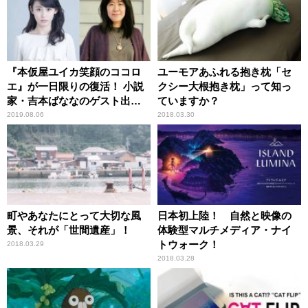
『本仮屋ユイカ笑顔のココロ
ユーモアあふれる抱き枕「セ
エ』が一日限りの復活！ 小説
クシー大根抱き枕」って知っ
家・吉本ばななのゲスト出演
ていますか？
が決定！
2019.08.06
2018.03.30
町やあなたにとって大切な風
日本初上陸！ 自然と映像の
景、それが「世間遺産」！
体験型マルチメディア・ナイ
トウォーク！
2018.03.29
2018.03.28