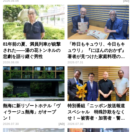
2026.08.06
AD
81年前の夏、満員列車が銃撃
「昨日もキュウリ、今日もキ
された――湯の花トンネルの
ュウリ」 『にほんのおかず』
悲劇を語り継ぐ男性
著者が見つけた家庭料理の知
恵
2026.08.06
2026.07.31
熱海に新リゾートホテル「ヴ
特別番組「ニッポン放送報道
ィラージュ熱海」がオープ
スペシャル 特殊詐欺をなく
ン！
せ！～被害者・加害者・警視
庁が語るトクリュウの実態
2026.07.30
AD
2026.07.30
～」放送