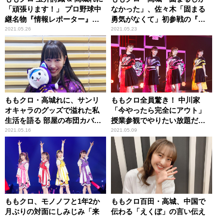
「頑張ります！」 プロ野球中
なかった」、佐々木「固まる
継名物『情報レポーター』初
勇気がなくて」初参戦の『逃
挑戦
走中』を振り返る
2021.05.26
2021.05.23
ももクロ・高城れに、サンリ
ももクロ全員驚き！ 中川家
オキャラのグッズで溢れた私
「今やったら完全にアウト」
生活を語る 部屋の布団カバー
授業参観でやりたい放題だっ
も枕カバーも……
た父親の強烈エピソード
2021.05.16
2021.05.09
ももクロ、モノノフと1年2か
ももクロ百田・高城、中国で
月ぶりの対面にしみじみ「来
伝わる「えくぼ」の言い伝え