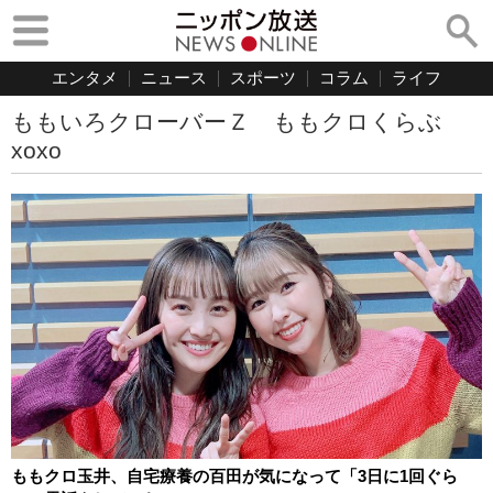
エンタメ
ニュース
スポーツ
コラム
ライフ
ももいろクローバーＺ ももクロくらぶ
xoxo
ももクロ玉井、自宅療養の百田が気になって「3日に1回ぐら