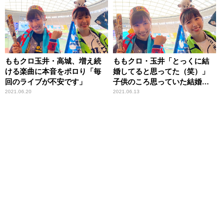
ももクロ玉井・高城、増え続
ももクロ・玉井「とっくに結
ける楽曲に本音をポロり「毎
婚してると思ってた（笑）」
回のライブが不安です」
子供のころ思っていた結婚年
齢は“24歳”
2021.06.20
2021.06.13