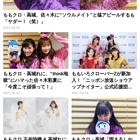
ももクロ・高城、佐々木に“ソウルメイト”と猛アピールするも
「ヤダー！（笑）」
2021.06.06
ももクロ・高城れに、“think地
ももいろクローバーZが新加
獄”にハマった佐々木彩夏に
入！「ニッポン放送ショウア
「今度こそ頑張って！」
ップナイター」公式応援団
『チーム・ショウアップ』
2021.05.30
2021.05.29
ももクロ 玉井詩織 & 高城れに
ももクロ・高城「固まるしか