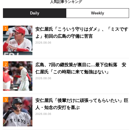
人気記事ランキング
Daily
Weekly
安仁屋氏「こういう守りはダメ」、「ミスです
よ」初回の広島の守備に苦言
2026.08.06
広島、7回の継投策が裏目に…最下位転落 安
仁屋氏「この時期に来て勉強はない」
2026.08.06
安仁屋氏「後輩だけに頑張ってもらいたい」巨
人・知念の安打を喜ぶ
2026.08.06