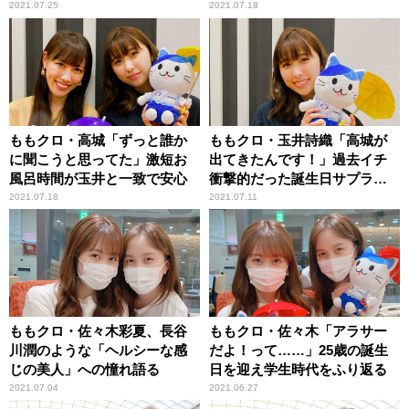
定！
2021.07.25
2021.07.18
ももクロ・高城「ずっと誰か
ももクロ・玉井詩織「高城が
に聞こうと思ってた」激短お
出てきたんです！」過去イチ
風呂時間が玉井と一致で安心
衝撃的だった誕生日サプライ
ズを振り返る
2021.07.18
2021.07.11
ももクロ・佐々木彩夏、長谷
ももクロ・佐々木「アラサー
川潤のような「ヘルシーな感
だよ！って……」25歳の誕生
じの美人」への憧れ語る
日を迎え学生時代をふり返る
2021.07.04
2021.06.27