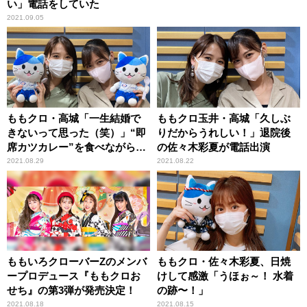
い」電話をしていた
2021.09.05
ももクロ・高城「一生結婚で
ももクロ玉井・高城「久しぶ
きないって思った（笑）」“即
りだからうれしい！」退院後
席カツカレー”を食べながら反
の佐々木彩夏が電話出演
省
2021.08.29
2021.08.22
ももいろクローバーZのメンバ
ももクロ・佐々木彩夏、日焼
ープロデュース『ももクロお
けして感激「うほぉ～！ 水着
せち』の第3弾が発売決定！
の跡〜！」
2021.08.18
2021.08.15