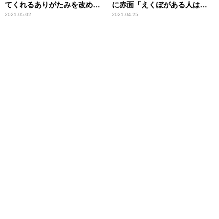
てくれるありがたみを改めて
に赤面「えくぼがある人は忘
感じました」
れられない人がいて……」
2021.05.02
2021.04.25