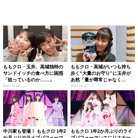
ももクロ・玉井、高城独特の
ももクロ・高城がいつも持ち
サンドイッチの食べ方に困惑
歩く“大量のお守り”に玉井が
「狙っているのか……」
あ然「量が尋常じゃなく
て……」
2021.04.18
2021.04.11
中川家も登場！ ももクロ 1年2
ももクロ 1年2か月ぶりのライ
か月ぶりのライブパフォーマ
ブパフォーマンスにリスナー