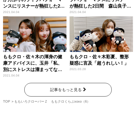
ンスにリスナーが熱狂した2日
が熱狂した2日間 森山良子も
間 2日目＜表＞レポート！
登場の1日目＜裏＞レポート！
2021.04.04
2021.04.04
ももクロ・佐々木の渾身の健
ももクロ・佐々木彩夏、整形
康アドバイスに、玉井「私、
疑惑に言及「超うれしい！」
別にストレスは溜まってない
2021.03.28
ですよ？（笑）」
2021.04.04
記事をもっと見る
TOP
ももいろクローバーＺ ももクロくらぶxoxo（6）