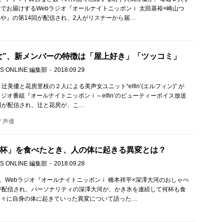
でお届けするWebラジオ『オールナイトニッポンｉ 太田基裕×崎山つ
や』の第14回が配信され、2人がリスナーから届…
女”、新メンバーの特徴は「屋上好き」「ツッコミ」
S ONLINE 編集部
2018.09.29
辻美優と花房里枝の２人による美声女ユニット“elfin’(エルフィン)” が
ラジオ番組『オールナイトニッポンｉ～elfin’のビューティーボイス放送
回が配信され、辻と花房が、こ…
声優
0杯」を食べたとき、人の体に起きる異変とは？
S ONLINE 編集部
2018.09.28
）、Webラジオ『オールナイトニッポンｉ 橋本祥平×深澤大河のおしゃべ
が配信され、パーソナリティの深澤大河が、かき氷を連続して何杯も食
徐々に自身の体に起きていった異変について語った…