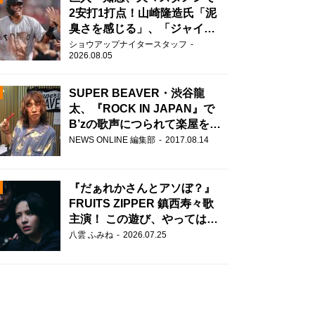
2安打1打点！山崎隆造氏「泥
臭さを感じる」、「ジャイア
ンツには少ないタイプ」
ショウアップナイタースタッフ
2026.08.05
SUPER BEAVER・渋谷龍
太、『ROCK IN JAPAN』で
B’zの歌声につられて楽屋を脱
走！？
N
NEWS ONLINE 編集部
2017.08.14
AD
『だぁれかさんとアソぼ？』
FRUITS ZIPPER 鎮西寿々歌
主演！ この遊び、やってはい
けません。
八雲 ふみね
2026.07.25
2