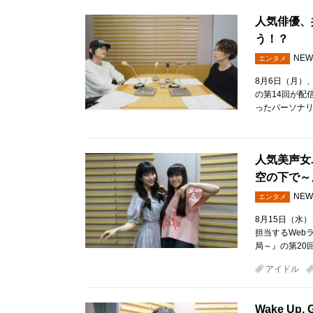
人気俳優、
う！？
NEW
エンタメ
8月6日（月）
の第14回が配
ったパーソナ
人気美声女ユ
空の下で～
NEW
エンタメ
8月15日（水）
担当するWeb
局～』の第20
アイドル
Wake U