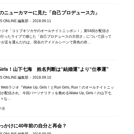
のニューカマーに見た「自己プロデュース力」
S ONLINE 編集部
2018.09.11
bラジオ「コトブキツカサのオールナイトニッポンｉ」第54回が配信さ
に行ったライブで感じた「自己プロデュースの大切さ」について語って
キが足を運んだのは、現在のアイドルシーンで異色の存…
p, Girls！山下七海 姓名判断は“結婚運”より“仕事運”
S ONLINE 編集部
2018.09.10
ebラジオ『Wake Up, Girls！とRun Girls, Run！のオールナイトニッ
が配信され、今回パーソナリティを務めるWake Up, Girls！の山下七
様々な…
声優
っかけに40年前の自分と再会？