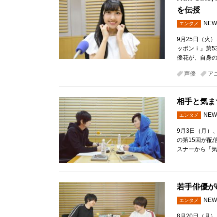
を伝授
NEW
エンタメ
9月25日（火）、
ッポンｉ』第53
優花が、自身
声優
ア
相手と気ま
NEW
エンタメ
9月3日（月）
の第15回が配
スナーから「
若手俳優が
NEW
エンタメ
8月20日（月