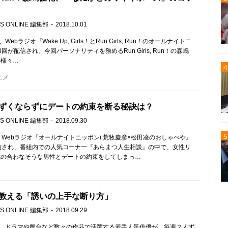
S ONLINE 編集部
2018.10.01
Webラジオ『Wake Up, Girls！とRun Girls, Run！のオールナイトニ
回が配信され、今回パーソナリティを務めるRun Girls, Run！の森嶋
の様々…
ニメ
ずくならずにデートの約束を断る秘訣は？
S ONLINE 編集部
2018.09.30
、Webラジオ『オールナイトニッポンi 荒牧慶彦×松田凌のおしゃべや』
信され、番組内での人気コーナー『あらまつ人生相談』の中で、女性リ
気の合わなそうな男性とデートの約束をしてしまっ…
教える「誘いの上手な断り方」
S ONLINE 編集部
2018.09.29
）、ドラマや舞台など数々の作品で活躍する若手人気俳優が、毎週２人ず