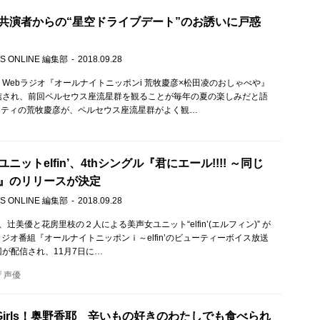
共演者からの“星空ドライブデート”のお誘いに戸惑
S ONLINE 編集部
2018.09.28
、Webラジオ『オールナイトニッポンi 荒牧慶彦×松田凌のおしゃべや』
信され、前回ペルセウス座流星群を観ることが毎年の夏の楽しみだと語
リティの荒牧慶彦が、ペルセウス座流星群がよく観…
ニットelfin’、4thシングル『君にエール!!!! ～同じ
』のリリースが決定
S ONLINE 編集部
2018.09.28
、辻美優と花房里枝の２人による美声女ユニット“elfin’(エルフィン)” が
ラジオ番組『オールナイトニッポンｉ～elfin’のビューティーボイス放送
回が配信され、11月7日に…
声優
p, Girls！奥野香耶 辛いもの好きのわたしでも食べられ