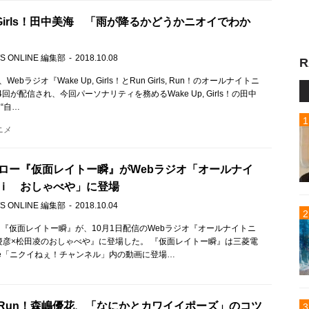
p, Girls！田中美海 「雨が降るかどうかニオイでわか
S ONLINE 編集部
2018.10.08
R
Webラジオ『Wake Up, Girls！とRun Girls, Run！のオールナイトニ
回が配信され、今回パーソナリティを務めるWake Up, Girls！の田中
“自…
ニメ
ロー『仮面レイトー瞬』がWebラジオ「オールナイ
ｉ おしゃべや」に登場
S ONLINE 編集部
2018.10.04
『仮面レイトー瞬』が、10月1日配信のWebラジオ『オールナイトニ
慶彦×松田凌のおしゃべや』に登場した。 『仮面レイトー瞬』は三菱電
ube「ニクイねぇ！チャンネル」内の動画に登場…
rls, Run！森嶋優花、「なにかとカワイイポーズ」のコツ