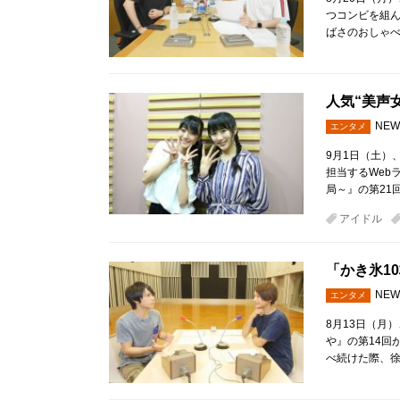
つコンビを組ん
ばさのおしゃべ
人気“美声
NEW
エンタメ
9月1日（土）、
担当するWeb
局～』の第21
アイドル
「かき氷1
NEW
エンタメ
8月13日（月
や』の第14回
べ続けた際、