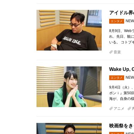
アイドル界
NEW
エンタメ
8月9日、We
れ、先日、観
いる。 コトブ
音楽
Wake U
NEW
エンタメ
9月4日（火）、W
ポンｉ』第50回
海が、自身の
アニメ
映画祭をき