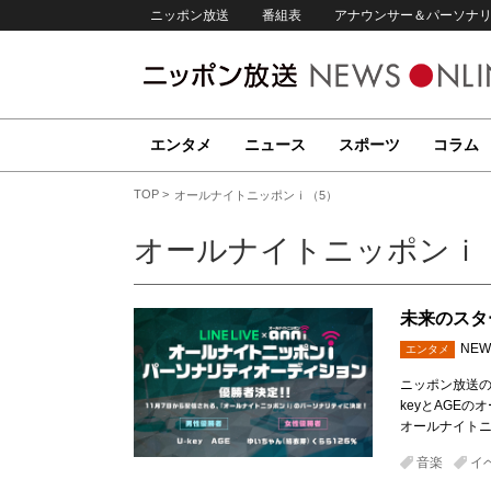
ニッポン放送
番組表
アナウンサー＆パーソナ
エンタメ
ニュース
スポーツ
コラム
TOP
オールナイトニッポンｉ（5）
オールナイトニッポンｉ
未来のスタ
NEW
エンタメ
ニッポン放送のWe
keyとAGEのオ
オールナイト
音楽
イ