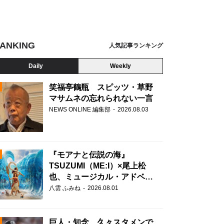
ANKING
人気記事ランキング
Daily
Weekly
笑福亭鶴瓶 スピッツ・草野
マサムネの忘れられない一言
NEWS ONLINE 編集部
2026.08.03
N
『モアナと伝説の海』
TSUZUMI（ME:I）×尾上松
也、ミュージカル・アドベン
チャーで美声を響かせる
八雲 ふみね
2026.08.01
巨人・知念、久々スタメンで