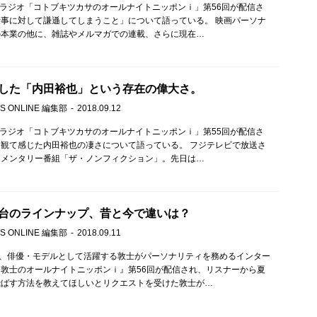
ebラジオ「コトブキツカサのオールナイトニッポンｉ」第56回が配信さ
事に対して謙遜してしまうこと」について語っている。 映画パーソナ
の本業の他に、雑誌やメルマガでの連載、さらに現在…
した「内田裕也」という存在の偉大さ。
S ONLINE 編集部
2018.09.12
ebラジオ「コトブキツカサのオールナイトニッポンｉ」第55回が配信さ
観て感じた内田裕也の凄さについて語っている。 フジテレビで放送さ
ュメンタリー番組「ザ・ノンフィクション」。先日は…
台のラインナップ、昔と今で違いは？
S ONLINE 編集部
2018.09.11
）、俳優・モデルとして活躍する敦士がパーソナリティを務めるインター
敦士のオールナイトニッポンｉ』第56回が配信され、リスナーから夏
飛ばす方法を教えてほしいとリクエストを受けた敦士が…