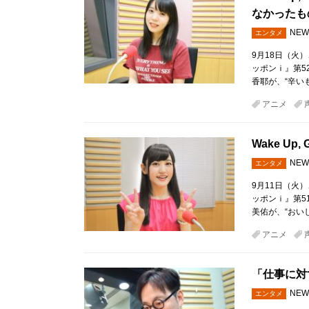
なかったも
NEW
エンタメ
9月18日（火）、
ッポンｉ』第52
香耶が、“辛い
アニメ
Wake U
NEW
エンタメ
9月11日（火）、
ッポンｉ』第51
美佑が、“おい
アニメ
「仕事に対
NEW
エンタメ