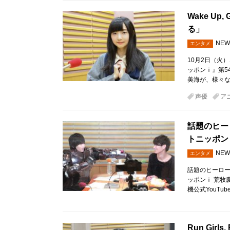
Wake U
る」
NEW
エンタメ
10月2日（火）、
ッポンｉ』第54
美海が、様々な
声優
ア
話題のヒー
トニッポン
NEW
エンタメ
話題のヒーロー
ッポンｉ 荒牧
機公式YouT
Run Gi