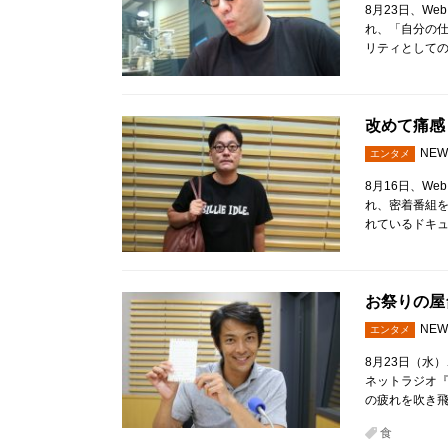
8月23日、W
れ、「自分の仕
リティとして
改めて痛感
NEW
エンタメ
8月16日、W
れ、密着番組を
れているドキ
お祭りの屋
NEW
エンタメ
8月23日（水
ネットラジオ『
の疲れを吹き
食