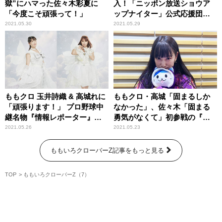
獄”にハマった佐々木彩夏に
入！「ニッポン放送ショウア
「今度こそ頑張って！」
ップナイター」公式応援団
『チーム・ショウアップ』
2021.05.30
2021.05.29
ももクロ 玉井詩織 & 高城れに
ももクロ・高城「固まるしか
「頑張ります！」 プロ野球中
なかった」、佐々木「固まる
継名物『情報レポーター』初
勇気がなくて」初参戦の『逃
挑戦
走中』を振り返る
2021.05.26
2021.05.23
ももいろクローバーZ記事をもっと見る
TOP
ももいろクローバーZ（7）