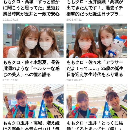
ももクロ・高城「ずっと誰か
ももクロ・玉井詩織「高城が
に聞こうと思ってた」激短お
出てきたんです！」過去イチ
風呂時間が玉井と一致で安心
衝撃的だった誕生日サプライ
ズを振り返る
2021.07.18
2021.07.11
ももクロ・佐々木彩夏、長谷
ももクロ・佐々木「アラサー
川潤のような「ヘルシーな感
だよ！って……」25歳の誕生
じの美人」への憧れ語る
日を迎え学生時代をふり返る
2021.07.04
2021.06.27
ももクロ玉井・高城、増え続
ももクロ・玉井「とっくに結
ける楽曲に本音をポロり「毎
婚してると思ってた（笑）」