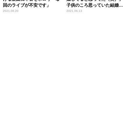
回のライブが不安です」
子供のころ思っていた結婚年
齢は“24歳”
2021.06.20
2021.06.13