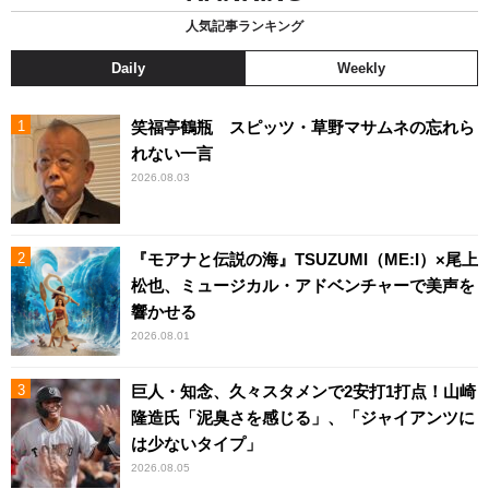
人気記事ランキング
Daily
Weekly
笑福亭鶴瓶 スピッツ・草野マサムネの忘れら
れない一言
2026.08.03
『モアナと伝説の海』TSUZUMI（ME:I）×尾上
松也、ミュージカル・アドベンチャーで美声を
響かせる
2026.08.01
巨人・知念、久々スタメンで2安打1打点！山崎
隆造氏「泥臭さを感じる」、「ジャイアンツに
は少ないタイプ」
2026.08.05