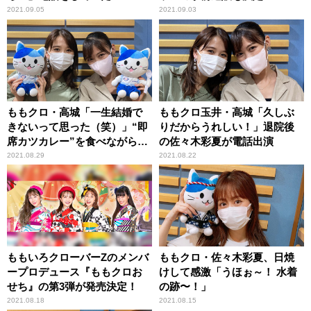
2021.09.05
2021.09.03
ももクロ・高城「一生結婚で
ももクロ玉井・高城「久しぶ
きないって思った（笑）」“即
りだからうれしい！」退院後
席カツカレー”を食べながら反
の佐々木彩夏が電話出演
省
2021.08.29
2021.08.22
ももいろクローバーZのメンバ
ももクロ・佐々木彩夏、日焼
ープロデュース『ももクロお
けして感激「うほぉ～！ 水着
せち』の第3弾が発売決定！
の跡〜！」
2021.08.18
2021.08.15