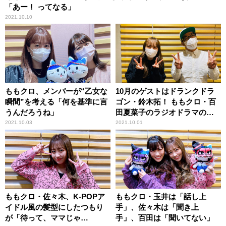
「あー！ ってなる」
2021.10.10
ももクロ、メンバーが“乙女な
10月のゲストはドランクドラ
瞬間”を考える「何を基準に言
ゴン・鈴木拓！ ももクロ・百
うんだろうね」
田夏菜子のラジオドラマのプ
ロジェクト
2021.10.03
2021.10.01
ももクロ・佐々木、K-POPア
ももクロ・玉井は「話し上
イドル風の髪型にしたつもり
手」、佐々木は「聞き上
が「待って、ママじゃ
手」、百田は「聞いてない」