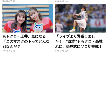
ん……」
2021.09.26
2021.09.19
ももクロ・玉井、気になる
「ライブより緊張しまし
「このマスクの下ってどんな
た！」“虎党”ももクロ・高城
顔なんだ？」
れに、始球式にソロ初挑戦！
2021.09.12
2021.09.05