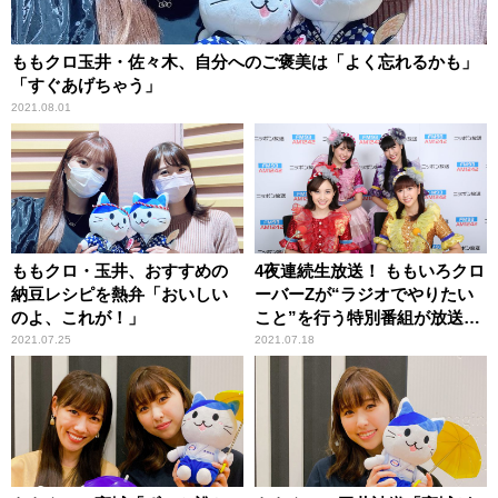
ももクロ玉井・佐々木、自分へのご褒美は「よく忘れるかも」
「すぐあげちゃう」
2021.08.01
ももクロ・玉井、おすすめの
4夜連続生放送！ ももいろクロ
納豆レシピを熱弁「おいしい
ーバーZが“ラジオでやりたい
のよ、これが！」
こと”を行う特別番組が放送決
定！
2021.07.25
2021.07.18