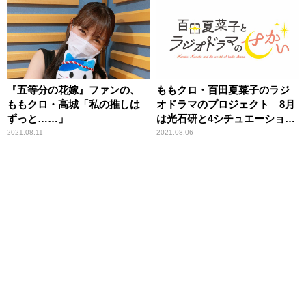
『五等分の花嫁』ファンの、
ももクロ・百田夏菜子のラジ
ももクロ・高城「私の推しは
オドラマのプロジェクト 8月
ずっと……」
は光石研と4シチュエーション
に挑戦！
2021.08.11
2021.08.06