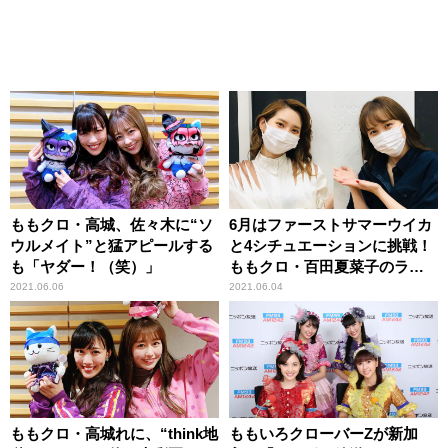
ももクロ・高城、佐々木に“ソ
6月はファーストサマーウイカ
ウルメイト”と猛アピールする
と4シチュエーションに挑戦！
も「ヤダー！（笑）」
ももクロ・百田夏菜子のラジ
オドラマのプロジェクト
2021.06.06
2021.06.04
ももクロ・高城れに、“think地
ももいろクローバーZが新加