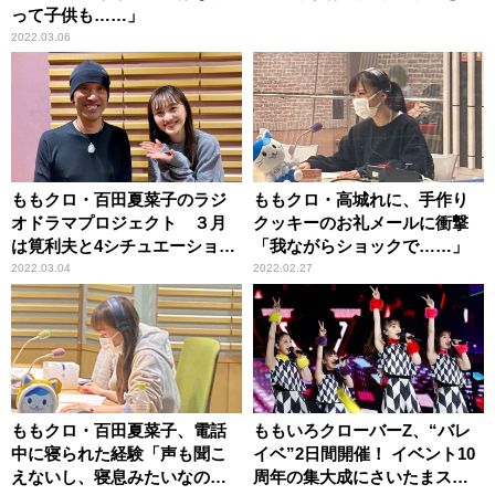
って子供も……」
2022.03.06
ももクロ・百田夏菜子のラジ
ももクロ・高城れに、手作り
オドラマプロジェクト ３月
クッキーのお礼メールに衝撃
は筧利夫と4シチュエーション
「我ながらショックで……」
に挑戦！
2022.03.04
2022.02.27
ももクロ・百田夏菜子、電話
ももいろクローバーZ、“バレ
中に寝られた経験「声も聞こ
イベ”2日間開催！ イベント10
えないし、寝息みたいなのが
周年の集大成にさいたまスー