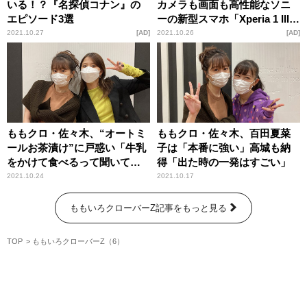
いる！？『名探偵コナン』の
カメラも画面も高性能なソニ
エピソード3選
ーの新型スマホ「Xperia 1 III」
の魅力
2021.10.27
AD
2021.10.26
AD
ももクロ・佐々木、“オートミ
ももクロ・佐々木、百田夏菜
ールお茶漬け”に戸惑い「牛乳
子は「本番に強い」高城も納
をかけて食べるって聞いてい
得「出た時の一発はすごい」
たのに」
2021.10.24
2021.10.17
ももいろクローバーZ記事をもっと見る
TOP
ももいろクローバーZ（6）