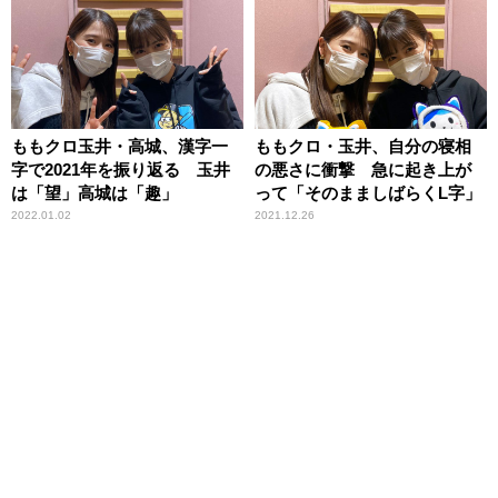
参加も決定
ももクロ玉井・高城、漢字一
ももクロ・玉井、自分の寝相
字で2021年を振り返る 玉井
の悪さに衝撃 急に起き上が
は「望」高城は「趣」
って「そのまましばらくL字」
2022.01.02
2021.12.26