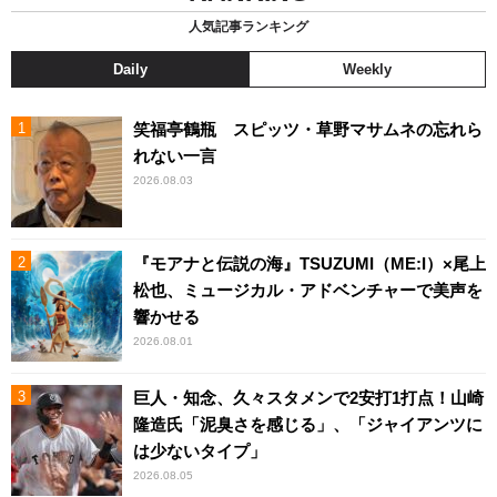
人気記事ランキング
Daily
Weekly
笑福亭鶴瓶 スピッツ・草野マサムネの忘れら
れない一言
2026.08.03
『モアナと伝説の海』TSUZUMI（ME:I）×尾上
松也、ミュージカル・アドベンチャーで美声を
響かせる
2026.08.01
巨人・知念、久々スタメンで2安打1打点！山崎
隆造氏「泥臭さを感じる」、「ジャイアンツに
は少ないタイプ」
2026.08.05