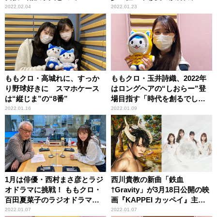
ションに挑戦！
奮
2022.02.04
2022.01.23
ももクロ・高城れに、すっか
ももクロ・玉井詩織、2022年
り野球好きに スマホケース
はロングヘアの“しおらー”登
は“縦じま”の“8番”
場目指す「時代を創るでし
ょ！」
2022.01.16
2022.01.09
1月は俳優・西村まさ彦とラジ
西川貴教の新曲「鉄血
オドラマに挑戦！ ももクロ・
†Gravity」が3月18日公開の映
百田夏菜子のラジオドラマプ
画『KAPPEI カッペイ』主題
ロジェクト
歌に ももいろクローバーZの
2022.01.07
2022.01.07