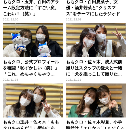
ももクロ・玉井、百田のアラ
ももクロ・百田夏菜子、女
ーム設定方法に「すごい変。
優・酒井若菜と“クリスマ
こわい！（笑）」
ス”をテーマにしたラジオドラ
マに挑戦！
2021.12.05
2021.12.03
ももクロ、公式プロフィール
ももクロ・佐々木、成人式前
を確認「恥ずかしい（笑）」
撮りはスタッフの愛犬と一緒
「これ、めちゃくちゃウ
に「犬を抱っこして撮りたい
ソ！」
な～と思って」
2021.11.28
2021.11.21
ももクロ玉井・佐々木「もも
ももクロ・佐々木彩夏、小学
クロちゃんだ！」街中にあ
時代は「エロかっこいい“くぅ