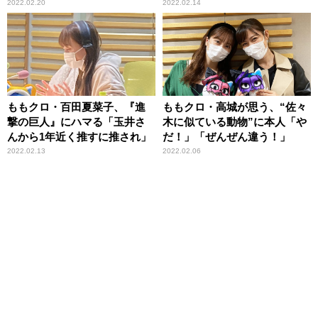
聞こえて」
パーアリーナが大熱狂！
2022.02.20
2022.02.14
ももクロ・百田夏菜子、『進
ももクロ・高城が思う、“佐々
撃の巨人』にハマる「玉井さ
木に似ている動物”に本人「や
んから1年近く推すに推され」
だ！」「ぜんぜん違う！」
2022.02.13
2022.02.06