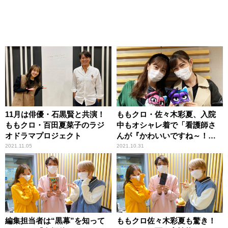
11月は俳優・石黒賢と共演！
ももクロ・佐々木彩夏、入院
ももクロ・百田夏菜子のラジ
中もオシャレ着で「看護師さ
オドラマプロジェクト
んが『かわいいですね～！』
って」
2021.11.05
2021.10.31
編集担当者は“黒幕”を知って
ももクロ佐々木彩夏も驚き！