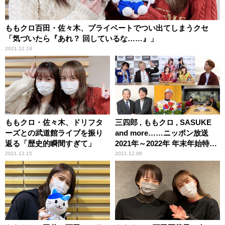
ももクロ百田・佐々木、プライベートでつい出てしまうクセ
「気づいたら『あれ？ 回しているな……』」
2021.12.19
ももクロ・佐々木、ドリフタ
三四郎 , ももクロ , SASUKE
ーズとの武道館ライブを振り
and more……ニッポン放送
返る「歴史的瞬間すぎて」
2021年～2022年 年末年始特別
編成
2021.12.15
2021.12.08