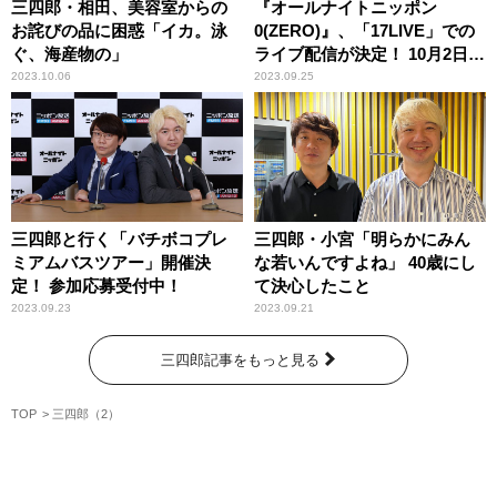
三四郎・相田、美容室からの
『オールナイトニッポン
お詫びの品に困惑「イカ。泳
0(ZERO)』、「17LIVE」での
ぐ、海産物の」
ライブ配信が決定！ 10月2日か
ら開始！
2023.10.06
2023.09.25
三四郎と行く「バチボコプレ
三四郎・小宮「明らかにみん
ミアムバスツアー」開催決
な若いんですよね」 40歳にし
定！ 参加応募受付中！
て決心したこと
2023.09.23
2023.09.21
三四郎記事をもっと見る
TOP
三四郎（2）