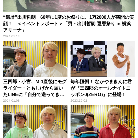
“還暦”出川哲朗 60年に1度のお祭りに、1万2000人が満開の笑
顔！ ＜イベントレポート＞「男・出川哲朗 還暦祭り in 横浜
アリーナ」
2024.01.14
三四郎・小宮、M-1直後にモグ
毎年恒例！ なかやまきんに君
ライダー・ともしげから届い
が『三四郎のオールナイトニ
たLINEに「自分で送ってきた
ッポン0(ZERO)』に登場！
んだよ？」
2024.01.08
2023.12.02