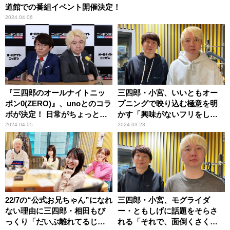
道館での番組イベント開催決定！
2024.04.06
『三四郎のオールナイトニッ
三四郎・小宮、いいともオー
ポン0(ZERO)』、unoとのコラ
プニングで映り込む極意を明
ボが決定！ 日常がちょっと変
かす「興味がないフリをし
わったこと、うるおったこと
て……」
2024.04.05
2024.03.28
を大募集！
22/7の“公式お兄ちゃん”になれ
三四郎・小宮、モグライダ
ない理由に三四郎・相田もび
ー・ともしげに話題をそらさ
っくり「だいぶ離れてるじゃ
れる「それで、面倒くさくな