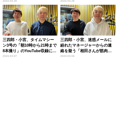
ねぇかよ！」
ったのか……」
2024.03.26
2024.03.26
三四郎・小宮、タイムマシー
三四郎・小宮、迷惑メールに
ン3号の「朝10時から21時まで
紛れたマネージャーからの連
8本撮り」のYouTube収録に驚
絡を疑う「相田さんが筋肉痛
く
で……」
2024.03.07
2024.03.04