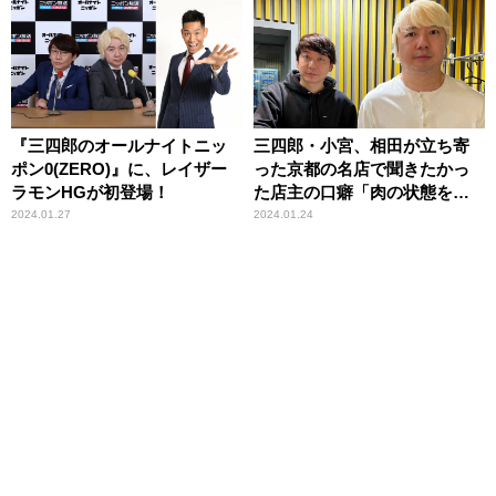
『三四郎のオールナイトニッ
三四郎・小宮、相田が立ち寄
ポン0(ZERO)』に、レイザー
った京都の名店で聞きたかっ
ラモンHGが初登場！
た店主の口癖「肉の状態を聞
くとさ……」
2024.01.27
2024.01.24