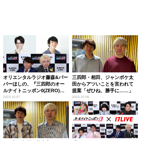
オリエンタルラジオ藤森&パー
三四郎・相田、ジャンポケ太
パーほしの、『三四郎のオー
田からアツいことを言われて
ルナイトニッポン0(ZERO)』
提案「ぜひね、勝手に……」
に生登場！
2023.10.07
2023.10.06