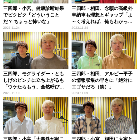
三四郎・小宮、健康診断結果
三四郎・相田、念願の高級外
でビクビク「どういうこと
車納車も理想とギャップ「よ
だ？ ちょっと怖いな」
～く考えれば、俺もわかった
んだけど……」
2023.11.24
2023.11.24
三四郎、モグライダー・とも
三四郎・相田、アルピー平子
しげのピンチに立ち上がるも
の情報収集の早さに「絶対に
「ウケたらもう、全然呼び込
エゴサだろ（笑）」
まない」
2023.11.10
2023.11.09
三四郎・小宮「大事件が起こ
三四郎・小宮、相田に大家と