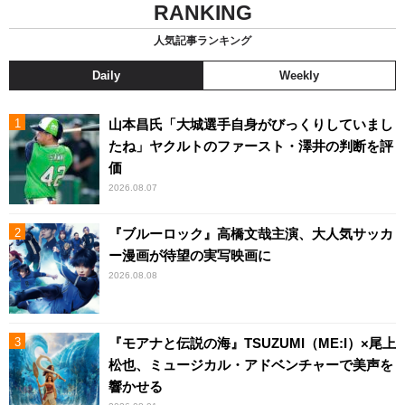
RANKING
人気記事ランキング
Daily
Weekly
山本昌氏「大城選手自身がびっくりしていまし
たね」ヤクルトのファースト・澤井の判断を評
価
2026.08.07
『ブルーロック』高橋文哉主演、大人気サッカ
ー漫画が待望の実写映画に
2026.08.08
『モアナと伝説の海』TSUZUMI（ME:I）×尾上
松也、ミュージカル・アドベンチャーで美声を
響かせる