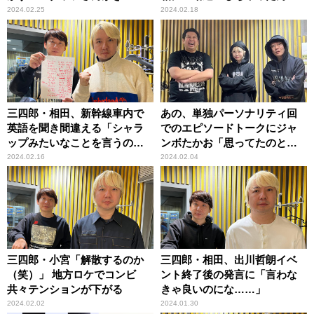
の大津に……」
（笑）」
2024.02.25
2024.02.18
三四郎・相田、新幹線車内で
あの、単独パーソナリティ回
英語を聞き間違える「シャラ
でのエピソードトークにジャ
ップみたいなことを言うの
ンボたかお「思ってたのと全
よ」
然違うぞ！？」
2024.02.16
2024.02.04
三四郎・小宮「解散するのか
三四郎・相田、出川哲朗イベ
（笑）」 地方ロケでコンビ
ント終了後の発言に「言わな
共々テンションが下がる
きゃ良いのにな……」
2024.02.02
2024.01.30