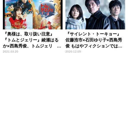
『奥様は、取り扱い注意』
『サイレント・トーキョー』
『トムとジェリー』綾瀬はる
佐藤浩市×石田ゆり子×西島秀
か×西島秀俊、トムジェリ ケ
俊 もはやフィクションではな
ンカするほど仲がいい？
い衝撃作！
2021.03.20
2020.12.05