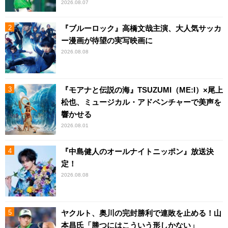
2026.08.07
『ブルーロック』高橋文哉主演、大人気サッカ
ー漫画が待望の実写映画に
2026.08.08
『モアナと伝説の海』TSUZUMI（ME:I）×尾上
松也、ミュージカル・アドベンチャーで美声を
響かせる
2026.08.01
『中島健人のオールナイトニッポン』放送決
定！
2026.08.08
ヤクルト、奥川の完封勝利で連敗を止める！山
本昌氏「勝つにはこういう形しかない」