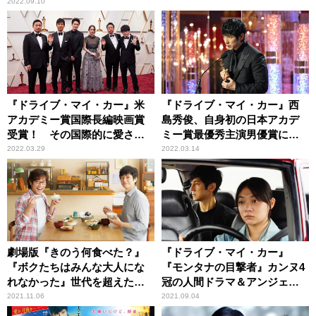
2022.09.10
『ドライブ・マイ・カー』米
『ドライブ・マイ・カー』西
アカデミー賞国際長編映画賞
島秀俊、自身初の日本アカデ
受賞！ その国際的に愛され
ミー賞最優秀主演男優賞に輝
る所以
く！
2022.03.29
2022.03.14
劇場版『きのう何食べた？』
『ドライブ・マイ・カー』
『ボクたちはみんな大人にな
『モンタナの目撃者』カンヌ4
れなかった』世代を超えた共
冠の人間ドラマ＆アンジェリ
感ムービー2選
ーナ・ジョリー最新作
2021.11.06
2021.09.04