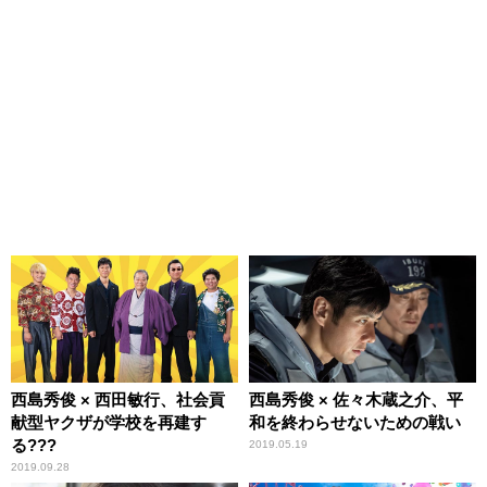
西島秀俊 × 西田敏行、社会貢
西島秀俊 × 佐々木蔵之介、平
献型ヤクザが学校を再建す
和を終わらせないための戦い
る???
2019.05.19
2019.09.28