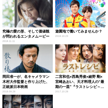
究極の愛の形、そして価値観
遊園地で働いてみませんか？
が問われるエンタメムービー
2018.10.23
2018.11.11
岡田准一が、名キャメラマン
二宮和也×西島秀俊×綾野 剛×
木村大作監督と作り上げた、
宮崎あおい、天才料理人の“最
正統派日本映画
期の一皿”『ラストレシピ～麒
麟の舌の記憶～』
2018.09.28
2017.10.28