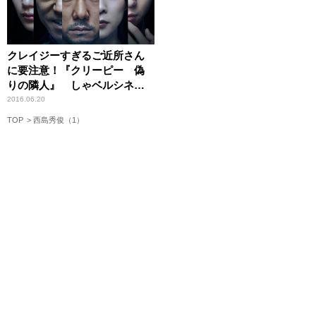
クレイジーすぎるご近所さん
に要注意！『クリーピー 偽
りの隣人』 しゃベルシネマ
【第25回】
2016.06.20
TOP
西島秀俊（1）