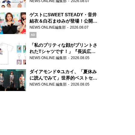
場！『ラジオビバリー昼ズ』
NEWS ONLINE 編集部
2026.08.07
ゲストにSWEET STEADY・音井
結衣＆白石まゆみが登場！公開収
録で素顔全開！
NEWS ONLINE編集部
2026.08.07
AD
「私のプリティな顔がプリントさ
れたTシャツです！」『長浜広奈
天下無双』初の番組グッズ発売
NEWS ONLINE 編集部
2026.08.05
ダイアモンド✡ユカイ、「夏休み
に読んでみて」世界的ベストセラ
ー『アナスタシア』を紹介
NEWS ONLINE 編集部
2026.08.05