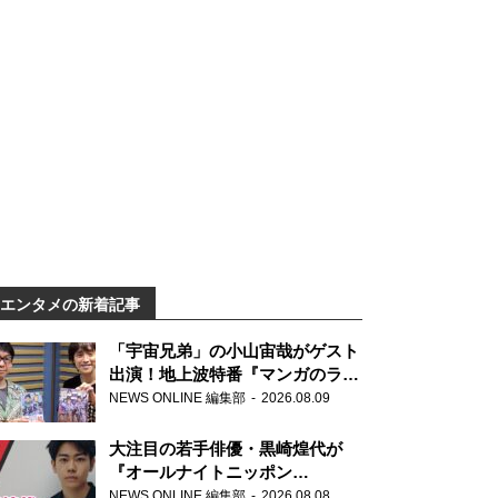
エンタメの新着記事
「宇宙兄弟」の小山宙哉がゲスト
出演！地上波特番『マンガのラジ
オ 宇宙兄弟スペシャル 』
NEWS ONLINE 編集部
2026.08.09
大注目の若手俳優・黒崎煌代が
『オールナイトニッポン
0(ZERO)』に初登場「今からとて
NEWS ONLINE 編集部
2026.08.08