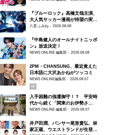
もワクワクしております！」
『ブルーロック』高橋文哉主演、
大人気サッカー漫画が待望の実写
映画に
八雲 ふみね
2026.08.08
『中島健人のオールナイトニッポ
ン』放送決定！
NEWS ONLINE 編集部
2026.08.08
2PM・CHANSUNG、最近覚えた
日本語に大沢あかねがツッコミ
NEWS ONLINE編集部
2026.08.07
AD
入手困難の強運御守！？ 平安時
代から続く「関東のお伊勢さ
ま」、芝大神宮にてランパンプス
NEWS ONLINE 編集部
2026.08.07
が合格祈願！
井戸田潤、パンサー尾形貴弘、林
家正蔵、ウエストランドが生登