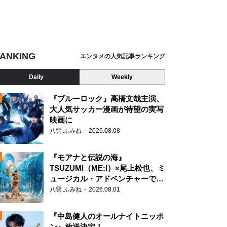
ANKING
エンタメの人気記事ランキング
Daily
Weekly
『ブルーロック』高橋文哉主演、
大人気サッカー漫画が待望の実写
映画に
N
八雲 ふみね
2026.08.08
『モアナと伝説の海』
TSUZUMI（ME:I）×尾上松也、ミ
ュージカル・アドベンチャーで美
声を響かせる
八雲 ふみね
2026.08.01
『中島健人のオールナイトニッポ
ン』放送決定！