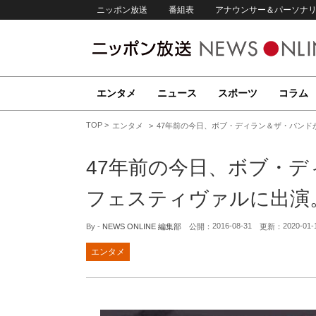
ニッポン放送
番組表
アナウンサー＆パーソナ
エンタメ
ニュース
スポーツ
コラム
TOP
エンタメ
47年前の今日、ボブ・ディラン＆ザ・バンドがワ
47年前の今日、ボブ・
フェスティヴァルに出演。 【
2016-08-31
2020-01-
By -
NEWS ONLINE 編集部
公開：
更新：
エンタメ