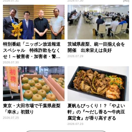
恵
2026.07.31
2026.07.30
AD
特別番組「ニッポン放送報道
茨城県産梨、統一目揃え会を
スペシャル 特殊詐欺をなく
開催 出来栄えは良好
せ！～被害者・加害者・警視
2026.07.29
庁が語るトクリュウの実態
2026.07.30
～」放送
東京・大田市場で千葉県産梨
夏帆もびっくり！？「やよい
「幸水」初競り
軒」の『〜だし香る〜牛肉豆
腐定食』が香り高すぎる
2026.07.25
2026.07.23