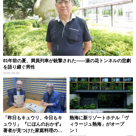
81年前の夏、満員列車が銃撃された――湯の花トンネルの悲劇
を語り継ぐ男性
2026.08.06
「昨日もキュウリ、今日もキ
熱海に新リゾートホテル「ヴ
ュウリ」 『にほんのおかず』
ィラージュ熱海」がオープ
著者が見つけた家庭料理の知
ン！