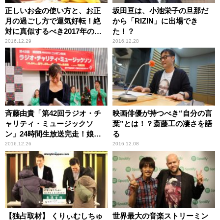
正しいお金の使い方と、お正
坂田亘は、小池栄子の旦那だ
月の過ごし方で運気好転！絶
から「RIZIN」に出場でき
対に真似するべき2017年の過
た！？
ごし方は？
2016.12.29
2016.12.28
斉藤由貴「第42回ラジオ・チ
映画俳優が持つべき“自分の言
ャリティ・ミュージックソ
葉”とは！？斎藤工の凄さを語
ン」24時間生放送完走！娘か
る
らの手紙に思わず涙
2016.12.26
2016.12.08
【独占取材】 くりぃむしちゅ
世界最大の音楽ストリーミン