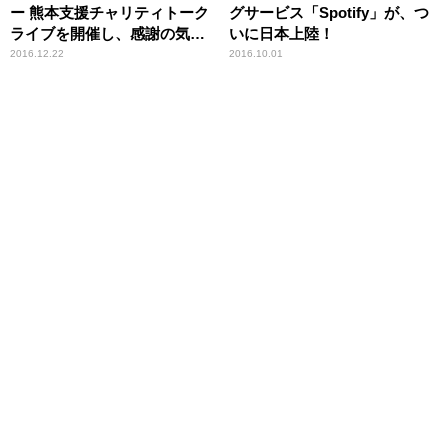
ー 熊本支援チャリティトーク
グサービス「Spotify」が、つ
ライブを開催し、感謝の気持
いに日本上陸！
ちを伝える
2016.12.22
2016.10.01