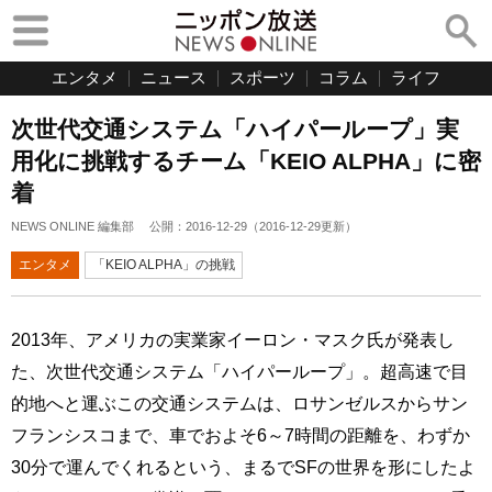
エンタメ
ニュース
スポーツ
コラム
ライフ
次世代交通システム「ハイパーループ」実
用化に挑戦するチーム「KEIO ALPHA」に密
着
NEWS ONLINE 編集部
公開：
2016-12-29
（
2016-12-29
更新）
エンタメ
「KEIO ALPHA」の挑戦
2013年、アメリカの実業家イーロン・マスク氏が発表し
た、次世代交通システム「ハイパーループ」。超高速で目
的地へと運ぶこの交通システムは、ロサンゼルスからサン
フランシスコまで、車でおよそ6～7時間の距離を、わずか
30分で運んでくれるという、まるでSFの世界を形にしたよ