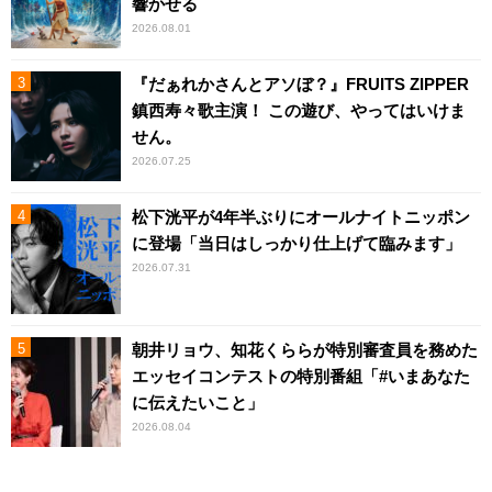
響かせる
2026.08.01
『だぁれかさんとアソぼ？』FRUITS ZIPPER
鎮西寿々歌主演！ この遊び、やってはいけま
せん。
2026.07.25
松下洸平が4年半ぶりにオールナイトニッポン
に登場「当日はしっかり仕上げて臨みます」
2026.07.31
朝井リョウ、知花くららが特別審査員を務めた
エッセイコンテストの特別番組「#いまあなた
に伝えたいこと」
2026.08.04