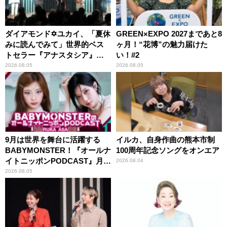
ダイアモンド✡ユカイ、「夏休
GREEN×EXPO 2027まであと8
みに読んでみて」世界的ベス
ヶ月！“花博”の魅力届けた
トセラー『アナスタシア』を
い！#2
紹介
2026.08.05
2026.08.05
9月は世界を舞台に活躍する
イルカ、自身作曲の熊本市制
BABYMONSTER！『オールナ
100周年記念ソングをオンエア
イトニッポンPODCAST』月替
2026.08.04
わりパーソナリティ
2026.08.05