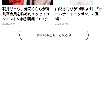
朝井リョウ、知花くららが特
由紀さおりが14年ぶりに『オ
別審査員を務めたエッセイコ
ールナイトニッポン』に登
ンテストの特別番組「#いまあ
場！
なたに伝えたいこと」
2026.08.04
2026.08.04
新着記事をもっと見る