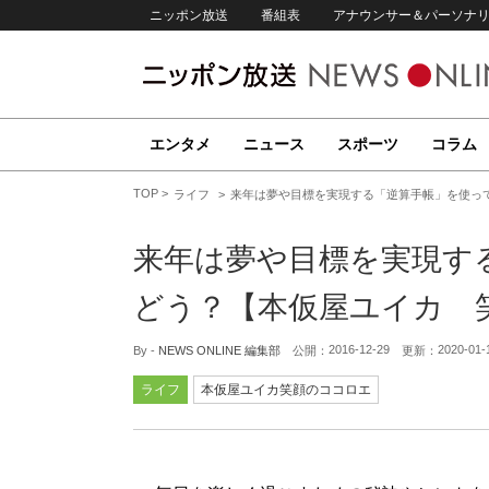
ニッポン放送
番組表
アナウンサー＆パーソナ
エンタメ
ニュース
スポーツ
コラム
TOP
ライフ
来年は夢や目標を実現する「逆算手帳」を使っ
来年は夢や目標を実現す
どう？【本仮屋ユイカ 
2016-12-29
2020-01-
By -
NEWS ONLINE 編集部
公開：
更新：
ライフ
本仮屋ユイカ笑顔のココロエ