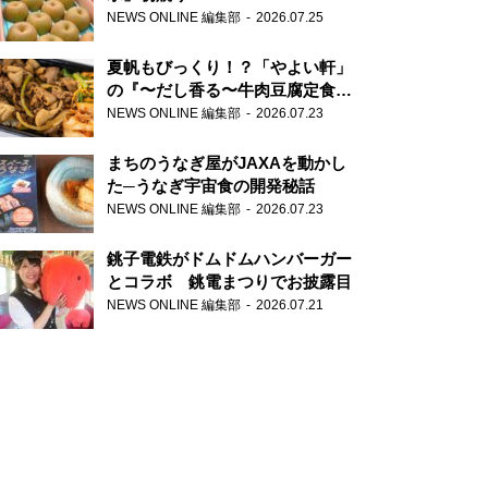
NEWS ONLINE 編集部
2026.07.25
夏帆もびっくり！？「やよい軒」
の『〜だし香る〜牛肉豆腐定食』
が香り高すぎる
NEWS ONLINE 編集部
2026.07.23
まちのうなぎ屋がJAXAを動かし
た─うなぎ宇宙食の開発秘話
NEWS ONLINE 編集部
2026.07.23
銚子電鉄がドムドムハンバーガー
とコラボ 銚電まつりでお披露目
NEWS ONLINE 編集部
2026.07.21