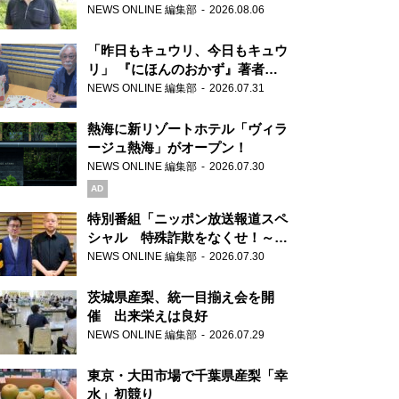
り継ぐ男性
NEWS ONLINE 編集部
2026.08.06
「昨日もキュウリ、今日もキュウ
リ」 『にほんのおかず』著者が
見つけた家庭料理の知恵
NEWS ONLINE 編集部
2026.07.31
熱海に新リゾートホテル「ヴィラ
ージュ熱海」がオープン！
NEWS ONLINE 編集部
2026.07.30
AD
特別番組「ニッポン放送報道スペ
シャル 特殊詐欺をなくせ！～被
害者・加害者・警視庁が語るトク
NEWS ONLINE 編集部
2026.07.30
リュウの実態～」放送
茨城県産梨、統一目揃え会を開
催 出来栄えは良好
NEWS ONLINE 編集部
2026.07.29
東京・大田市場で千葉県産梨「幸
水」初競り