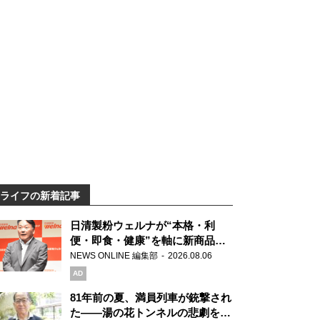
ライフの新着記事
日清製粉ウェルナが“本格・利
便・即食・健康”を軸に新商品を
展開 「マ・マー」「青の洞窟」
NEWS ONLINE 編集部
2026.08.06
ブランドを強化
AD
81年前の夏、満員列車が銃撃され
た――湯の花トンネルの悲劇を語