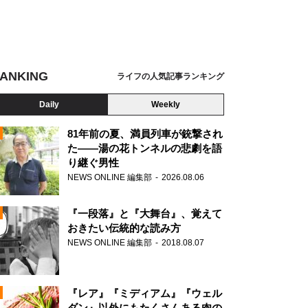
ANKING
ライフの人気記事ランキング
Daily
Weekly
81年前の夏、満員列車が銃撃され
た――湯の花トンネルの悲劇を語
り継ぐ男性
N
NEWS ONLINE 編集部
2026.08.06
AD
『一段落』と『大舞台』、覚えて
おきたい伝統的な読み方
NEWS ONLINE 編集部
2018.08.07
N
『レア』『ミディアム』『ウェル
ダン』以外にもたくさんある肉の