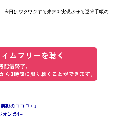
。今日はワクワクする未来を実現させる逆算手帳の
 笑顔のココロエ』
ジオ14:54～