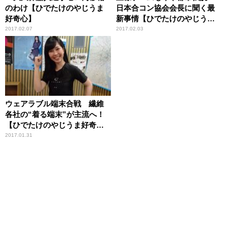
のわけ【ひでたけのやじうま
日本合コン協会会長に聞く最
好奇心】
新事情【ひでたけのやじうま
好奇心】
2017.02.07
2017.02.03
ウェアラブル端末合戦 繊維
各社の“着る端末”が主流へ！
【ひでたけのやじうま好奇
心】
2017.01.31