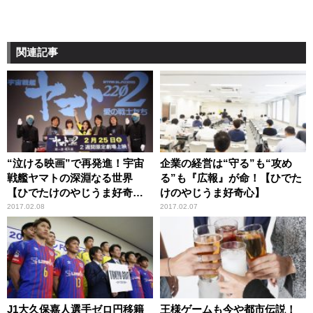
関連記事
“泣ける映画”で再発進！宇宙
企業の経営は“守る”も“攻め
戦艦ヤマトの深淵なる世界
る”も『広報』が命！【ひでた
【ひでたけのやじうま好奇
けのやじうま好奇心】
心】
2017.02.08
2017.02.07
J1大久保嘉人選手ゼロ円移籍
王様ゲームも今や都市伝説！