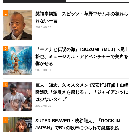
笑福亭鶴瓶 スピッツ・草野マサムネの忘れら
れない一言
2026.08.03
『モアナと伝説の海』TSUZUMI（ME:I）×尾上
松也、ミュージカル・アドベンチャーで美声を
響かせる
2026.08.01
巨人・知念、久々スタメンで2安打1打点！山崎
隆造氏「泥臭さを感じる」、「ジャイアンツに
は少ないタイプ」
2026.08.05
SUPER BEAVER・渋谷龍太、『ROCK IN
JAPAN』でB’zの歌声につられて楽屋を脱