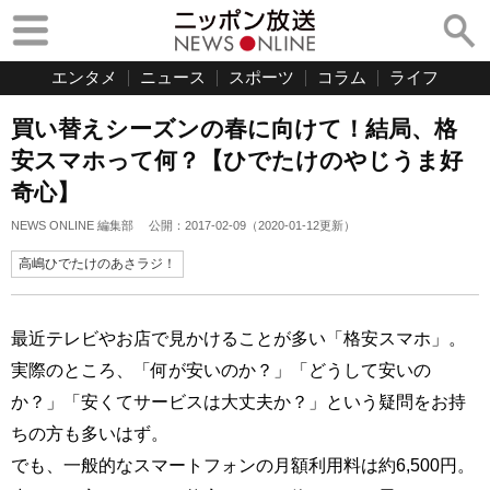
エンタメ
ニュース
スポーツ
コラム
ライフ
買い替えシーズンの春に向けて！結局、格
安スマホって何？【ひでたけのやじうま好
奇心】
NEWS ONLINE 編集部
公開：
2017-02-09
（
2020-01-12
更新）
高嶋ひでたけのあさラジ！
最近テレビやお店で見かけることが多い「格安スマホ」。
実際のところ、「何が安いのか？」「どうして安いの
か？」「安くてサービスは大丈夫か？」という疑問をお持
ちの方も多いはず。
でも、一般的なスマートフォンの月額利用料は約6,500円。