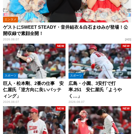
エンタメ
ゲストにSWEET STEADY・音井結衣＆白石まゆみが登場！公
開収録で素顔全開！
2026.08.07
AD
NEW
NEW
スポーツ
スポーツ
巨人・松本剛、2番の仕事 安
広島・小園、3安打で打
仁屋氏「逆方向に良いバッテ
率.251 安仁屋氏「ようや
ィング」
く…」
2026.08.07
2026.08.07
NEW
NEW