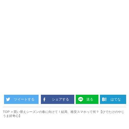
ツイートする
シェアする
送る
はてな
TOP
買い替えシーズンの春に向けて！結局、格安スマホって何？【ひでたけのやじ
うま好奇心】