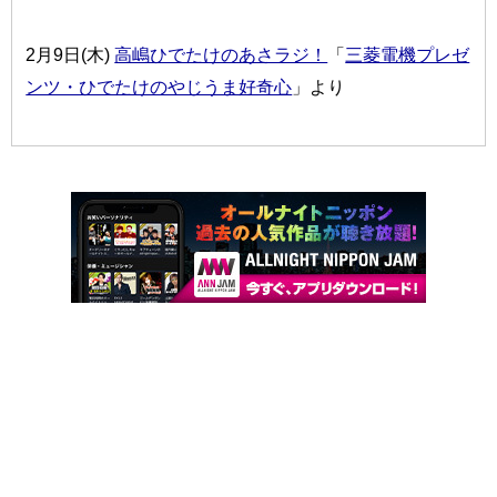
2月9日(木)
高嶋ひでたけのあさラジ！
「
三菱電機プレゼ
ンツ・ひでたけのやじうま好奇心
」より