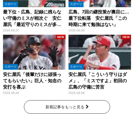
スポーツ
スポーツ
最下位・広島、記録に残らな
広島、7回の継投策が裏目に…
い守備のミスが相次ぐ 安仁
最下位転落 安仁屋氏「この
屋氏「最近守りのミスが多
時期に来て勉強はない」
い」
2026.08.07
2026.08.06
NEW
NEW
スポーツ
スポーツ
安仁屋氏「後輩だけに頑張っ
安仁屋氏「こういう守りはダ
てもらいたい」巨人・知念の
メ」、「ミスですよ」初回の
安打を喜ぶ
広島の守備に苦言
2026.08.06
2026.08.06
新着記事をもっと見る