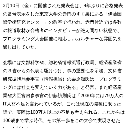
3月10日（金）に開催された発表会は、4年ぶりに合格発表
の番号表示をした東京大学の赤門のすぐ裏にある「伊藤国
際学術研究センター」の教室で行われ、赤門付近では多数
の報道取材が合格者のインタビューが絶え間ない状態で、
プログラミング大会開催に相応しいカルチャーな雰囲気を
醸し出していた。
会場には文部科学省、総務省情報流通行政局、経済産業省
の３省からの代表も駆けつけ、事の重要性を示唆。文科省
研究振興局参事官（情報担当）の栗原潔氏は「プログラミ
ングには社会を変えていく力がある」と発言。また経済産
業省大臣官房参事官の伊藤禎則氏は「2030年には79万人の
IT人材不足と言われているが、これは現在の職種に限った
話で、実際は100万人以上の不足も考えられる。これからは
100歳まで学ぶ時代、その第一歩をこの大会で実現させた