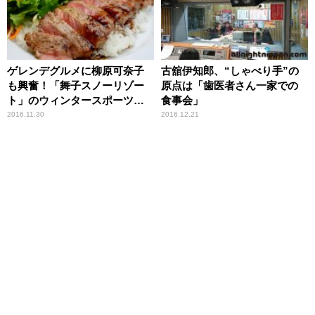
ゲレンデグルメに柳原可奈子
古舘伊知郎、“しゃべり手”の
も興奮！「舞子スノーリゾー
原点は「歯医者さん一家での
ト」のウィンタースポーツ好
食事会」
きのパパママに嬉しい取り組
2016.11.30
2016.12.21
みとは？