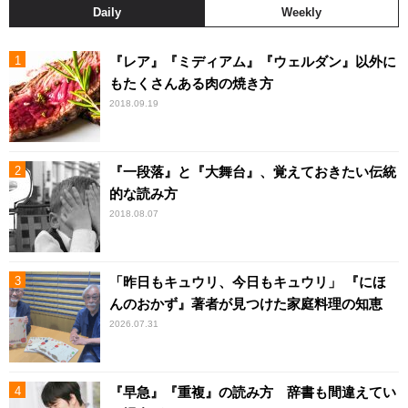
Daily
Weekly
『レア』『ミディアム』『ウェルダン』以外に
もたくさんある肉の焼き方
2018.09.19
『一段落』と『大舞台』、覚えておきたい伝統
的な読み方
2018.08.07
「昨日もキュウリ、今日もキュウリ」 『にほ
んのおかず』著者が見つけた家庭料理の知恵
2026.07.31
『早急』『重複』の読み方 辞書も間違えてい