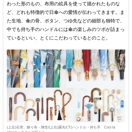
わった形のもの、布用の絵具を使って描かれたものな
ど、どれも特徴的で日傘への愛情が伝わってきます。ま
た生地、傘の骨、ボタン、つゆ先などの細部も独特で、
中でも持ち手のハンドルには傘の楽しみのツボが詰まっ
ているといい、とくにこだわっているとのこと。
(上左)石突、飾り布・陣笠/(上右)露先/(下)ハンドル・持ち手 Coci la