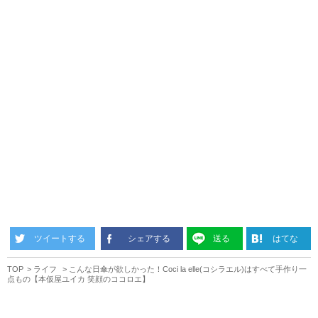
ツイートする
シェアする
送る
はてな
TOP
ライフ
こんな日傘が欲しかった！Coci la elle(コシラエル)はすべて手作り一
点もの【本仮屋ユイカ 笑顔のココロエ】