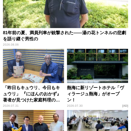
81年前の夏、満員列車が銃撃された――湯の花トンネルの悲劇
を語り継ぐ男性の
2026.08.06
「昨日もキュウリ、今日もキ
熱海に新リゾートホテル「ヴ
ュウリ」 『にほんのおかず』
ィラージュ熱海」がオープ
著者が見つけた家庭料理の知
ン！
恵
2026.07.31
2026.07.30
AD