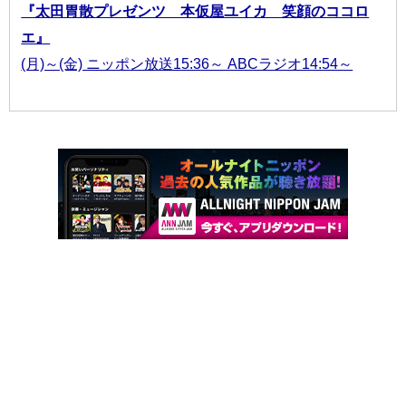
『太田胃散プレゼンツ 本仮屋ユイカ 笑顔のココロ
エ』
(月)～(金) ニッポン放送15:36～ ABCラジオ14:54～