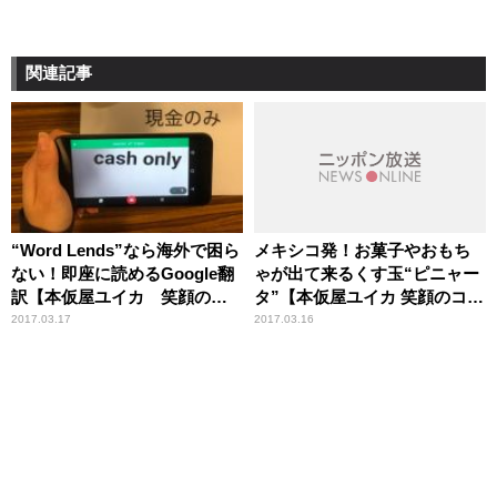
関連記事
“Word Lends”なら海外で困ら
メキシコ発！お菓子やおもち
ない！即座に読めるGoogle翻
ゃが出て来るくす玉“ピニャー
訳【本仮屋ユイカ 笑顔のコ
タ”【本仮屋ユイカ 笑顔のココ
コロエ】
ロエ】
2017.03.17
2017.03.16