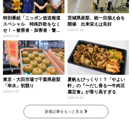
特別番組「ニッポン放送報道
茨城県産梨、統一目揃え会を
スペシャル 特殊詐欺をなく
開催 出来栄えは良好
せ！～被害者・加害者・警視
2026.07.29
庁が語るトクリュウの実態
2026.07.30
～」放送
東京・大田市場で千葉県産梨
夏帆もびっくり！？「やよい
「幸水」初競り
軒」の『〜だし香る〜牛肉豆
腐定食』が香り高すぎる
2026.07.25
2026.07.23
新着記事をもっと見る