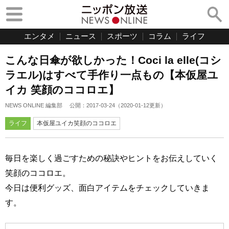
エンタメ
ニュース
スポーツ
コラム
ライフ
こんな日傘が欲しかった！Coci la elle(コシ
ラエル)はすべて手作り一点もの【本仮屋ユ
イカ 笑顔のココロエ】
NEWS ONLINE 編集部
公開：
2017-03-24
（
2020-01-12
更新）
ライフ
本仮屋ユイカ笑顔のココロエ
毎日を楽しく過ごすための秘訣やヒントをお伝えしていく
笑顔のココロエ。
今日は便利グッズ、面白アイテムをチェックしていきま
す。