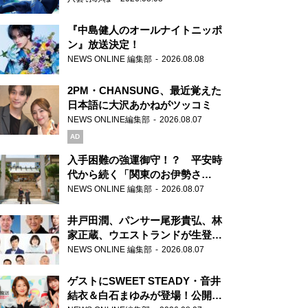
『中島健人のオールナイトニッポ
ン』放送決定！
NEWS ONLINE 編集部
2026.08.08
2PM・CHANSUNG、最近覚えた
日本語に大沢あかねがツッコミ
NEWS ONLINE編集部
2026.08.07
AD
入手困難の強運御守！？ 平安時
代から続く「関東のお伊勢さ
ま」、芝大神宮にてランパンプス
NEWS ONLINE 編集部
2026.08.07
が合格祈願！
井戸田潤、パンサー尾形貴弘、林
家正蔵、ウエストランドが生登
場！『ラジオビバリー昼ズ』
NEWS ONLINE 編集部
2026.08.07
ゲストにSWEET STEADY・音井
結衣＆白石まゆみが登場！公開収