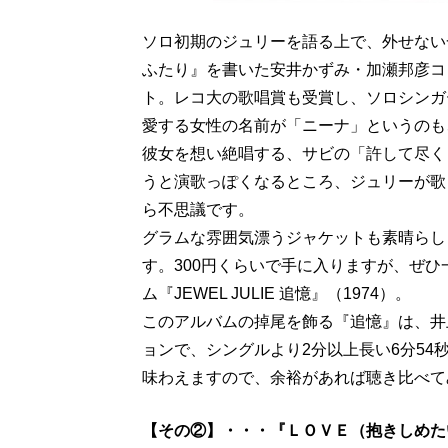
ソロ初期のジュリーを語る上で、外せない
ふたり』を書いた安井かずみ・加瀬邦彦コ
ト。レコ大の歌唱賞も受賞し、ソロシンガ
愛する女性の名前が「ニーナ」というのも
彼女を想い絶唱する、サビの「許して尽く
うと演歌っぽくなるところ、ジュリーが歌
ら不思議です。
グラムな雰囲気漂うジャケットも素晴らし
す。300円くらいで手に入りますが、ぜ
ム『JEWEL JULIE 追憶』（1974）。
このアルバムの掉尾を飾る『追憶』は、井
ョンで、シングルより2分以上長い6分5
味わえますので、余裕があれば聴き比べて
【その②】・・・『ＬＯＶＥ（抱きしめたい