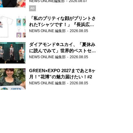
録で素顔全開！
NEWS ONLINE編集部
2026.08.07
AD
「私のプリティな顔がプリントさ
れたTシャツです！」『長浜広奈
天下無双』初の番組グッズ発売
NEWS ONLINE 編集部
2026.08.05
ダイアモンド✡ユカイ、「夏休み
に読んでみて」世界的ベストセラ
ー『アナスタシア』を紹介
NEWS ONLINE 編集部
2026.08.05
GREEN×EXPO 2027まであと8ヶ
月！“花博”の魅力届けたい！#2
NEWS ONLINE 編集部
2026.08.05