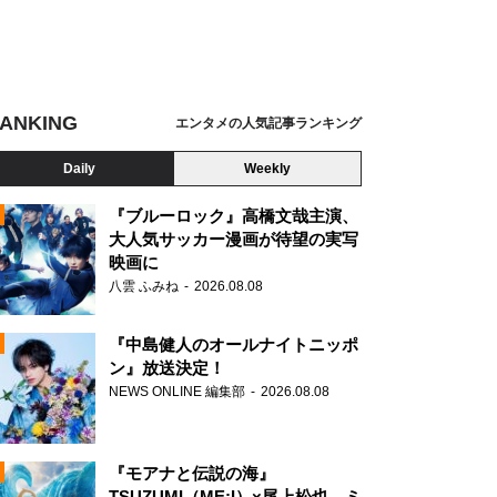
ANKING
エンタメの人気記事ランキング
Daily
Weekly
『ブルーロック』高橋文哉主演、
大人気サッカー漫画が待望の実写
映画に
N
八雲 ふみね
2026.08.08
『中島健人のオールナイトニッポ
ン』放送決定！
NEWS ONLINE 編集部
2026.08.08
『モアナと伝説の海』
TSUZUMI（ME:I）×尾上松也、ミ