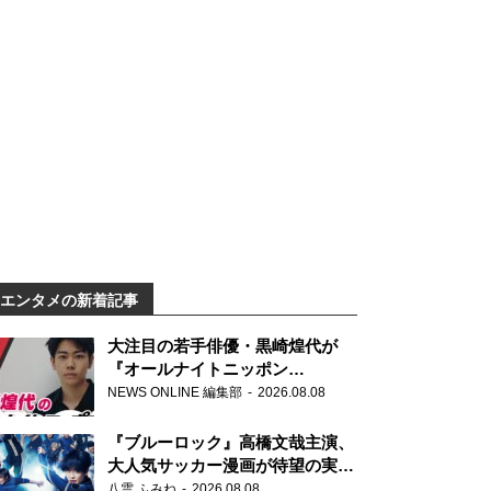
エンタメの新着記事
大注目の若手俳優・黒崎煌代が
『オールナイトニッポン
0(ZERO)』に初登場「今からとて
NEWS ONLINE 編集部
2026.08.08
もワクワクしております！」
『ブルーロック』高橋文哉主演、
大人気サッカー漫画が待望の実写
映画に
八雲 ふみね
2026.08.08