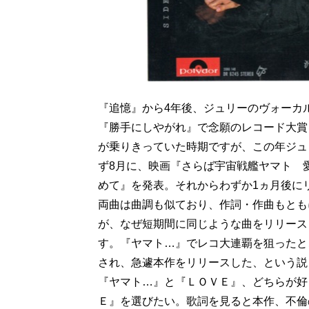
『追憶』から4年後、ジュリーのヴォーカ
『勝手にしやがれ』で念願のレコード大賞
が乗りきっていた時期ですが、この年ジュ
ず8月に、映画『さらば宇宙戦艦ヤマト 
めて』を発表。それからわずか1ヵ月後に
両曲は曲調も似ており、作詞・作曲もとも
が、なぜ短期間に同じような曲をリリース
す。『ヤマト…』でレコ大連覇を狙ったと
され、急遽本作をリリースした、という説
『ヤマト…』と『ＬＯＶＥ』、どちらが好
Ｅ』を選びたい。歌詞を見ると本作、不倫