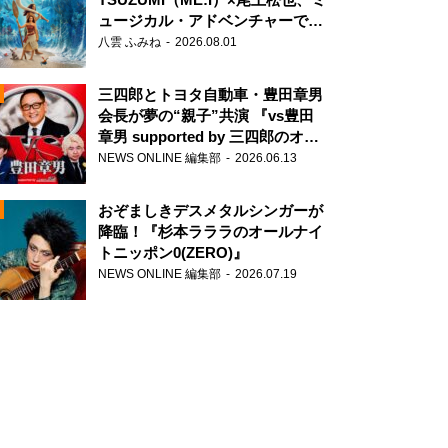
ュージカル・アドベンチャーで美
声を響かせる
八雲 ふみね
2026.08.01
三四郎とトヨタ自動車・豊田章男
会長が夢の“親子”共演 『vs豊田
章男 supported by 三四郎のオー
ルナイトニッポン0(ZERO)』
NEWS ONLINE 編集部
2026.06.13
N
おぞましきデスメタルシンガーが
降臨！『杉本ラララのオールナイ
トニッポン0(ZERO)』
NEWS ONLINE 編集部
2026.07.19
N