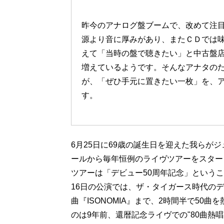
昨今のアナログ盤ブームで、改めて注
源より音に厚みがあり、またＣＤでは
えて「当時の盤で聴きたい」と中古盤
増えているようです。そんなアナタの
が、「ぜひ手元に置きたい一枚」を、
す。
6月25日に69歳の誕生日を迎えた我らが
ールから毎年恒例のライヴツアーをスター
ツアーは「デビュー50周年記念」という
16日の公演では、ザ・タイガース時代の
曲『ISONOMIA』まで、2時間半で50
のは9年前、還暦記念ライヴでの"80曲熱