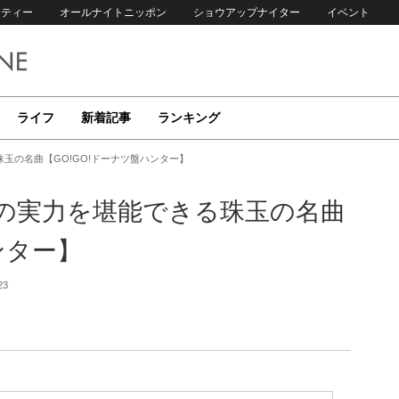
リティー
オールナイトニッポン
ショウアップナイター
イベント
ライフ
新着記事
ランキング
玉の名曲【GO!GO!ドーナツ盤ハンター】
の実力を堪能できる珠玉の名曲
ンター】
23