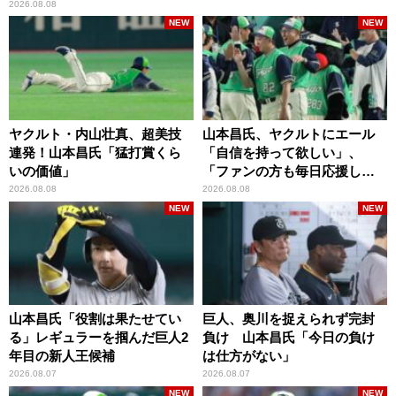
2026.08.08
NEW
NEW
ヤクルト・内山壮真、超美技
山本昌氏、ヤクルトにエール
連発！山本昌氏「猛打賞くら
「自信を持って欲しい」、
いの価値」
「ファンの方も毎日応援して
くれています」
2026.08.08
2026.08.08
NEW
NEW
山本昌氏「役割は果たせてい
巨人、奥川を捉えられず完封
る」レギュラーを掴んだ巨人2
負け 山本昌氏「今日の負け
年目の新人王候補
は仕方がない」
2026.08.07
2026.08.07
NEW
NEW