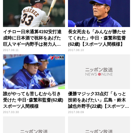
イチロー日米通算4192安打達
長女死去も「みんなが勝たせ
成時に日本酒で祝杯をあげた
てくれた」中日・森繁和監督
巨人マギー内野手は努力人柄
(62歳)【スポーツ人間模様】
を備える補強成功ナンバーワ
2017.08.11
2017.08.10
ン【スポーツ人間模様】
誰がやっても苦しむから引き
優勝マジック33点灯「もっと
受けた 中日･森繁和監督(62歳)
技術をあげたい」広島・鈴木
スポーツ人間模様
誠也外野手(22歳)【スポーツ人
間模様】
2017.03.30
2017.08.09