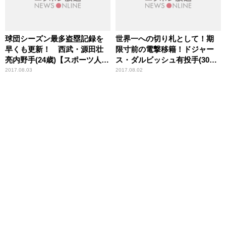
球団シーズン最多盗塁記録を
世界一への切り札として！期
早くも更新！ 西武・源田壮
限寸前の電撃移籍！ドジャー
亮内野手(24歳)【スポーツ人間
ス・ダルビッシュ有投手(30歳)
模様】
【スポーツ人間模様】
2017.08.03
2017.08.02