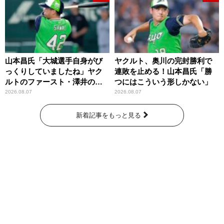
山本昌氏「大城選手自身がび
ヤクルト、奥川の完封勝利で
っくりしていましたね」ヤク
連敗を止める！山本昌氏「勝
ルトのファースト・澤井の判
つにはこういう形しかない」
断を評価
2026.08.07
2026.08.07
新着記事をもっと見る