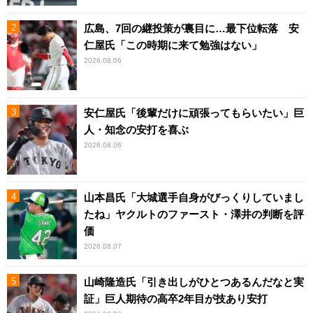
広島、7回の継投策が裏目に…最下位転落 安
仁屋氏「この時期に来て勉強はない」
2026.08.06
安仁屋氏「後輩だけに頑張ってもらいたい」巨
人・知念の安打を喜ぶ
2026.08.06
山本昌氏「大城選手自身がびっくりしていまし
たね」ヤクルトのファースト・澤井の判断を評
価
2026.08.07
山崎隆造氏「引き出しがひとつあるんだなと実
証」巨人期待の高卒2年目が技あり安打