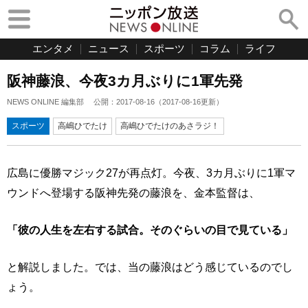
エンタメ
ニュース
スポーツ
コラム
ライフ
阪神藤浪、今夜3カ月ぶりに1軍先発
NEWS ONLINE 編集部
公開：
2017-08-16
（
2017-08-16
更新）
スポーツ
高嶋ひでたけ
高嶋ひでたけのあさラジ！
広島に優勝マジック27が再点灯。今夜、3カ月ぶりに1軍マ
ウンドへ登場する阪神先発の藤浪を、金本監督は、
「彼の人生を左右する試合。そのぐらいの目で見ている」
と解説しました。では、当の藤浪はどう感じているのでし
ょう。