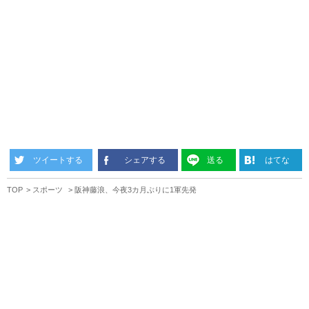
ツイートする
シェアする
送る
はてな
TOP
スポーツ
阪神藤浪、今夜3カ月ぶりに1軍先発