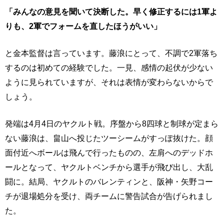
「みんなの意見を聞いて決断した。早く修正するには1軍よ
りも、2軍でフォームを直したほうがいい」
と金本監督は言っています。藤浪にとって、不調で2軍落ち
するのは初めての経験でした。一見、感情の起伏が少ない
ように見られていますが、それは表情が変わらないからで
しょう。
発端は4月4日のヤクルト戦。序盤から8四球と制球が定まら
ない藤浪は、畠山へ投じたツーシームがすっぽ抜けた。顔
面付近へボールは飛んで行ったものの、左肩へのデッドホ
ールとなって、ヤクルトベンチから選手が飛び出し、大乱
闘に。結局、ヤクルトのバレンティンと、阪神・矢野コー
チが退場処分を受け、両チームに警告試合が告げられまし
た。